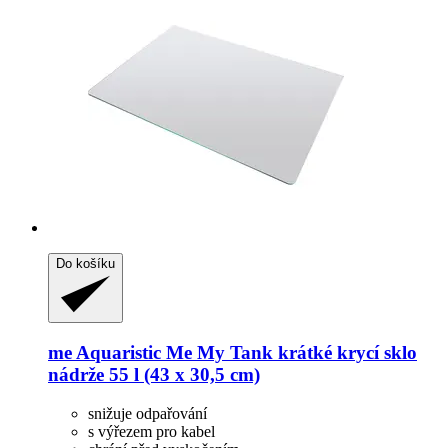
Do košíku
me Aquaristic
Me My Tank krátké krycí sklo
nádrže 55 l (43 x 30,5 cm)
snižuje odpařování
s výřezem pro kabel