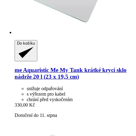
Do košíku
me Aquaristic
Me My Tank krátké krycí sklo
nádrže 20 l (23 x 19,5 cm)
snižuje odpařování
s výřezem pro kabel
chrání před vyskočením
330,00 Kč
Doručení do 11. srpna