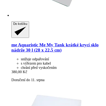
Do košíku
me Aquaristic
Me My Tank krátké krycí sklo
nádrže 30 l (28 x 22,5 cm)
snižuje odpařování
s výřezem pro kabel
chrání před vyskočením
380,00 Kč
Doručení do 11. srpna