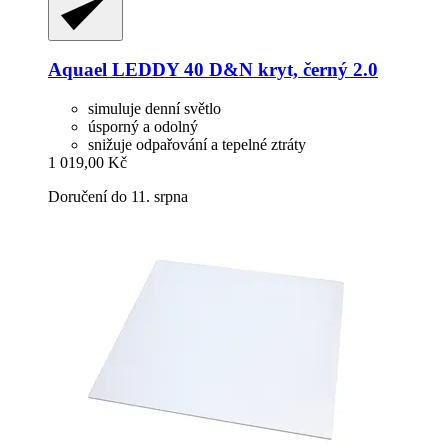
Aquael
LEDDY 40 D&N kryt, černý 2.0
simuluje denní světlo
úsporný a odolný
snižuje odpařování a tepelné ztráty
1 019,00 Kč
Doručení do 11. srpna