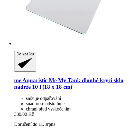
Do košíku
me Aquaristic
Me My Tank dlouhé krycí sklo
nádrže 10 l (18 x 18 cm)
snižuje odpařování
snadno se odstraňuje
chrání před vyskočením
330,00 Kč
Doručení do 11. srpna