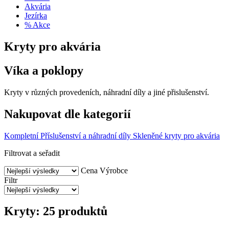
Akvária
Jezírka
% Akce
Kryty pro akvária
Víka a poklopy
Kryty v různých provedeních, náhradní díly a jiné přislušenství.
Nakupovat dle kategorií
Kompletní
Příslušenství a náhradní díly
Skleněné kryty pro akvária
Filtrovat a seřadit
Cena
Výrobce
Filtr
Kryty: 25 produktů