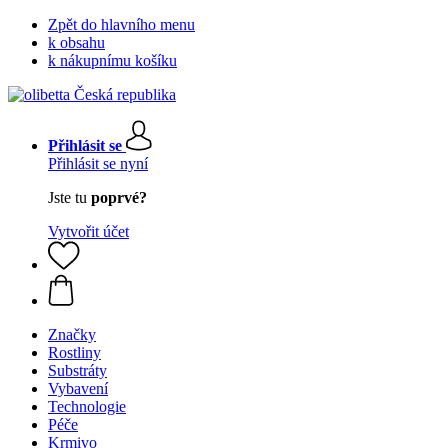
Zpět do hlavního menu
k obsahu
k nákupnímu košíku
Přihlásit se
Přihlásit se nyní
Jste tu
poprvé?
Vytvořit účet
Značky
Rostliny
Substráty
Vybavení
Technologie
Péče
Krmivo