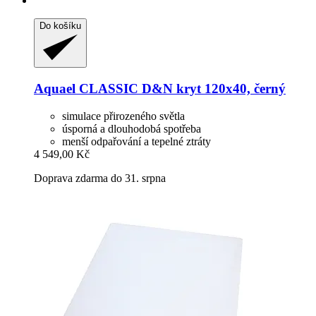
Do košíku
Aquael
CLASSIC D&N kryt 120x40, černý
simulace přirozeného světla
úsporná a dlouhodobá spotřeba
menší odpařování a tepelné ztráty
4 549,00 Kč
Doprava zdarma do 31. srpna