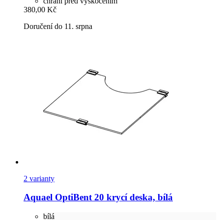
chrání před vyskočením
380,00 Kč
Doručení do 11. srpna
2 varianty
Aquael
OptiBent 20 krycí deska, bílá
bílá