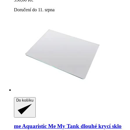
Doručení do 11. srpna
Do košíku
me Aquaristic
Me My Tank dlouhé krycí sklo