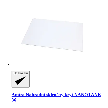
Do košíku
Amtra
Náhradní skleněný kryt NANOTANK
36