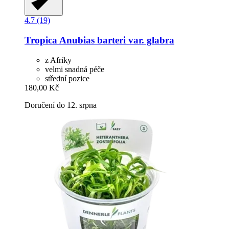
4.7 (19)
Tropica
Anubias barteri var. glabra
z Afriky
velmi snadná péče
střední pozice
180,00 Kč
Doručení do 12. srpna