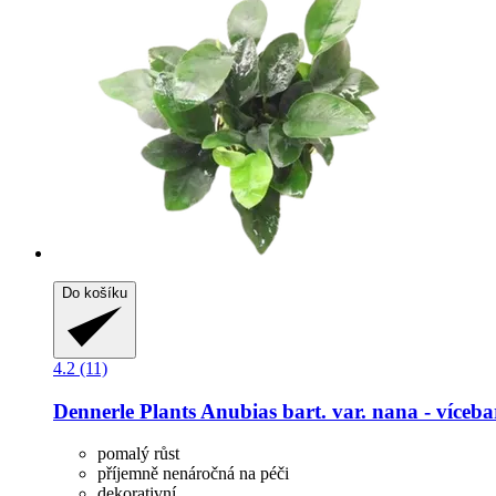
Do košíku
4.2 (11)
Dennerle Plants
Anubias bart. var. nana -​ víceb
pomalý růst
příjemně nenáročná na péči
dekorativní