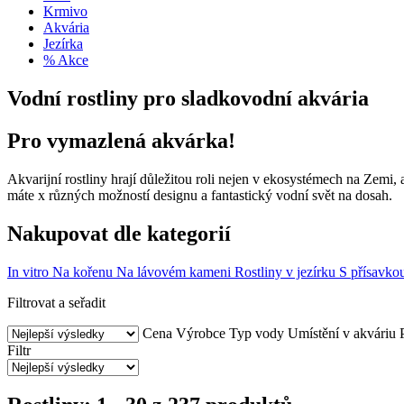
Krmivo
Akvária
Jezírka
% Akce
Vodní rostliny pro sladkovodní akvária
Pro vymazlená akvárka!
Akvarijní rostliny hrají důležitou roli nejen v ekosystémech na Zemi,
máte x různých možností designu a fantastický vodní svět na dosah.
Nakupovat dle kategorií
In vitro
Na kořenu
Na lávovém kameni
Rostliny v jezírku
S přísavko
Filtrovat a seřadit
Cena
Výrobce
Typ vody
Umístění v akváriu
Filtr