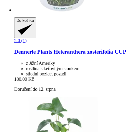
Do košíku
5.0 (1)
Dennerle Plants
Heteranthera zosterifolia CUP
z Jižní Ameriky
rostlina s keřovitým stonkem
střední pozice, pozadí
180,00 Kč
Doručení do 12. srpna