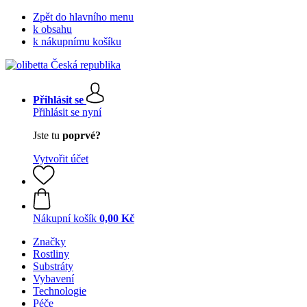
Zpět do hlavního menu
k obsahu
k nákupnímu košíku
Přihlásit se
Přihlásit se nyní
Jste tu
poprvé?
Vytvořit účet
Nákupní košík
0,00 Kč
Značky
Rostliny
Substráty
Vybavení
Technologie
Péče