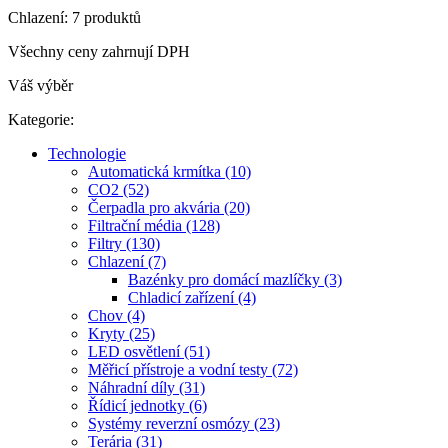
Chlazení: 7 produktů
Všechny ceny zahrnují DPH
Váš výběr
Kategorie:
Technologie
Automatická krmítka (10)
CO2 (52)
Čerpadla pro akvária (20)
Filtrační média (128)
Filtry (130)
Chlazení (7)
Bazénky pro domácí mazlíčky (3)
Chladicí zařízení (4)
Chov (4)
Kryty (25)
LED osvětlení (51)
Měřicí přístroje a vodní testy (72)
Náhradní díly (31)
Řídicí jednotky (6)
Systémy reverzní osmózy (23)
Terária (31)