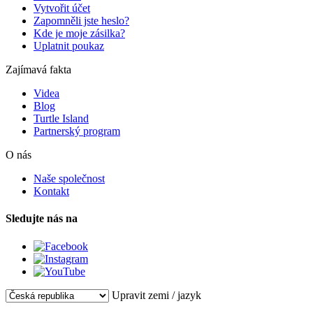
Vytvořit účet
Zapomněli jste heslo?
Kde je moje zásilka?
Uplatnit poukaz
Zajímavá fakta
Videa
Blog
Turtle Island
Partnerský program
O nás
Naše společnost
Kontakt
Sledujte nás na
Upravit zemi / jazyk