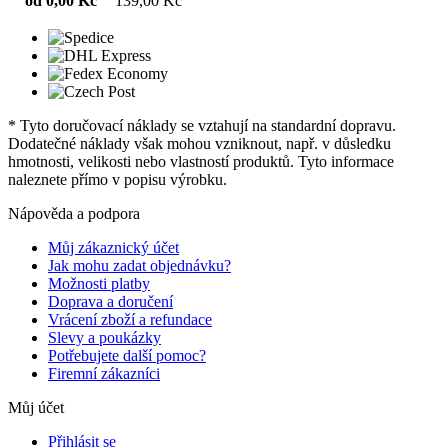
od 0,00 Kč
139,00 Kč
* Tyto doručovací náklady se vztahují na standardní dopravu.
Dodatečné náklady však mohou vzniknout, např. v důsledku
hmotnosti, velikosti nebo vlastností produktů. Tyto informace
naleznete přímo v popisu výrobku.
Nápověda a podpora
Můj zákaznický účet
Jak mohu zadat objednávku?
Možnosti platby
Doprava a doručení
Vrácení zboží a refundace
Slevy a poukázky
Potřebujete další pomoc?
Firemní zákazníci
Můj účet
Přihlásit se