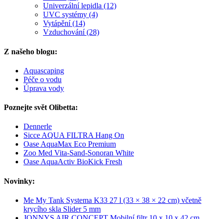
Univerzální lepidla (12)
UVC systémy (4)
Vytápění (14)
Vzduchování (28)
Z našeho blogu:
Aquascaping
Péče o vodu
Úprava vody
Poznejte svět Olibetta:
Dennerle
Sicce AQUA FILTRA Hang On
Oase AquaMax Eco Premium
Zoo Med Vita-Sand-Sonoran White
Oase AquaActiv BioKick Fresh
Novinky:
Me My Tank Systema K33 27 l (33 × 38 × 22 cm) včetně
krycího skla Slider 5 mm
JONNYS AIR CONCEPT Mobilní filtr 10 x 10 x 42 cm