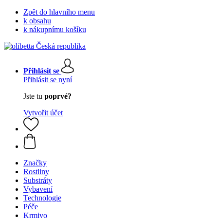
Zpět do hlavního menu
k obsahu
k nákupnímu košíku
Přihlásit se
Přihlásit se nyní
Jste tu
poprvé?
Vytvořit účet
Značky
Rostliny
Substráty
Vybavení
Technologie
Péče
Krmivo