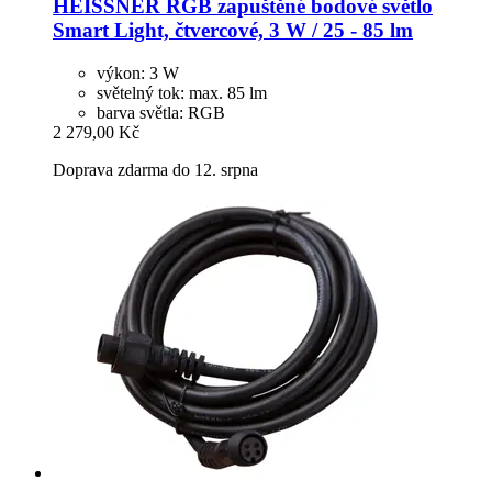
HEISSNER
RGB zapuštěné bodové světlo
Smart Light, čtvercové, 3 W / 25 -​ 85 lm
výkon: 3 W
světelný tok: max. 85 lm
barva světla: RGB
2 279,00 Kč
Doprava zdarma do 12. srpna