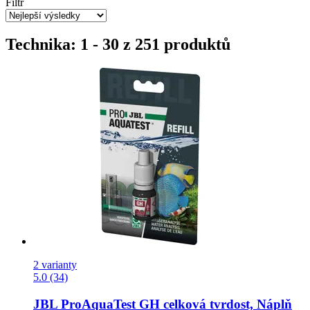
Filtr
Technika: 1 - 30 z 251 produktů
2 varianty
5.0 (34)
JBL
ProAquaTest GH celková tvrdost, Náplň