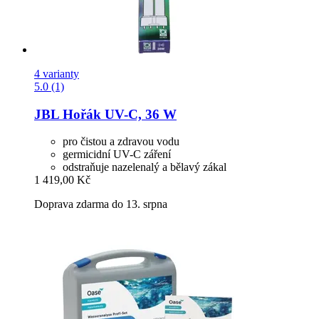
4 varianty
5.0 (1)
JBL
Hořák UV-​C, 36 W
pro čistou a zdravou vodu
germicidní UV-C záření
odstraňuje nazelenalý a bělavý zákal
1 419,00 Kč
Doprava zdarma do 13. srpna