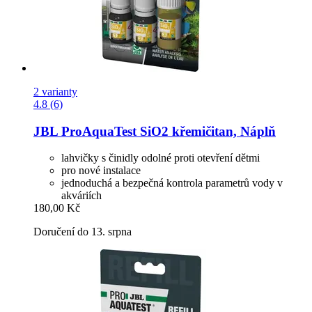
2 varianty
4.8 (6)
JBL
ProAquaTest SiO2 křemičitan, Náplň
lahvičky s činidly odolné proti otevření dětmi
pro nové instalace
jednoduchá a bezpečná kontrola parametrů vody v
akváriích
180,00 Kč
Doručení do 13. srpna