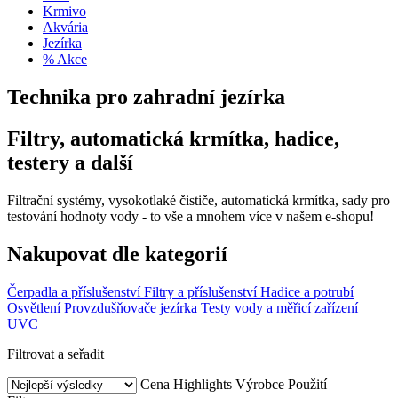
Krmivo
Akvária
Jezírka
% Akce
Technika pro zahradní jezírka
Filtry, automatická krmítka, hadice,
testery a další
Filtrační systémy, vysokotlaké čističe, automatická krmítka, sady pro
testování hodnoty vody - to vše a mnohem více v našem e-shopu!
Nakupovat dle kategorií
Čerpadla a příslušenství
Filtry a příslušenství
Hadice a potrubí
Osvětlení
Provzdušňovače jezírka
Testy vody a měřicí zařízení
UVC
Filtrovat a seřadit
Cena
Highlights
Výrobce
Použití