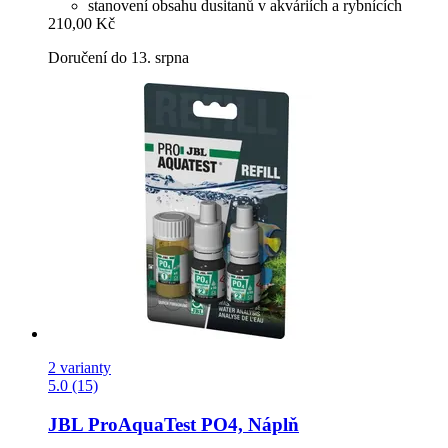
stanovení obsahu dusitanů v akváriích a rybnících
210,00 Kč
Doručení do 13. srpna
2 varianty
5.0 (15)
JBL
ProAquaTest PO4, Náplň