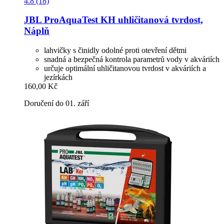
4.8 (18)
JBL
ProAquaTest KH uhličitanová tvrdost,
Náplň
lahvičky s činidly odolné proti otevření dětmi
snadná a bezpečná kontrola parametrů vody v akváriích
určuje optimální uhličitanovou tvrdost v akváriích a
jezírkách
160,00 Kč
Doručení do 01. září