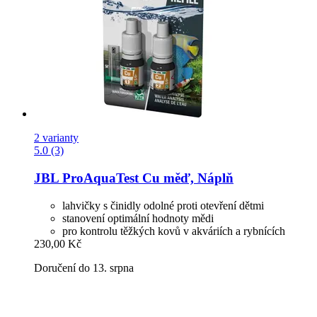
2 varianty
5.0 (3)
JBL
ProAquaTest Cu měď, Náplň
lahvičky s činidly odolné proti otevření dětmi
stanovení optimální hodnoty mědi
pro kontrolu těžkých kovů v akváriích a rybnících
230,00 Kč
Doručení do 13. srpna