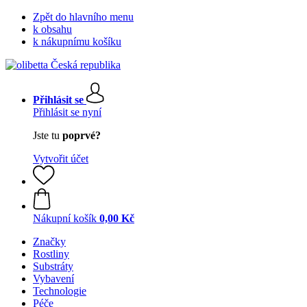
Zpět do hlavního menu
k obsahu
k nákupnímu košíku
Přihlásit se
Přihlásit se nyní
Jste tu
poprvé?
Vytvořit účet
Nákupní košík
0,00 Kč
Značky
Rostliny
Substráty
Vybavení
Technologie
Péče