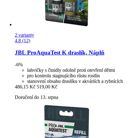
2 varianty
4.8 (12)
JBL
ProAquaTest K draslík, Náplň
-6%
lahvičky s činidly odolné proti otevření dětmi
pro kontrolu stagnujícího růstu rostlin
stanovení obsahu draslíku v akváriích a rybnících
486,15 Kč
519,00 Kč
Doručení do 13. srpna