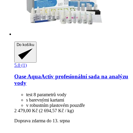
Do košíku
5.0 (1)
Oase
AquaActiv profesionální sada na analýzu
vody
test 8 parametrů vody
s barevnými kartami
v robustním plastovém pouzdře
2 479,00 Kč
(2 694,57 Kč / kg)
Doprava zdarma do 13. srpna