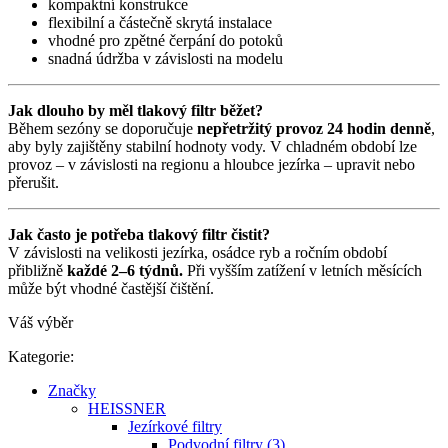
kompaktní konstrukce
flexibilní a částečně skrytá instalace
vhodné pro zpětné čerpání do potoků
snadná údržba v závislosti na modelu
Jak dlouho by měl tlakový filtr běžet?
Během sezóny se doporučuje
nepřetržitý provoz 24 hodin denně
,
aby byly zajištěny stabilní hodnoty vody. V chladném období lze
provoz – v závislosti na regionu a hloubce jezírka – upravit nebo
přerušit.
Jak často je potřeba tlakový filtr čistit?
V závislosti na velikosti jezírka, osádce ryb a ročním období
přibližně
každé 2–6 týdnů.
Při vyšším zatížení v letních měsících
může být vhodné častější čištění.
Váš výběr
Kategorie:
Značky
HEISSNER
Jezírkové filtry
Podvodní filtry (3)