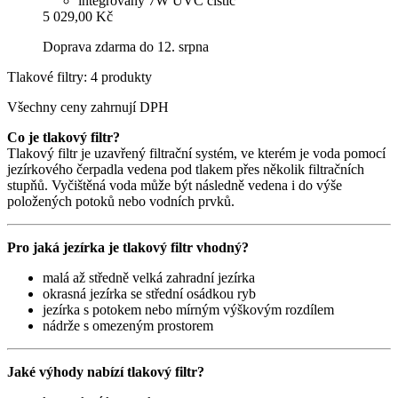
integrovaný 7W UVC čistič
5 029,00 Kč
Doprava zdarma do 12. srpna
Tlakové filtry: 4 produkty
Všechny ceny zahrnují DPH
Co je tlakový filtr?
Tlakový filtr je uzavřený filtrační systém, ve kterém je voda pomocí
jezírkového čerpadla vedena pod tlakem přes několik filtračních
stupňů. Vyčištěná voda může být následně vedena i do výše
položených potoků nebo vodních prvků.
Pro jaká jezírka je tlakový filtr vhodný?
malá až středně velká zahradní jezírka
okrasná jezírka se střední osádkou ryb
jezírka s potokem nebo mírným výškovým rozdílem
nádrže s omezeným prostorem
Jaké výhody nabízí tlakový filtr?