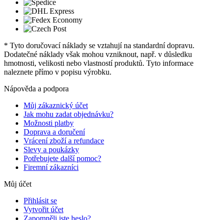
* Tyto doručovací náklady se vztahují na standardní dopravu.
Dodatečné náklady však mohou vzniknout, např. v důsledku
hmotnosti, velikosti nebo vlastností produktů. Tyto informace
naleznete přímo v popisu výrobku.
Nápověda a podpora
Můj zákaznický účet
Jak mohu zadat objednávku?
Možnosti platby
Doprava a doručení
Vrácení zboží a refundace
Slevy a poukázky
Potřebujete další pomoc?
Firemní zákazníci
Můj účet
Přihlásit se
Vytvořit účet
Zapomněli jste heslo?