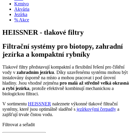
Krmivo
Akvária
Jezírka
% Akce
HEISSNER - tlakové filtry
Filtrační systémy pro biotopy, zahradní
jezírka a kompaktní rybníky
Tlakové filtry představují kompaktní a flexibilní řešení pro čištění
vody v
zahradním jezírku
. Díky uzavřenému systému mohou být
instalovány úsporně na místo a mohou pracovat i pod úrovní
hladiny. Jsou vhodné zejména
pro malá až středně velká okrasná
a rybí jezírka
, protože efektivně kombinují mechanickou a
biologickou filtraci.
V sortimentu
HEISSNER
naleznete výkonné tlakové filtrační
systémy, které jsou optimálně sladěné s
jezírkovými čerpadly
a
zajišťují trvale čistou vodu.
Filtrovat a seřadit