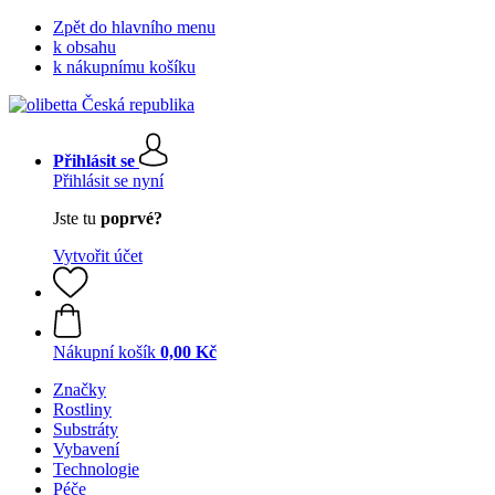
Zpět do hlavního menu
k obsahu
k nákupnímu košíku
Přihlásit se
Přihlásit se nyní
Jste tu
poprvé?
Vytvořit účet
Nákupní košík
0,00 Kč
Značky
Rostliny
Substráty
Vybavení
Technologie
Péče