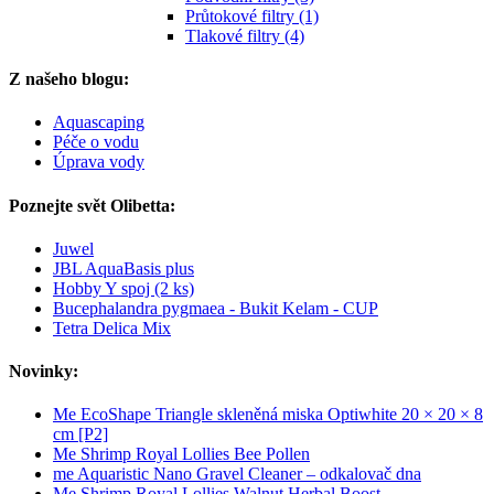
Průtokové filtry (1)
Tlakové filtry (4)
Z našeho blogu:
Aquascaping
Péče o vodu
Úprava vody
Poznejte svět Olibetta:
Juwel
JBL AquaBasis plus
Hobby Y spoj (2 ks)
Bucephalandra pygmaea - Bukit Kelam - CUP
Tetra Delica Mix
Novinky:
Me EcoShape Triangle skleněná miska Optiwhite 20 × 20 × 8
cm [P2]
Me Shrimp Royal Lollies Bee Pollen
me Aquaristic Nano Gravel Cleaner – odkalovač dna
Me Shrimp Royal Lollies Walnut Herbal Boost