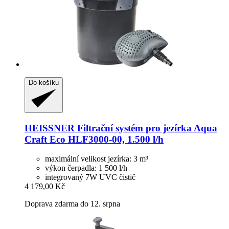
Do košíku
HEISSNER
Filtrační systém pro jezírka Aqua
Craft Eco HLF3000-​00, 1.500 l/h
maximální velikost jezírka: 3 m³
výkon čerpadla: 1 500 l/h
integrovaný 7W UVC čistič
4 179,00 Kč
Doprava zdarma do 12. srpna