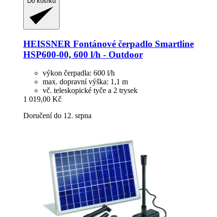
Do košíku
HEISSNER
Fontánové čerpadlo Smartline
HSP600-​00, 600 l/h -​ Outdoor
výkon čerpadla: 600 l/h
max. dopravní výška: 1,1 m
vč. teleskopické tyče a 2 trysek
1 019,00 Kč
Doručení do 12. srpna