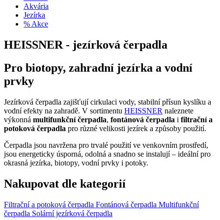
Akvária
Jezírka
% Akce
HEISSNER - jezírková čerpadla
Pro biotopy, zahradní jezírka a vodní
prvky
Jezírková čerpadla zajišťují cirkulaci vody, stabilní přísun kyslíku a
vodní efekty na zahradě. V sortimentu
HEISSNER
naleznete
výkonná
multifunkční čerpadla
,
fontánová čerpadla
i
filtrační a
potoková čerpadla
pro různé velikosti jezírek a způsoby použití.
Čerpadla jsou navržena pro trvalé použití ve venkovním prostředí,
jsou energeticky úsporná, odolná a snadno se instalují – ideální pro
okrasná jezírka, biotopy, vodní prvky i potoky.
Nakupovat dle kategorií
Filtrační a potoková čerpadla
Fontánová čerpadla
Multifunkční
čerpadla
Solární jezírková čerpadla