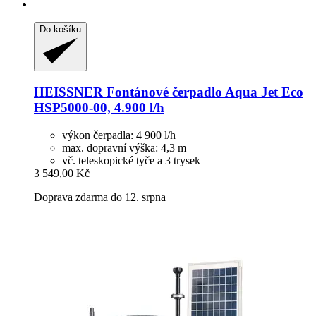
Do košíku
HEISSNER
Fontánové čerpadlo Aqua Jet Eco
HSP5000-​00, 4.900 l/h
výkon čerpadla: 4 900 l/h
max. dopravní výška: 4,3 m
vč. teleskopické tyče a 3 trysek
3 549,00 Kč
Doprava zdarma do 12. srpna