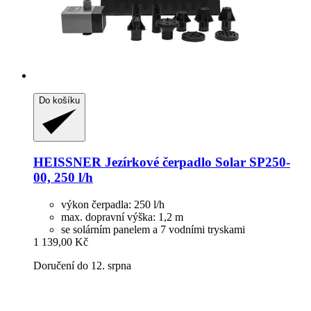
Do košíku
HEISSNER
Jezírkové čerpadlo Solar SP250-​
00, 250 l/h
výkon čerpadla: 250 l/h
max. dopravní výška: 1,2 m
se solárním panelem a 7 vodními tryskami
1 139,00 Kč
Doručení do 12. srpna