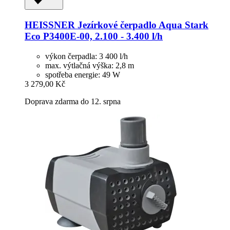
HEISSNER
Jezírkové čerpadlo Aqua Stark
Eco P3400E-​00, 2.100 -​ 3.400 l/h
výkon čerpadla: 3 400 l/h
max. výtlačná výška: 2,8 m
spotřeba energie: 49 W
3 279,00 Kč
Doprava zdarma do 12. srpna