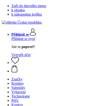
Zpět do hlavního menu
k obsahu
k nákupnímu košíku
Přihlásit se
Přihlásit se nyní
Jste tu
poprvé?
Vytvořit účet
Značky
Rostliny
Substráty
Vybavení
Technologie
Péče
Krmivo