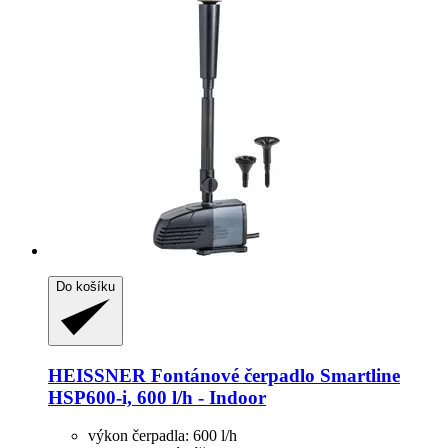
Do košíku
HEISSNER
Fontánové čerpadlo Smartline
HSP600-​i, 600 l/h -​ Indoor
výkon čerpadla: 600 l/h