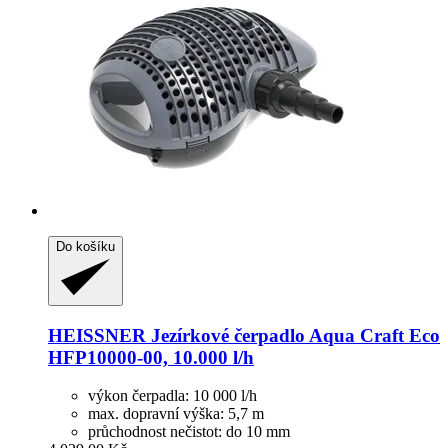
Do košíku
HEISSNER
Jezírkové čerpadlo Aqua Craft Eco
HFP10000-​00, 10.000 l/h
výkon čerpadla: 10 000 l/h
max. dopravní výška: 5,7 m
průchodnost nečistot: do 10 mm