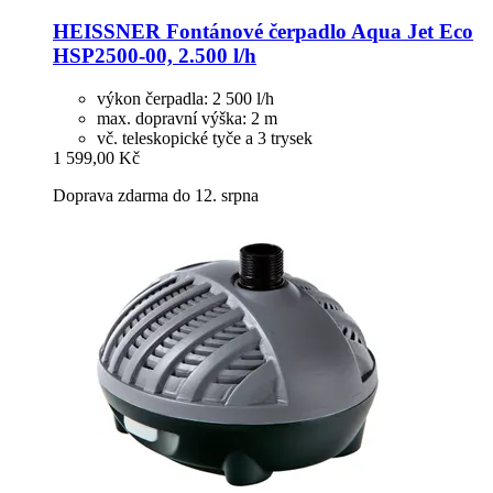
HEISSNER
Fontánové čerpadlo Aqua Jet Eco
HSP2500-​00, 2.500 l/h
výkon čerpadla: 2 500 l/h
max. dopravní výška: 2 m
vč. teleskopické tyče a 3 trysek
1 599,00 Kč
Doprava zdarma do 12. srpna