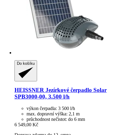
Do košíku
HEISSNER
Jezírkové čerpadlo Solar
SPB3000-​00, 3.500 l/h
výkon čerpadla: 3 500 l/h
max. dopravní výška: 2,1 m
průchodnost nečistot: do 6 mm
6 549,00 Kč
Doprava zdarma do 12. srpna