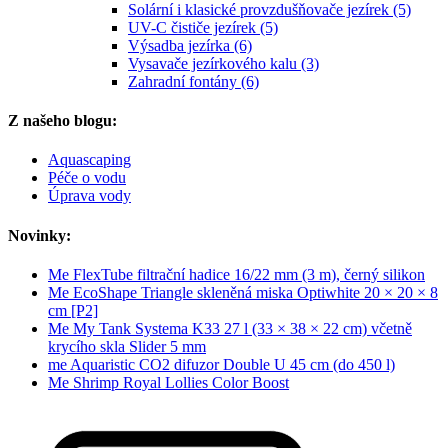
Solární i klasické provzdušňovače jezírek (5)
UV-C čističe jezírek (5)
Výsadba jezírka (6)
Vysavače jezírkového kalu (3)
Zahradní fontány (6)
Z našeho blogu:
Aquascaping
Péče o vodu
Úprava vody
Novinky:
Me FlexTube filtrační hadice 16/22 mm (3 m), černý silikon
Me EcoShape Triangle skleněná miska Optiwhite 20 × 20 × 8
cm [P2]
Me My Tank Systema K33 27 l (33 × 38 × 22 cm) včetně
krycího skla Slider 5 mm
me Aquaristic CO2 difuzor Double U 45 cm (do 450 l)
Me Shrimp Royal Lollies Color Boost