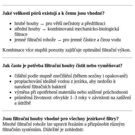
Jaké velikosti pórů existují a k čemu jsou vhodné?
hrubé houby → pro větší nečistoty a předfiltraci
střední houby → kombinovaná mechanicko-biologická
filtrace
jemné filtrační rohože → pro jemné částice a čirou vodu
Kombinace více stupňů porozity zajišťuje optimální filtrační výkon.
Jak často je potřeba filtrační houby čistit nebo vyměňovat?
čištění podle stupně znečištění (během sezóny i opakovaně)
proplachování ideálně vodou z jezírka, aby nedošlo k
narušení filtračních bakterií
výměna při opotřebení materiálu nebo snížené průchodnosti
průměrná životnost: obvykle 1–3 roky v závislosti na zatížení
a údržbě
Jsou filtrační houby vhodné pro všechny jezírkové filtry?
Mnohé filtrační rohože lze upravit řezáním a přizpůsobit různým
filtračním systémům. Důležité je zohlednit: