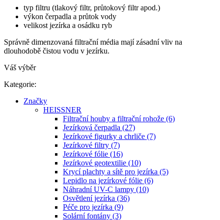
typ filtru (tlakový filtr, průtokový filtr apod.)
výkon čerpadla a průtok vody
velikost jezírka a osádku ryb
Správně dimenzovaná filtrační média mají zásadní vliv na
dlouhodobě čistou vodu v jezírku.
Váš výběr
Kategorie:
Značky
HEISSNER
Filtrační houby a filtrační rohože (6)
Jezírková čerpadla (27)
Jezírkové figurky a chrliče (7)
Jezírkové filtry (7)
Jezírkové fólie (16)
Jezírkové geotextilie (10)
Krycí plachty a sítě pro jezírka (5)
Lepidlo na jezírkové fólie (6)
Náhradní UV-C lampy (10)
Osvětlení jezírka (36)
Péče pro jezírka (9)
Solární fontány (3)