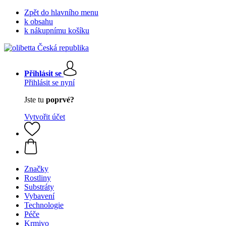
Zpět do hlavního menu
k obsahu
k nákupnímu košíku
Přihlásit se
Přihlásit se nyní
Jste tu
poprvé?
Vytvořit účet
Značky
Rostliny
Substráty
Vybavení
Technologie
Péče
Krmivo