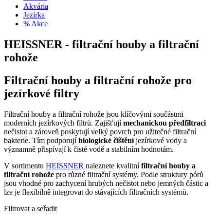
Akvária
Jezírka
% Akce
HEISSNER - filtrační houby a filtrační
rohože
Filtrační houby a filtrační rohože pro
jezírkové filtry
Filtrační houby a filtrační rohože jsou klíčovými součástmi
moderních jezírkových filtrů. Zajišťují
mechanickou předfiltraci
nečistot a zároveň poskytují velký povrch pro užitečné filtrační
bakterie. Tím podporují
biologické čištění
jezírkové vody a
významně přispívají k čisté vodě a stabilním hodnotám.
V sortimentu
HEISSNER
naleznete kvalitní
filtrační houby a
filtrační rohože
pro různé filtrační systémy. Podle struktury pórů
jsou vhodné pro zachycení hrubých nečistot nebo jemných částic a
lze je flexibilně integrovat do stávajících filtračních systémů.
Filtrovat a seřadit