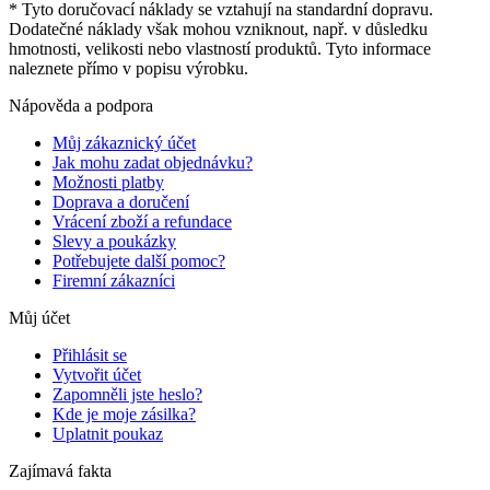
* Tyto doručovací náklady se vztahují na standardní dopravu.
Dodatečné náklady však mohou vzniknout, např. v důsledku
hmotnosti, velikosti nebo vlastností produktů. Tyto informace
naleznete přímo v popisu výrobku.
Nápověda a podpora
Můj zákaznický účet
Jak mohu zadat objednávku?
Možnosti platby
Doprava a doručení
Vrácení zboží a refundace
Slevy a poukázky
Potřebujete další pomoc?
Firemní zákazníci
Můj účet
Přihlásit se
Vytvořit účet
Zapomněli jste heslo?
Kde je moje zásilka?
Uplatnit poukaz
Zajímavá fakta