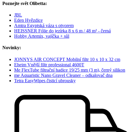
Poznejte svět Olibetta:
JBL
Eden Hvězdice
Amtra Egyptská váza s otvorem
HEISSNER Fólie do jezírka 8 x 6 m / 48 m² - černá
Hobby Artemix, vajíčka + sůl
Novinky:
JONNYS AIR CONCEPT Mobilní filtr 10 x 10 x 32 cm
Eheim Vnější filtr professional 4600T
Me FlexTube filtrační hadice 19/25 mm (3 m), černý silikon
me Aquaristic Nano Gravel Cleaner – odkalovač dna
Tetra EasyWipes čisticí ubrousky