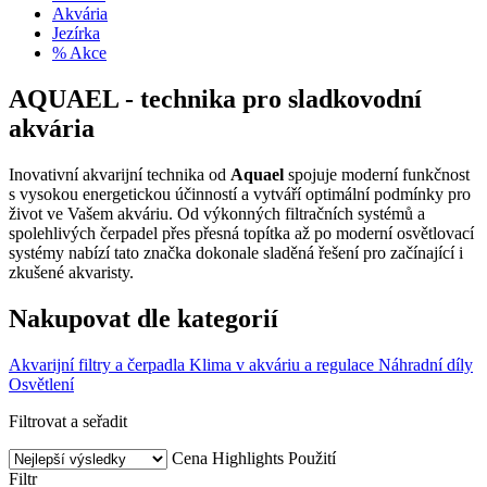
Akvária
Jezírka
% Akce
AQUAEL - technika pro sladkovodní
akvária
Inovativní akvarijní technika od
Aquael
spojuje moderní funkčnost
s vysokou energetickou účinností a vytváří optimální podmínky pro
život ve Vašem akváriu. Od výkonných filtračních systémů a
spolehlivých čerpadel přes přesná topítka až po moderní osvětlovací
systémy nabízí tato značka dokonale sladěná řešení pro začínající i
zkušené akvaristy.
Nakupovat dle kategorií
Akvarijní filtry a čerpadla
Klima v akváriu a regulace
Náhradní díly
Osvětlení
Filtrovat a seřadit
Cena
Highlights
Použití
Filtr