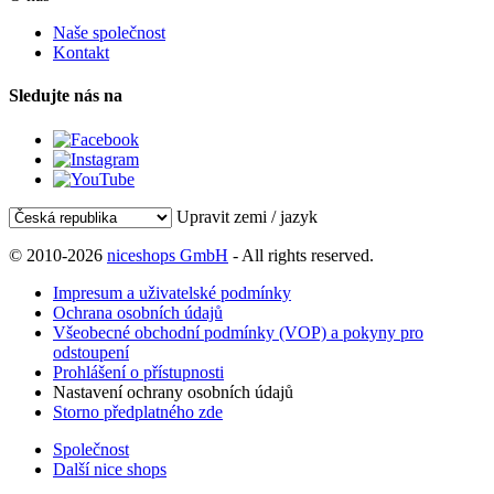
Naše společnost
Kontakt
Sledujte nás na
Upravit zemi / jazyk
© 2010-2026
niceshops GmbH
- All rights reserved.
Impresum a uživatelské podmínky
Ochrana osobních údajů
Všeobecné obchodní podmínky (VOP) a pokyny pro
odstoupení
Prohlášení o přístupnosti
Nastavení ochrany osobních údajů
Storno předplatného zde
Společnost
Další nice shops