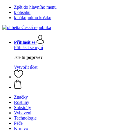
Zpět do hlavního menu
k obsahu
k nákupnímu košíku
Přihlásit se
Přihlásit se nyní
Jste tu
poprvé?
Vytvořit účet
Značky
Rostliny
Substráty
Vybavení
Technologie
Péče
Krmivo