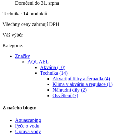
Doručení do 31. srpna
Technika: 14 produktů
Všechny ceny zahrnují DPH
Váš výběr
Kategorie:
Značky
AQUAEL
Akvária (10)
Technika (14)
Akvarijní filtry a čerpadla (4)
Klima v akváriu a regulace (1)
Náhradní díly (2)
Osvětlení (7)
Z našeho blogu:
Aquascaping
Péče o vodu
Úprava vody