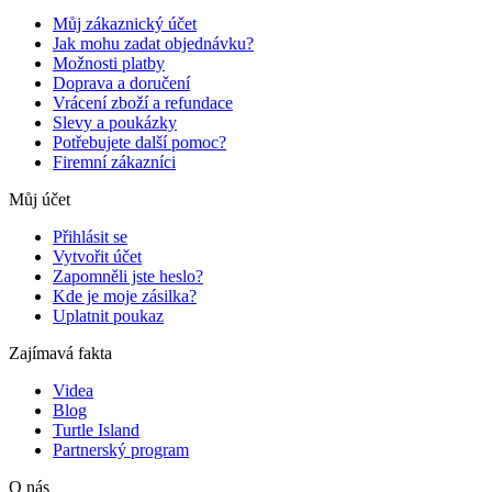
Můj zákaznický účet
Jak mohu zadat objednávku?
Možnosti platby
Doprava a doručení
Vrácení zboží a refundace
Slevy a poukázky
Potřebujete další pomoc?
Firemní zákazníci
Můj účet
Přihlásit se
Vytvořit účet
Zapomněli jste heslo?
Kde je moje zásilka?
Uplatnit poukaz
Zajímavá fakta
Videa
Blog
Turtle Island
Partnerský program
O nás