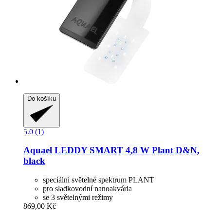
Do košíku
5.0 (1)
Aquael
LEDDY SMART 4,8 W Plant D&N,
black
speciální světelné spektrum PLANT
pro sladkovodní nanoakvária
se 3 světelnými režimy
869,00 Kč