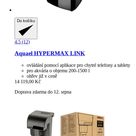
Do košíku
4.5 (12)
Aquael
HYPERMAX LINK
ovládání pomocí aplikace pro chytré telefony a tablety
pro akvária o objemu 200-1500 l
ohřev již v ceně
14 119,00 Kč
Doprava zdarma do 12. srpna