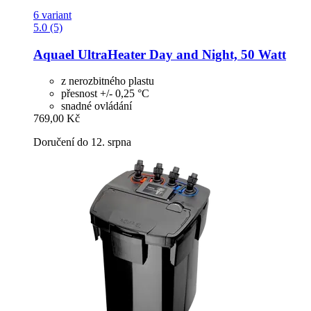
6 variant
5.0 (5)
Aquael
UltraHeater Day and Night, 50 Watt
z nerozbitného plastu
přesnost +/- 0,25 °C
snadné ovládání
769,00 Kč
Doručení do 12. srpna