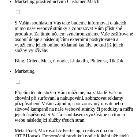
Marketing prostřednictvím Customer-Match
S Vaším souhlasem Vás také budeme informovat o akcích
mimo naše webové stránky a zobrazovat Vám příslušné
produkty. Za tímto účelem synchronizujeme Vaše zašifrované
osobní údaje s následujícími externími poskytovateli a
využijeme jejich online reklamní kanály, pokud již jejich
služby využíváte:
Bing, Criteo, Meta, Google, LinkedIn, Pinterest, TikTok
Marketing
Přijetím těchto služeb Vám můžeme, na základě Vašeho
chování při surfování a nakupování, zobrazovat reklamy
přizpůsobené Vašim zájmům, sponzorovaný obsah nebo
slevové kampaně na naše webové stránky či produkty a měřit
jejich úspěšnost. S Vaším souhlasem využíváme na tomto
webu následující služby třetích stran:
Meta-Pixel, Microsoft Advertising, creativecdn.com
(RTBHouse), Doporučení produktů podle klikání uživatelů,