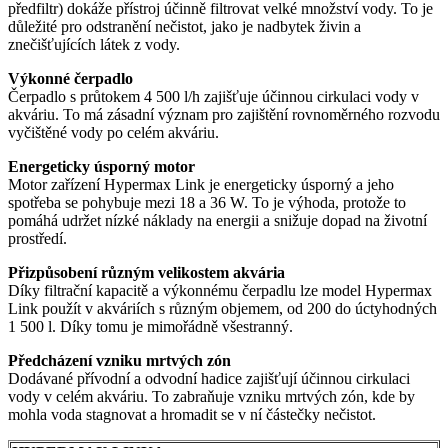
předfiltr) dokáže přístroj účinně filtrovat velké množství vody. To je
důležité pro odstranění nečistot, jako je nadbytek živin a
znečišťujících látek z vody.
Výkonné čerpadlo
Čerpadlo s průtokem 4 500 l/h zajišťuje účinnou cirkulaci vody v
akváriu. To má zásadní význam pro zajištění rovnoměrného rozvodu
vyčištěné vody po celém akváriu.
Energeticky úsporný motor
Motor zařízení Hypermax Link je energeticky úsporný a jeho
spotřeba se pohybuje mezi 18 a 36 W. To je výhoda, protože to
pomáhá udržet nízké náklady na energii a snižuje dopad na životní
prostředí.
Přizpůsobení různým velikostem akvária
Díky filtrační kapacitě a výkonnému čerpadlu lze model Hypermax
Link použít v akváriích s různým objemem, od 200 do úctyhodných
1 500 l. Díky tomu je mimořádně všestranný.
Předcházení vzniku mrtvých zón
Dodávané přívodní a odvodní hadice zajišťují účinnou cirkulaci
vody v celém akváriu. To zabraňuje vzniku mrtvých zón, kde by
mohla voda stagnovat a hromadit se v ní částečky nečistot.