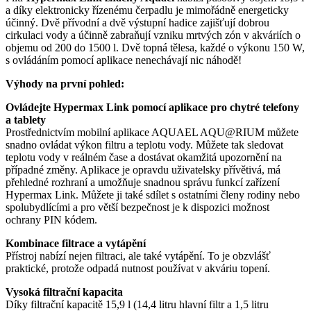
a díky elektronicky řízenému čerpadlu je mimořádně energeticky
účinný. Dvě přívodní a dvě výstupní hadice zajišťují dobrou
cirkulaci vody a účinně zabraňují vzniku mrtvých zón v akváriích o
objemu od 200 do 1500 l. Dvě topná tělesa, každé o výkonu 150 W,
s ovládáním pomocí aplikace nenechávají nic náhodě!
Výhody na první pohled:
Ovládejte Hypermax Link pomocí aplikace pro chytré telefony
a tablety
Prostřednictvím mobilní aplikace AQUAEL AQU@RIUM můžete
snadno ovládat výkon filtru a teplotu vody. Můžete tak sledovat
teplotu vody v reálném čase a dostávat okamžitá upozornění na
případné změny. Aplikace je opravdu uživatelsky přívětivá, má
přehledné rozhraní a umožňuje snadnou správu funkcí zařízení
Hypermax Link. Můžete ji také sdílet s ostatními členy rodiny nebo
spolubydlícími a pro větší bezpečnost je k dispozici možnost
ochrany PIN kódem.
Kombinace filtrace a vytápění
Přístroj nabízí nejen filtraci, ale také vytápění. To je obzvlášť
praktické, protože odpadá nutnost používat v akváriu topení.
Vysoká filtrační kapacita
Díky filtrační kapacitě 15,9 l (14,4 litru hlavní filtr a 1,5 litru