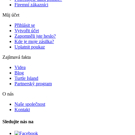
Firemní zákazníci
Můj účet
Přihlásit se
Vytvořit účet
Zapomněli jste heslo?
Kde je moje zásilka?
Uplatnit poukaz
Zajímavá fakta
Videa
Blog
Turtle Island
Partnerský program
O nás
Naše společnost
Kontakt
Sledujte nás na