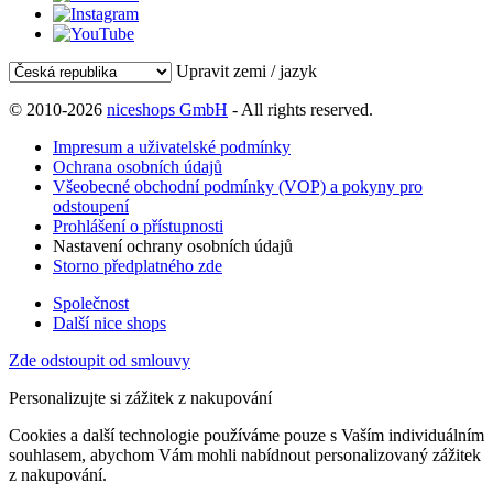
Upravit zemi / jazyk
© 2010-2026
niceshops GmbH
- All rights reserved.
Impresum a uživatelské podmínky
Ochrana osobních údajů
Všeobecné obchodní podmínky (VOP) a pokyny pro
odstoupení
Prohlášení o přístupnosti
Nastavení ochrany osobních údajů
Storno předplatného zde
Společnost
Další nice shops
Zde odstoupit od smlouvy
Personalizujte si zážitek z nakupování
Cookies a další technologie používáme pouze s Vaším individuálním
souhlasem, abychom Vám mohli nabídnout personalizovaný zážitek
z nakupování.