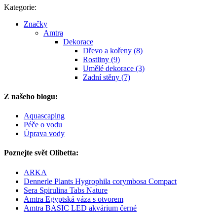
Kategorie:
Značky
Amtra
Dekorace
Dřevo a kořeny (8)
Rostliny (9)
Umělé dekorace (3)
Zadní stěny (7)
Z našeho blogu:
Aquascaping
Péče o vodu
Úprava vody
Poznejte svět Olibetta:
ARKA
Dennerle Plants Hygrophila corymbosa Compact
Sera Spirulina Tabs Nature
Amtra Egyptská váza s otvorem
Amtra BASIC LED akvárium černé