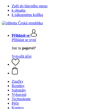
Zpět do hlavního menu
k obsahu
k nákupnímu košíku
Přihlásit se
Přihlásit se nyní
Jste tu
poprvé?
Vytvořit účet
Značky
Rostliny
Substráty
Vybavení
Technologie
Péče
Krmivo