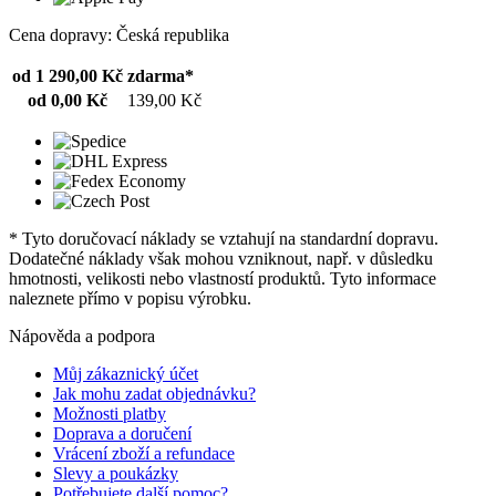
Cena dopravy: Česká republika
od 1 290,00 Kč
zdarma*
od 0,00 Kč
139,00 Kč
* Tyto doručovací náklady se vztahují na standardní dopravu.
Dodatečné náklady však mohou vzniknout, např. v důsledku
hmotnosti, velikosti nebo vlastností produktů. Tyto informace
naleznete přímo v popisu výrobku.
Nápověda a podpora
Můj zákaznický účet
Jak mohu zadat objednávku?
Možnosti platby
Doprava a doručení
Vrácení zboží a refundace
Slevy a poukázky
Potřebujete další pomoc?