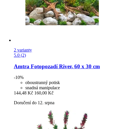
2 varianty
5.0 (2)
Amtra
Fotopozadí River, 60 x 30 cm
-10%
oboustranný potisk
snadná manipulace
144,48 Kč
160,00 Kč
Doručení do 12. srpna