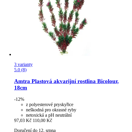
3 varianty
5.0 (8)
Amtra
Plastová akvarijní rostlina Bicolour,
18cm
-12%
z polyesterové pryskyřice
neškodná pro okrasné ryby
netoxická a pH neutrální
97,03 Kč
110,00 Kč
Doručení do 12. srpna