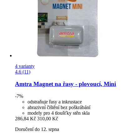
4 varianty
4.6 (11)
Amtra
Magnet na řasy -​ plovoucí, Mini
-7%
odstraňuje řasy a inkrustace
abrazivní čištění bez poškrábání
modely pro 4 tloušťky stěn skla
286,84 Kč
310,00 Kč
Doručení do 12. srpna