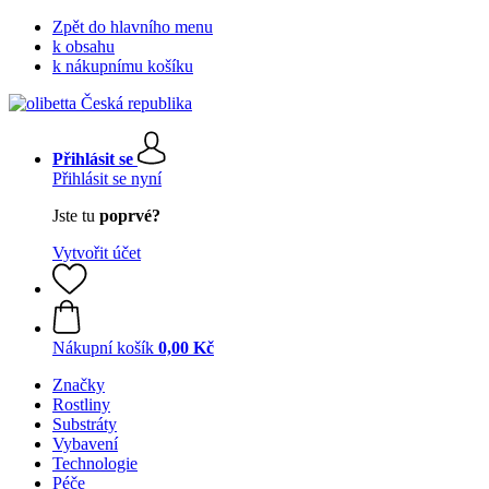
Zpět do hlavního menu
k obsahu
k nákupnímu košíku
Přihlásit se
Přihlásit se nyní
Jste tu
poprvé?
Vytvořit účet
Nákupní košík
0,00 Kč
Značky
Rostliny
Substráty
Vybavení
Technologie
Péče