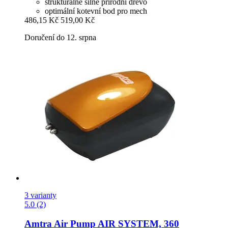
strukturálně silné přírodní dřevo
optimální kotevní bod pro mech
486,15 Kč
519,00 Kč
Doručení do 12. srpna
3 varianty
5.0 (2)
Amtra
Air Pump AIR SYSTEM, 360