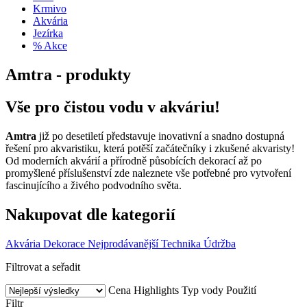
Krmivo
Akvária
Jezírka
% Akce
Amtra - produkty
Vše pro čistou vodu v akváriu!
Amtra
již po desetiletí představuje inovativní a snadno dostupná
řešení pro akvaristiku, která potěší začátečníky i zkušené akvaristy!
Od moderních akvárií a přírodně působících dekorací až po
promyšlené příslušenství zde naleznete vše potřebné pro vytvoření
fascinujícího a živého podvodního světa.
Nakupovat dle kategorií
Akvária
Dekorace
Nejprodávanější
Technika
Údržba
Filtrovat a seřadit
Cena
Highlights
Typ vody
Použití
Filtr