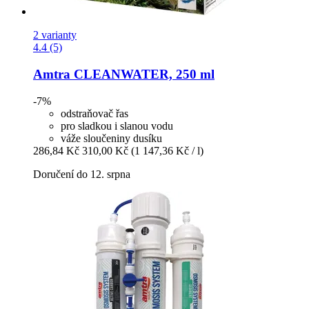
2 varianty
4.4 (5)
Amtra
CLEANWATER, 250 ml
-7%
odstraňovač řas
pro sladkou i slanou vodu
váže sloučeniny dusíku
286,84 Kč
310,00 Kč
(1 147,36 Kč / l)
Doručení do 12. srpna