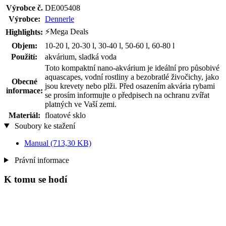
Výrobce č.
DE005408
Výrobce:
Dennerle
⚡Mega Deals
Highlights:
Objem:
10-20 l, 20-30 l, 30-40 l, 50-60 l, 60-80 l
Použití:
akvárium, sladká voda
Toto kompaktní nano-akvárium je ideální pro působivé
aquascapes, vodní rostliny a bezobratlé živočichy, jako
Obecné
jsou krevety nebo plži. Před osazením akvária rybami
informace:
se prosím informujte o předpisech na ochranu zvířat
platných ve Vaší zemi.
Materiál:
floatové sklo
Soubory ke stažení
Manual
(713,30 KB)
Právní informace
K tomu se hodí