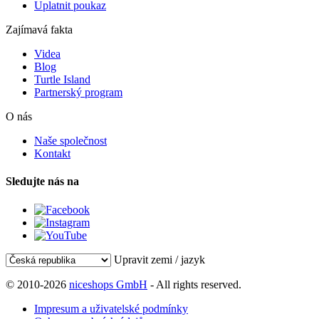
Uplatnit poukaz
Zajímavá fakta
Videa
Blog
Turtle Island
Partnerský program
O nás
Naše společnost
Kontakt
Sledujte nás na
Upravit zemi / jazyk
© 2010-2026
niceshops GmbH
- All rights reserved.
Impresum a uživatelské podmínky