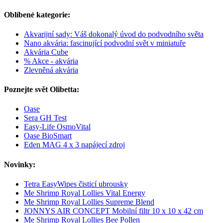
Oblíbené kategorie:
Akvarijní sady: Váš dokonalý úvod do podvodního světa
Nano akvária: fascinující podvodní svět v miniatuře
Akvária Cube
% Akce - akvária
Zlevněná akvária
Poznejte svět Olibetta:
Oase
Sera GH Test
Easy-Life OsmoVital
Oase BioSmart
Eden MAG 4 x 3 napájecí zdroj
Novinky:
Tetra EasyWipes čisticí ubrousky
Me Shrimp Royal Lollies Vital Energy
Me Shrimp Royal Lollies Supreme Blend
JONNYS AIR CONCEPT Mobilní filtr 10 x 10 x 42 cm
Me Shrimp Royal Lollies Bee Pollen