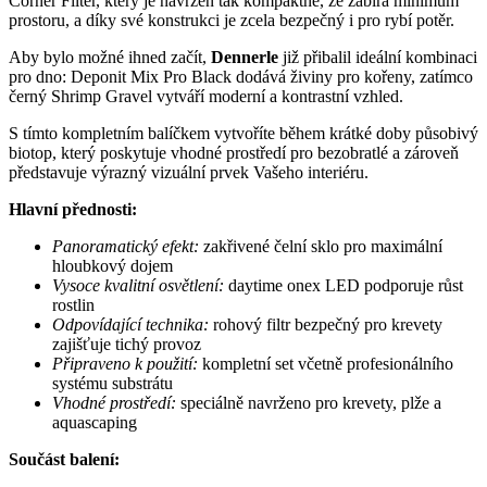
Corner Filter, který je navržen tak kompaktně, že zabírá minimum
prostoru, a díky své konstrukci je zcela bezpečný i pro rybí potěr.
Aby bylo možné ihned začít,
Dennerle
již přibalil ideální kombinaci
pro dno: Deponit Mix Pro Black dodává živiny pro kořeny, zatímco
černý Shrimp Gravel vytváří moderní a kontrastní vzhled.
S tímto kompletním balíčkem vytvoříte během krátké doby působivý
biotop, který poskytuje vhodné prostředí pro bezobratlé a zároveň
představuje výrazný vizuální prvek Vašeho interiéru.
Hlavní přednosti:
Panoramatický efekt:
zakřivené čelní sklo pro maximální
hloubkový dojem
Vysoce kvalitní osvětlení:
daytime onex LED podporuje růst
rostlin
Odpovídající technika:
rohový filtr bezpečný pro krevety
zajišťuje tichý provoz
Připraveno k použití:
kompletní set včetně profesionálního
systému substrátu
Vhodné prostředí:
speciálně navrženo pro krevety, plže a
aquascaping
Součást balení: