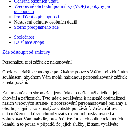
Ochrana osobních údajů
Všeobecné obchodní podmínky (VOP) a pokyny pro
odstoupení
Prohlášení o přístupnosti
Nastavení ochrany osobních údajů
Storno předplatného zde
Společnost
Další nice shops
Zde odstoupit od smlouvy
Personalizujte si zážitek z nakupování
Cookies a další technologie používáme pouze s Vaším individuálním
souhlasem, abychom Vám mohli nabídnout personalizovaný zážitek
z nakupování.
Za tímto účelem shromažďujeme údaje o našich uživatelích, jejich
chování a zařízeních. Tyto údaje používáme k neustálé optimalizaci
našich webových stránek, k zobrazování personalizované reklamy a
obsahu, stejně jako k analýze statistik používání. Vaše zašifrovaná
data můžeme také synchronizovat s externími poskytovateli a
zobrazovat Vám nabídky prostřednictvím jejich online reklamních
kanálů, a to pouze v případě, že jejich služby již sami využíváte.