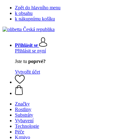
Zpět do hlavního menu
k obsahu
k nákupnímu košíku
Přihlásit se
Přihlásit se nyní
Jste tu
poprvé?
Vytvořit účet
Značky
Rostliny
Substráty
Vybavení
Technologie
Péče
Krmivo