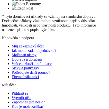
* Tyto doručovací náklady se vztahují na standardní dopravu.
Dodatečné náklady však mohou vzniknout, např. v důsledku
hmotnosti, velikosti nebo vlastností produktů. Tyto informace
naleznete přímo v popisu výrobku.
Nápověda a podpora
Můj zákaznický účet
Jak mohu zadat objednávku?
Možnosti platby
Doprava a doručení
Vrácení zboží a refundace
Slevy a poukázky
Potřebujete další pomoc?
Firemní zákazníci
Můj účet
Přihlásit se
Vytvořit účet
Zapomněli jste heslo?
Kde je moje zásilka?