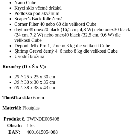
Nano Cube
Krycí sklo včetně držáků
Podložka pod akvárium
Scaper’s Back folie černá
Corner Filter 40 nebo 60 dle velikosti Cube
daytime® onex20 black (16,5 cm, 4,8 W) nebo onex30 black
(24 cm, 7,2 W) nebo onex40 black (32,5 cm, 9,6 W) dle
velikosti Cube
Deponit Mix Pro 1, 2 nebo 3 kg dle velikosti Cube
Shrimp Gravel černý 4, 6 nebo 8 kg dle velikosti Cube
Úvodní brožura
Rozměry (D x Š x V):
20 l:
25 x 25 x 30 cm
30 l:
30 x 30 x 35 cm
60 l:
38 x 38 x 43 cm
Tloušťka skla:
6 mm
Materiál:
Floatglas
Produkt č.
TWP-DE005408
Obsah:
1 ks
EAN:
4001615054088