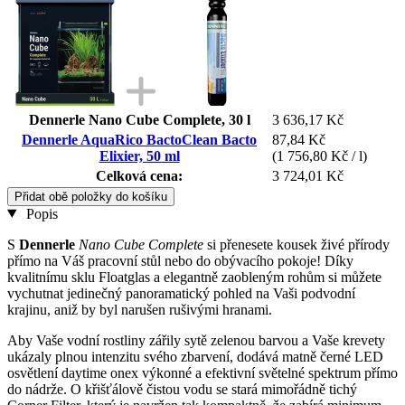
Dennerle Nano Cube Complete, 30 l
3 636,17 Kč
Dennerle AquaRico BactoClean Bacto
87,84 Kč
Elixier, 50 ml
(1 756,80 Kč / l)
Celková cena:
3 724,01 Kč
Přidat obě položky do košíku
Popis
S
Dennerle
Nano Cube Complete
si přenesete kousek živé přírody
přímo na Váš pracovní stůl nebo do obývacího pokoje! Díky
kvalitnímu sklu Floatglas a elegantně zaobleným rohům si můžete
vychutnat jedinečný panoramatický pohled na Vaši podvodní
krajinu, aniž by byl narušen rušivými hranami.
Aby Vaše vodní rostliny zářily sytě zelenou barvou a Vaše krevety
ukázaly plnou intenzitu svého zbarvení, dodává matně černé LED
osvětlení daytime onex výkonné a efektivní světelné spektrum přímo
do nádrže. O křišťálově čistou vodu se stará mimořádně tichý