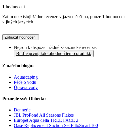
1
hodnocení
Zatím neexistují žádné recenze v jazyce čeština, pouze 1 hodnocení
v jiných jazycích.
Zobrazit hodnocení
Nejsou k dispozici žádné zákaznické recenze.
Buďte první, kdo ohodnotí tento produkt.
Z našeho blogu:
Aquascaping
Péče o vodu
Úprava vody
Poznejte svět Olibetta:
Dennerle
JBL ProPond All Seasons Flakes
Europet Aqua della TREE FACE 2
Oase Replacement Suction Set FiltoSmart 100