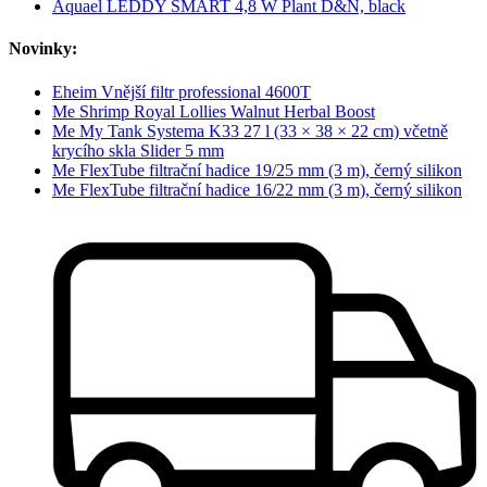
Aquael LEDDY SMART 4,8 W Plant D&N, black
Novinky:
Eheim Vnější filtr professional 4600T
Me Shrimp Royal Lollies Walnut Herbal Boost
Me My Tank Systema K33 27 l (33 × 38 × 22 cm) včetně
krycího skla Slider 5 mm
Me FlexTube filtrační hadice 19/25 mm (3 m), černý silikon
Me FlexTube filtrační hadice 16/22 mm (3 m), černý silikon