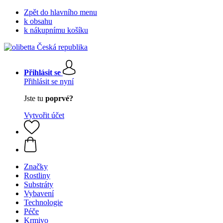
Zpět do hlavního menu
k obsahu
k nákupnímu košíku
Přihlásit se
Přihlásit se nyní
Jste tu
poprvé?
Vytvořit účet
Značky
Rostliny
Substráty
Vybavení
Technologie
Péče
Krmivo