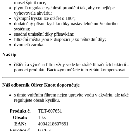
muset špinit ruce;
plynulá regulace rychlosti proudění tak, aby co nejlépe
vyhovovala akváriu;
výstupní trysku lze otáčet o 180°;
dodatečný přísun kyslíku díky nastavitelnému Venturiho
systému;
snadné umístění díky přísavkám;
filtrační média jsou k dispozici jako náhradní díly;
dvouletá záruka.
Náš tip
čištění a výměna filtru vždy vede ke ztrátě filtračních bakterií -
pomocí produktu Bactozym můžete tuto ztrátu kompenzovat.
Náš odborník Oliver Knott doporučuje
s tímto vnitřním filtrem nejen upravíte vodu v akváriu, ale také
regulujete obsah kyslíku.
Produkt č.
TET-607651
Obsah:
1 ks
EAN:
4004218607651
Výrobce č.
607651