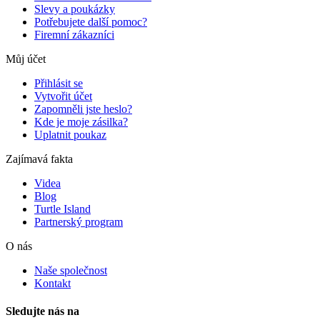
Slevy a poukázky
Potřebujete další pomoc?
Firemní zákazníci
Můj účet
Přihlásit se
Vytvořit účet
Zapomněli jste heslo?
Kde je moje zásilka?
Uplatnit poukaz
Zajímavá fakta
Videa
Blog
Turtle Island
Partnerský program
O nás
Naše společnost
Kontakt
Sledujte nás na