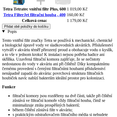
Tetra Tetratec vnitřní filtr Plus, 600
1 019,00 Kč
Tetra FilterJet filtrační houba , 400
160,00 Kč
Celková cena:
1 179,00 Kč
Přidat obě položky do košíku
Popis
Tento vnitřní filtr značky Tetra se používá k mechanické, chemické
a biologické úpravě vody ve sladkovodních akváriích. Příslušenství
vytváří v akváriu téměř přirozený proud a obohacuje vodu o kyslík,
a to vše v jednom kroku! K instalaci nejsou potřeba hadice ani
skříňka. Uzavřená filtrační komora zajišťuje, že se nečistoty
nedostanou do vody v akváriu ani při čištění! Díky kompaktnímu
černému provedení s černými filtračními houbami příslušenství
nenápadně zapadá do akvária: povrchová struktura filtračních
houbiček navíc nabízí bakteriím ideální prostor pro kolonizaci.
Funkce
filtrační komory jsou rozděleny na dvě části, takže při čištění
zůstává ve filtrační komoře vždy filtrační houba, čímž se
minimalizuje ztráta prospěšných bakterií;
během čištění zůstává filtr v akváriu;
s praktickým odstraňovačem filtračního média si nebudete