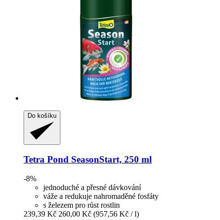
Do košíku
Tetra
Pond SeasonStart, 250 ml
-8%
jednoduché a přesné dávkování
váže a redukuje nahromaděné fosfáty
s železem pro růst rostlin
239,39 Kč
260,00 Kč
(957,56 Kč / l)