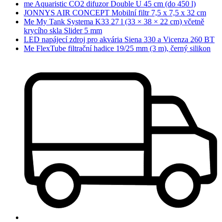
me Aquaristic CO2 difuzor Double U 45 cm (do 450 l)
JONNYS AIR CONCEPT Mobilní filtr 7,5 x 7,5 x 32 cm
Me My Tank Systema K33 27 l (33 × 38 × 22 cm) včetně
krycího skla Slider 5 mm
LED napájecí zdroj pro akvária Siena 330 a Vicenza 260 BT
Me FlexTube filtrační hadice 19/25 mm (3 m), černý silikon