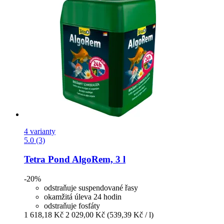
4 varianty
5.0 (3)
Tetra
Pond AlgoRem, 3 l
-20%
odstraňuje suspendované řasy
okamžitá úleva 24 hodin
odstraňuje fosfáty
1 618,18 Kč
2 029,00 Kč
(539,39 Kč / l)