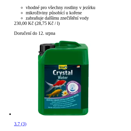
vhodné pro všechny rostliny v jezírku
mikroživiny působící u kořene
zabraňuje dalšímu znečištění vody
230,00 Kč
(28,75 Kč / l)
Doručení do 12. srpna
3.7 (3)