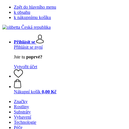
Zpět do hlavního menu
k obsahu
k nákupnímu košíku
Přihlásit se
Přihlásit se nyní
Jste tu
poprvé?
Vytvořit účet
Nákupní košík
0,00 Kč
Značky
Rostliny
Substráty
Vybavení
Technologie
Péče