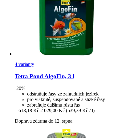
4 varianty
Tetra
Pond AlgoFin, 3 l
-20%
odstraňuje řasy ze zahradních jezírek
pro vláknité, suspendované a slizké řasy
zabraňuje dalšímu růstu řas
1 618,18 Kč
2 029,00 Kč
(539,39 Kč / l)
Doprava zdarma do 12. srpna