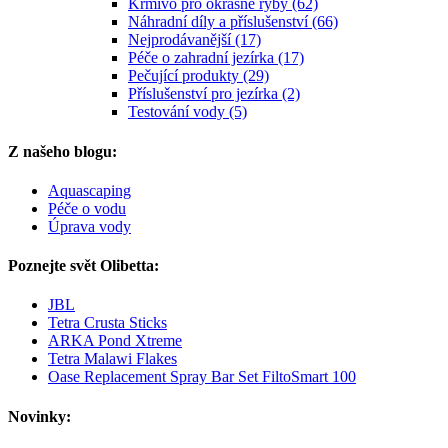
Krmivo pro okrasné ryby (62)
Náhradní díly a příslušenství (66)
Nejprodávanější (17)
Péče o zahradní jezírka (17)
Pečující produkty (29)
Příslušenství pro jezírka (2)
Testování vody (5)
Z našeho blogu:
Aquascaping
Péče o vodu
Úprava vody
Poznejte svět Olibetta:
JBL
Tetra Crusta Sticks
ARKA Pond Xtreme
Tetra Malawi Flakes
Oase Replacement Spray Bar Set FiltoSmart 100
Novinky: