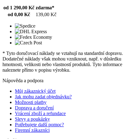
od 1 290,00 Kč
zdarma*
od 0,00 Kč
139,00 Kč
* Tyto doručovací náklady se vztahují na standardní dopravu.
Dodatečné náklady však mohou vzniknout, např. v důsledku
hmotnosti, velikosti nebo vlastností produktů. Tyto informace
naleznete přímo v popisu výrobku.
Nápověda a podpora
Můj zákaznický účet
Jak mohu zadat objednávku?
Možnosti platby
Doprava a doručení
Vrácení zboží a refundace
Slevy a poukázky
Potřebujete další pomoc?
Firemní zákazníci