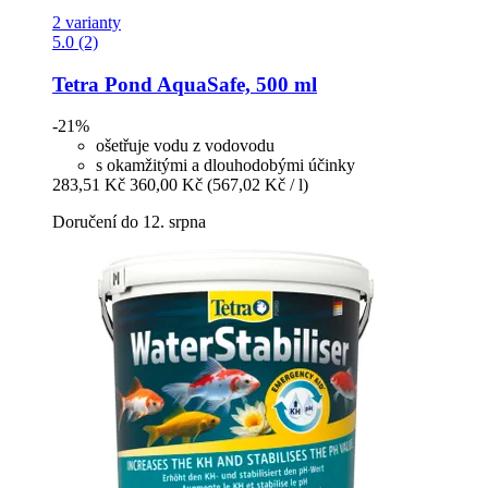
2 varianty
5.0 (2)
Tetra
Pond AquaSafe, 500 ml
-21%
ošetřuje vodu z vodovodu
s okamžitými a dlouhodobými účinky
283,51 Kč
360,00 Kč
(567,02 Kč / l)
Doručení do 12. srpna