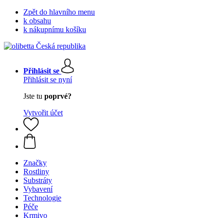
Zpět do hlavního menu
k obsahu
k nákupnímu košíku
Přihlásit se
Přihlásit se nyní
Jste tu
poprvé?
Vytvořit účet
Značky
Rostliny
Substráty
Vybavení
Technologie
Péče
Krmivo