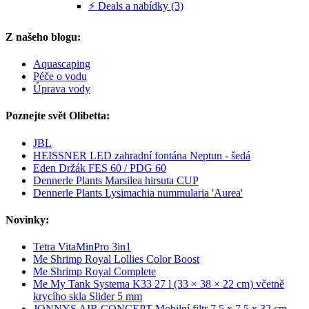
⚡ Deals a nabídky (3)
Z našeho blogu:
Aquascaping
Péče o vodu
Úprava vody
Poznejte svět Olibetta:
JBL
HEISSNER LED zahradní fontána Neptun - šedá
Eden Držák FES 60 / PDG 60
Dennerle Plants Marsilea hirsuta CUP
Dennerle Plants Lysimachia nummularia 'Aurea'
Novinky:
Tetra VitaMinPro 3in1
Me Shrimp Royal Lollies Color Boost
Me Shrimp Royal Complete
Me My Tank Systema K33 27 l (33 × 38 × 22 cm) včetně
krycího skla Slider 5 mm
JONNYS AIR CONCEPT Mobilní filtr 7,5 x 7,5 x 32 cm