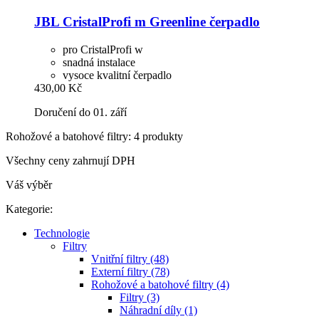
JBL
CristalProfi m Greenline čerpadlo
pro CristalProfi w
snadná instalace
vysoce kvalitní čerpadlo
430,00 Kč
Doručení do 01. září
Rohožové a batohové filtry: 4 produkty
Všechny ceny zahrnují DPH
Váš výběr
Kategorie:
Technologie
Filtry
Vnitřní filtry (48)
Externí filtry (78)
Rohožové a batohové filtry (4)
Filtry (3)
Náhradní díly (1)