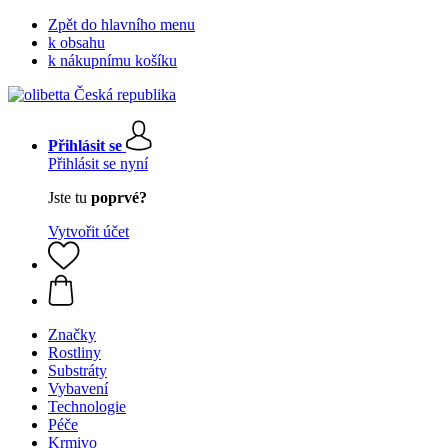
Zpět do hlavního menu
k obsahu
k nákupnímu košíku
Přihlásit se
Přihlásit se nyní
Jste tu
poprvé?
Vytvořit účet
Značky
Rostliny
Substráty
Vybavení
Technologie
Péče
Krmivo