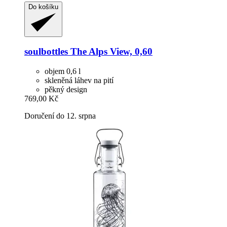
Do košíku
soulbottles
The Alps View, 0,60
objem 0,6 l
skleněná láhev na pití
pěkný design
769,00 Kč
Doručení do 12. srpna