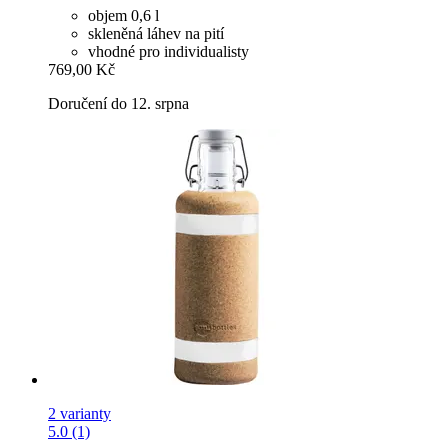
objem 0,6 l
skleněná láhev na pití
vhodné pro individualisty
769,00 Kč
Doručení do 12. srpna
2 varianty
5.0 (1)