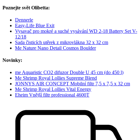
Poznejte svět Olibetta:
Dennerle
Easy-Life Blue Exit
Vysavač pro mokré a suché vysávání WD 2-18 Battery Set V-
12/18
Sada čisticích utěrek z mikrovlákna 32 x 32 cm
Me Nature Nano Detail Cosmos Boulder
Novinky:
me Aquaristic CO2 difuzor Double U 45 cm (do 450 l)
Me Shrimp Royal Lollies Supreme Blend
JONNYS AIR CONCEPT Mobilní filtr 7,5 x 7,5 x 32 cm
Me Shrimp Royal Lollies Vital Energy
Eheim Vnější filtr professional 4600T