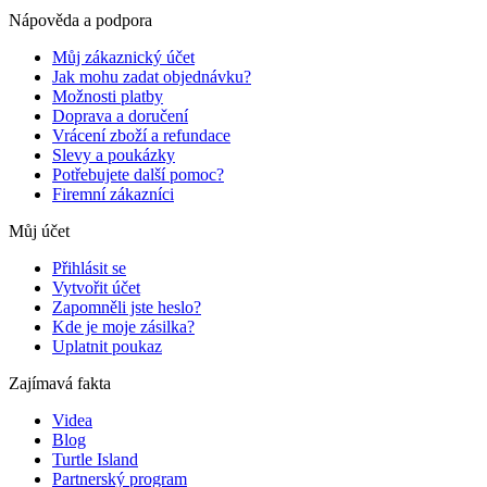
Nápověda a podpora
Můj zákaznický účet
Jak mohu zadat objednávku?
Možnosti platby
Doprava a doručení
Vrácení zboží a refundace
Slevy a poukázky
Potřebujete další pomoc?
Firemní zákazníci
Můj účet
Přihlásit se
Vytvořit účet
Zapomněli jste heslo?
Kde je moje zásilka?
Uplatnit poukaz
Zajímavá fakta
Videa
Blog
Turtle Island
Partnerský program