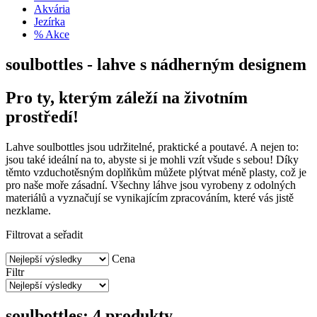
Akvária
Jezírka
% Akce
soulbottles - lahve s nádherným designem
Pro ty, kterým záleží na životním
prostředí!
Lahve soulbottles jsou udržitelné, praktické a poutavé. A nejen to:
jsou také ideální na to, abyste si je mohli vzít všude s sebou! Díky
těmto vzduchotěsným doplňkům můžete plýtvat méně plasty, což je
pro naše moře zásadní. Všechny láhve jsou vyrobeny z odolných
materiálů a vyznačují se vynikajícím zpracováním, které vás jistě
nezklame.
Filtrovat a seřadit
Cena
Filtr
soulbottles: 4 produkty