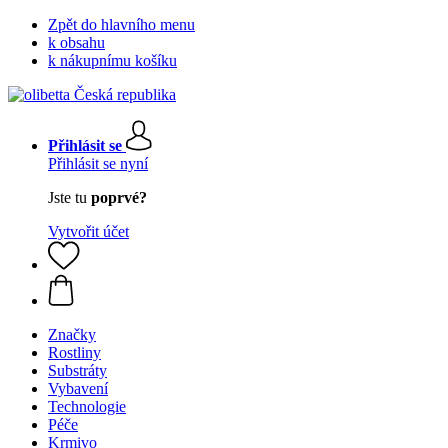
Zpět do hlavního menu
k obsahu
k nákupnímu košíku
Přihlásit se
Přihlásit se nyní
Jste tu
poprvé?
Vytvořit účet
Značky
Rostliny
Substráty
Vybavení
Technologie
Péče
Krmivo