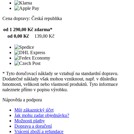
Cena dopravy: Česká republika
od 1 290,00 Kč
zdarma*
od 0,00 Kč
139,00 Kč
* Tyto doručovací náklady se vztahují na standardní dopravu.
Dodatečné náklady však mohou vzniknout, např. v důsledku
hmotnosti, velikosti nebo vlastností produktů. Tyto informace
naleznete přímo v popisu výrobku.
Nápověda a podpora
Můj zákaznický účet
Jak mohu zadat objednávku?
Možnosti platby
Doprava a doručení
Vrácení zboží a refundace