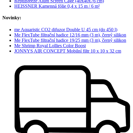
ReptiBreeze Alum Screen Cage (40x40x76 cm)
HEISSNER Kamenná fólie 0,4 x 15 m / 6 m²
Novinky:
me Aquaristic CO2 difuzor Double U 45 cm (do 450 l)
Me FlexTube filtrační hadice 12/16 mm (3 m), černý silikon
Me FlexTube filtrační hadice 19/25 mm (3 m), černý silikon
Me Shrimp Royal Lollies Color Boost
JONNYS AIR CONCEPT Mobilní filtr 10 x 10 x 32 cm