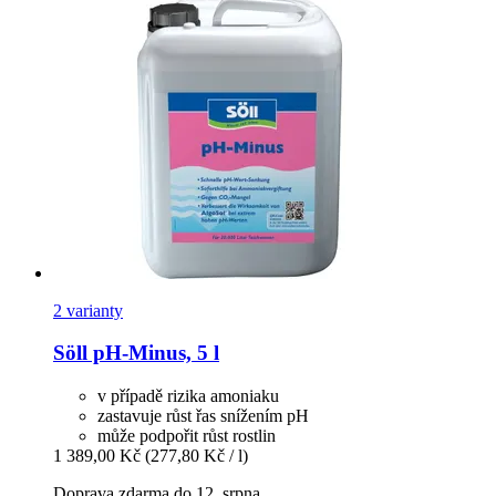
2 varianty
Söll
pH-​Minus, 5 l
v případě rizika amoniaku
zastavuje růst řas snížením pH
může podpořit růst rostlin
1 389,00 Kč
(277,80 Kč / l)
Doprava zdarma do 12. srpna