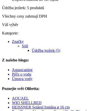
Údržba jezírek: 5 produktů
Všechny ceny zahrnují DPH
Váš výběr
Kategorie:
Značky
Söll
Údržba jezírek (5)
Z našeho blogu:
Aquascaping
Péče o vodu
Úprava vody
Poznejte svět Olibetta:
AQUAEL
WIO SHELLBED
HEISSNER Solární fontána ø 16 cm