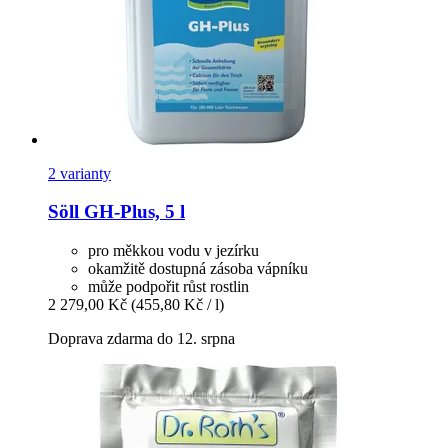
2 varianty
Söll
GH-​Plus, 5 l
pro měkkou vodu v jezírku
okamžitě dostupná zásoba vápníku
může podpořit růst rostlin
2 279,00 Kč
(455,80 Kč / l)
Doprava zdarma do 12. srpna