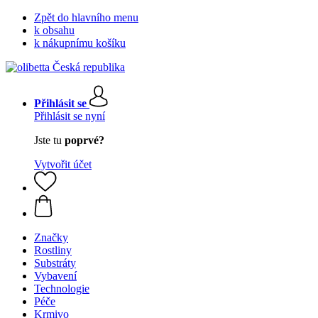
Zpět do hlavního menu
k obsahu
k nákupnímu košíku
Přihlásit se
Přihlásit se nyní
Jste tu
poprvé?
Vytvořit účet
Značky
Rostliny
Substráty
Vybavení
Technologie
Péče
Krmivo