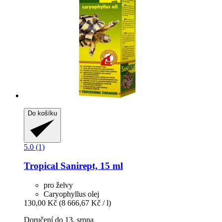
Do košíku
5.0 (1)
Tropical
Sanirept, 15 ml
pro želvy
Caryophyllus olej
130,00 Kč
(8 666,67 Kč / l)
Doručení do 13. srpna