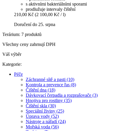
s aktivními bakteriálními sporami
prodlužuje intervaly čištění
210,00 Kč
(2 100,00 Kč / l)
Doručení do 25. srpna
Terárium: 7 produktů
Všechny ceny zahrnují DPH
Váš výběr
Kategorie:
Péče
Záchranné sítě a pasti (10)
Kontrola a prevence řas (8)
Čištění dna (18)
Dávkovací čerpadla a rozprašovače (3)
Hnojiva pro rostliny (35)
Čištění skla (30)
Speciální živiny (25)
Úprava vody (52)
Nástroje a nářadí (24)
Mořská voda (56)