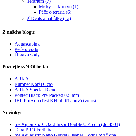
Terárium (7)
Misky na krmivo (1)
Péče o terária (6)
⚡ Deals a nabídky (12)
Z našeho blogu:
Aquascaping
Péče o vodu
Úprava vody
Poznejte svět Olibetta:
ARKA
Europet Korál Octo
ARKA Special Blend
Pontec Black Pre-Packed 0,5 mm
JBL ProAquaTest KH uhličitanová tvrdost
Novinky:
me Aquaristic CO2 difuzor Double U 45 cm (do 450 l)
Tetra PRO Fertility
me Aquaristic Nano Gravel Cleaner – odkalovač dna