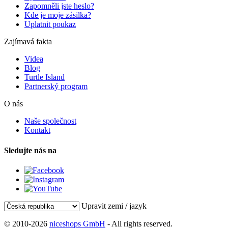
Zapomněli jste heslo?
Kde je moje zásilka?
Uplatnit poukaz
Zajímavá fakta
Videa
Blog
Turtle Island
Partnerský program
O nás
Naše společnost
Kontakt
Sledujte nás na
Upravit zemi / jazyk
© 2010-2026
niceshops GmbH
- All rights reserved.