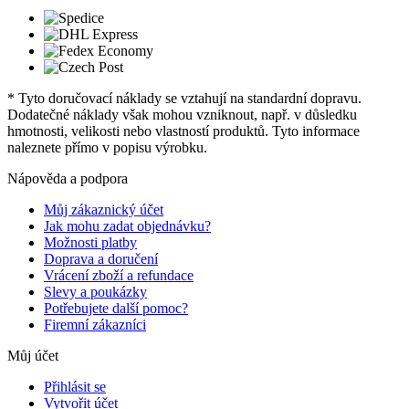
* Tyto doručovací náklady se vztahují na standardní dopravu.
Dodatečné náklady však mohou vzniknout, např. v důsledku
hmotnosti, velikosti nebo vlastností produktů. Tyto informace
naleznete přímo v popisu výrobku.
Nápověda a podpora
Můj zákaznický účet
Jak mohu zadat objednávku?
Možnosti platby
Doprava a doručení
Vrácení zboží a refundace
Slevy a poukázky
Potřebujete další pomoc?
Firemní zákazníci
Můj účet
Přihlásit se
Vytvořit účet