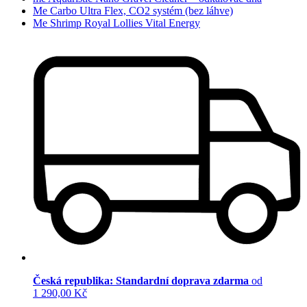
Me Carbo Ultra Flex, CO2 systém (bez láhve)
Me Shrimp Royal Lollies Vital Energy
Česká republika: Standardní doprava zdarma
od
1 290,00 Kč