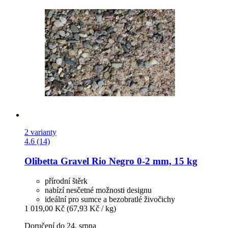
2 varianty
4.6 (14)
Olibetta
Gravel Rio Negro 0-​2 mm, 15 kg
přírodní štěrk
nabízí nesčetné možnosti designu
ideální pro sumce a bezobratlé živočichy
1 019,00 Kč
(67,93 Kč / kg)
Doručení do 24. srpna