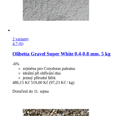
2 varianty
4.7 (6)
Olibetta
Gravel Super White 0,4-​0,8 mm, 5 kg
-6%
zejména pro Corydoras paleatus
ideální při ohřívání dna
jemný přírodní štěrk
486,15 Kč
519,00 Kč
(97,23 Kč / kg)
Doručení do 11. srpna