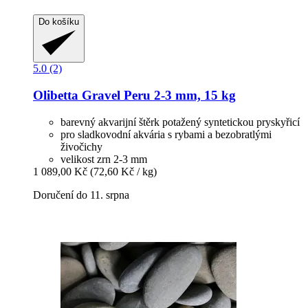
Do košíku
5.0 (2)
Olibetta
Gravel Peru 2-​3 mm, 15 kg
barevný akvarijní štěrk potažený syntetickou pryskyřicí
pro sladkovodní akvária s rybami a bezobratlými
živočichy
velikost zrn 2-3 mm
1 089,00 Kč
(72,60 Kč / kg)
Doručení do 11. srpna