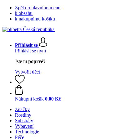
Zpět do hlavního menu
k obsahu
k nákupnímu košíku
Přihlásit se
Přihlásit se nyní
Jste tu
poprvé?
Vytvořit účet
Nákupní košík
0,00 Kč
Značky
Rostliny
Substráty
Vybavení
Technologie
Péče