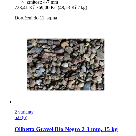
zrnitost: 4-7 mm
723,41 Kč
769,00 Kč
(48,23 Kč / kg)
Doručení do 11. srpna
2 varianty
5.0 (6)
Olibetta
Gravel Rio Negro 2-​3 mm, 15 kg