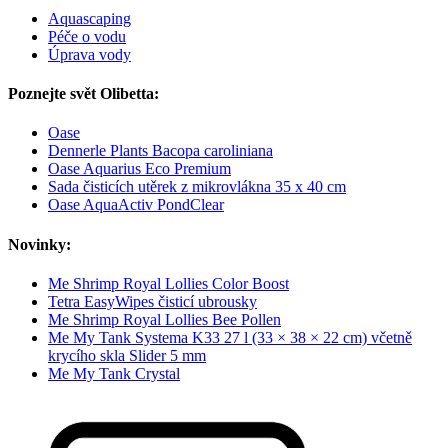
Aquascaping
Péče o vodu
Úprava vody
Poznejte svět Olibetta:
Oase
Dennerle Plants Bacopa caroliniana
Oase Aquarius Eco Premium
Sada čisticích utěrek z mikrovlákna 35 x 40 cm
Oase AquaActiv PondClear
Novinky:
Me Shrimp Royal Lollies Color Boost
Tetra EasyWipes čisticí ubrousky
Me Shrimp Royal Lollies Bee Pollen
Me My Tank Systema K33 27 l (33 × 38 × 22 cm) včetně
krycího skla Slider 5 mm
Me My Tank Crystal