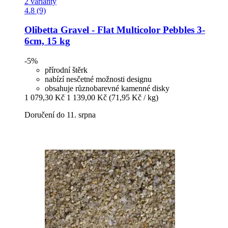
2 varianty
4.8 (9)
Olibetta
Gravel -​ Flat Multicolor Pebbles 3-​
6cm, 15 kg
-5%
přírodní štěrk
nabízí nesčetné možnosti designu
obsahuje různobarevné kamenné disky
1 079,30 Kč
1 139,00 Kč
(71,95 Kč / kg)
Doručení do 11. srpna