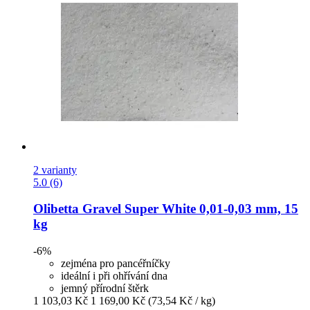
2 varianty
5.0 (6)
Olibetta
Gravel Super White 0,01-​0,03 mm, 15
kg
-6%
zejména pro pancéřníčky
ideální i při ohřívání dna
jemný přírodní štěrk
1 103,03 Kč
1 169,00 Kč
(73,54 Kč / kg)