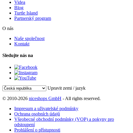
Videa
Blog
Turtle Island
Partnerský program
O nás
Naše společnost
Kontakt
Sledujte nás na
Upravit zemi / jazyk
© 2010-2026
niceshops GmbH
- All rights reserved.
Impresum a uživatelské podmínky
Ochrana osobních údajů
Všeobecné obchodní podmínky (VOP) a pokyny pro
odstoupení
Prohlášení o přístupnosti