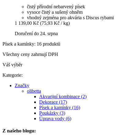
čistý přírodní nebarvený písek
vysoce čistý a sušený ohněm
vhodný zejména pro akvária s Discus rybami
1 139,00 Kč
(75,93 Kč / kg)
Doručení do 24. srpna
Písek a kamínky: 16 produktů
Všechny ceny zahrnují DPH
Váš výběr
Kategorie:
Značky
olibetta
Akvarijní kombinace (2)
Dekorace (17)
Písek a kamínky (16)
Poukázky (3)
Úprava vody (6)
Z našeho blogu: