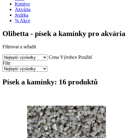
Krmivo
Akvária
Jezírka
% Akce
Olibetta - písek a kamínky pro akvária
Filtrovat a seřadit
Cena
Výrobce
Použití
Filtr
Písek a kamínky: 16 produktů