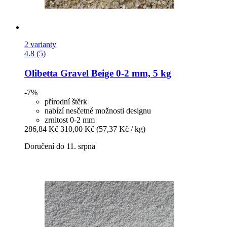
2 varianty
4.8 (5)
Olibetta
Gravel Beige 0-​2 mm, 5 kg
-7%
přírodní štěrk
nabízí nesčetné možnosti designu
zrnitost 0-2 mm
286,84 Kč
310,00 Kč
(57,37 Kč / kg)
Doručení do 11. srpna