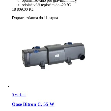
optimalizováno pro gravitační filtry
odolné vůči teplotám do -20 °C
18 809,00 Kč
Doprava zdarma do 11. srpna
5 variant
Oase
Bitron C, 55 W