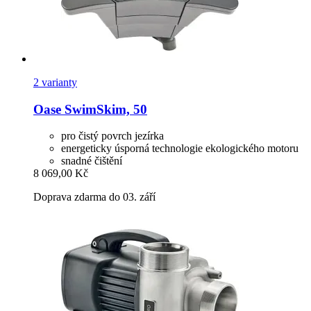
2 varianty
Oase
SwimSkim, 50
pro čistý povrch jezírka
energeticky úsporná technologie ekologického motoru
snadné čištění
8 069,00 Kč
Doprava zdarma do 03. září