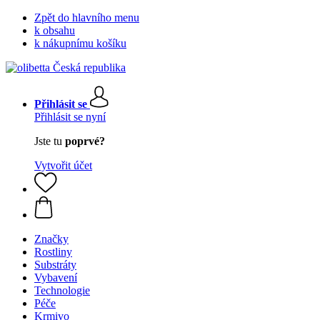
Zpět do hlavního menu
k obsahu
k nákupnímu košíku
Přihlásit se
Přihlásit se nyní
Jste tu
poprvé?
Vytvořit účet
Značky
Rostliny
Substráty
Vybavení
Technologie
Péče
Krmivo