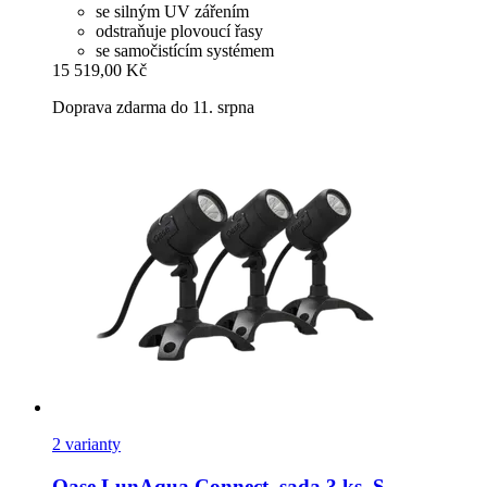
se silným UV zářením
odstraňuje plovoucí řasy
se samočistícím systémem
15 519,00 Kč
Doprava zdarma do 11. srpna
2 varianty
Oase
LunAqua Connect, sada 3 ks, S