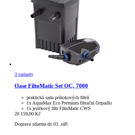
3 varianty
Oase
FiltoMatic Set OC, 7000
praktická sada průtokových filtrů
1x AquaMax Eco Premium filtrační čerpadlo
1x jezírkový filtr FiltoMatic CWS
20 159,00 Kč
Doprava zdarma do 03. září