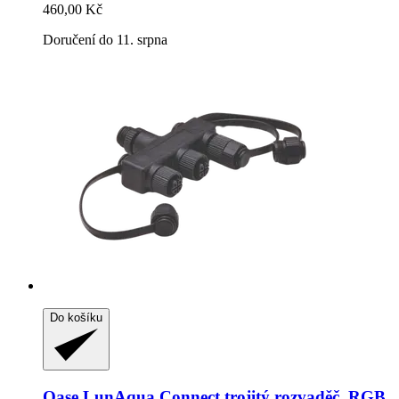
460,00 Kč
Doručení do 11. srpna
Do košíku
Oase
LunAqua Connect trojitý rozvaděč, RGB