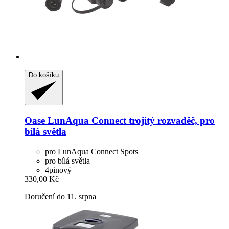
Do košíku
Oase
LunAqua Connect trojitý rozvaděč, pro
bílá světla
pro LunAqua Connect Spots
pro bílá světla
4pinový
330,00 Kč
Doručení do 11. srpna