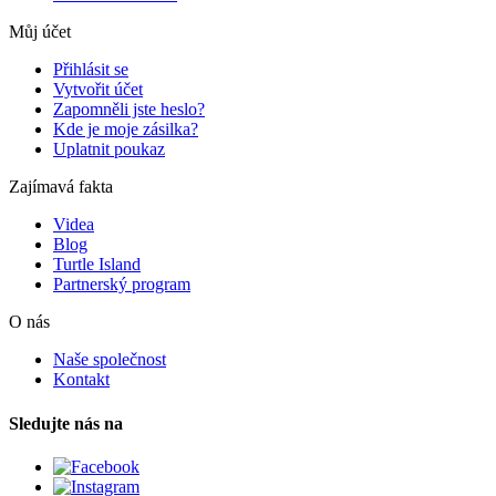
Můj účet
Přihlásit se
Vytvořit účet
Zapomněli jste heslo?
Kde je moje zásilka?
Uplatnit poukaz
Zajímavá fakta
Videa
Blog
Turtle Island
Partnerský program
O nás
Naše společnost
Kontakt
Sledujte nás na