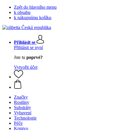
Zpět do hlavního menu
k obsahu
k nákupnímu košíku
Přihlásit se
Přihlásit se nyní
Jste tu
poprvé?
Vytvořit účet
Značky
Rostliny
Substráty
Vybavení
Technologie
Péče
Krmivo