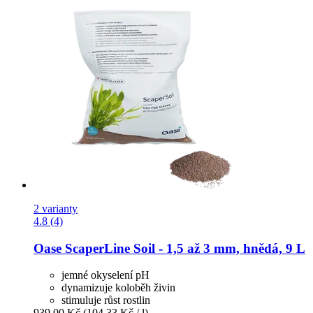
2 varianty
4.8 (4)
Oase
ScaperLine Soil -​ 1,5 až 3 mm, hnědá, 9 L
jemné okyselení pH
dynamizuje koloběh živin
stimuluje růst rostlin
939,00 Kč
(104,33 Kč / l)