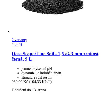
2 varianty
4.8 (4)
Oase
ScaperLine Soil -​ 1,5 až 3 mm zrnitost,
černá, 9 L
jemné okyselení pH
dynamizuje koloběh živin
stimuluje růst rostlin
939,00 Kč
(104,33 Kč / l)
Doručení do 13. srpna