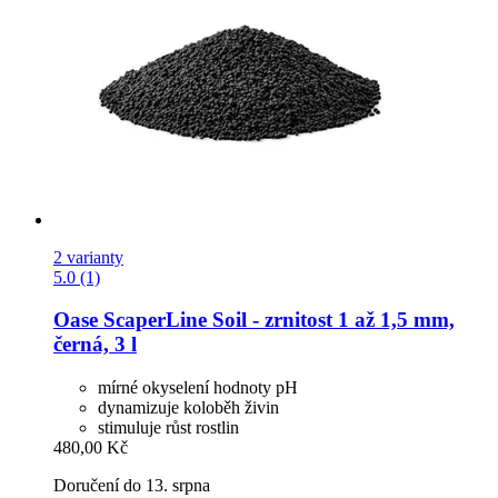
2 varianty
5.0 (1)
Oase
ScaperLine Soil -​ zrnitost 1 až 1,5 mm,
černá, 3 l
mírné okyselení hodnoty pH
dynamizuje koloběh živin
stimuluje růst rostlin
480,00 Kč
Doručení do 13. srpna