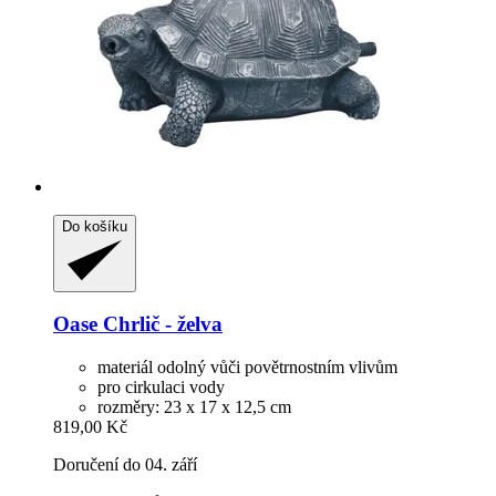
Do košíku
Oase
Chrlič -​ želva
materiál odolný vůči povětrnostním vlivům
pro cirkulaci vody
rozměry: 23 x 17 x 12,5 cm
819,00 Kč
Doručení do 04. září