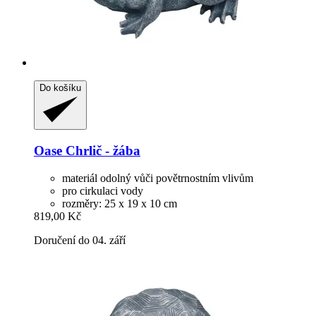
Do košíku
Oase
Chrlič -​ žába
materiál odolný vůči povětrnostním vlivům
pro cirkulaci vody
rozměry: 25 x 19 x 10 cm
819,00 Kč
Doručení do 04. září