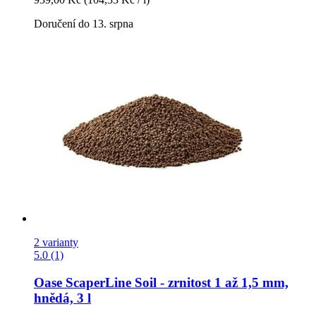
Doručení do 13. srpna
2 varianty
5.0 (1)
Oase
ScaperLine Soil -​ zrnitost 1 až 1,5 mm,
hnědá, 3 l