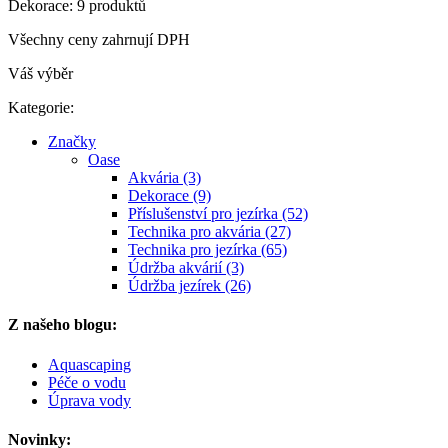
Dekorace: 9 produktů
Všechny ceny zahrnují DPH
Váš výběr
Kategorie:
Značky
Oase
Akvária (3)
Dekorace (9)
Příslušenství pro jezírka (52)
Technika pro akvária (27)
Technika pro jezírka (65)
Údržba akvárií (3)
Údržba jezírek (26)
Z našeho blogu:
Aquascaping
Péče o vodu
Úprava vody
Novinky: