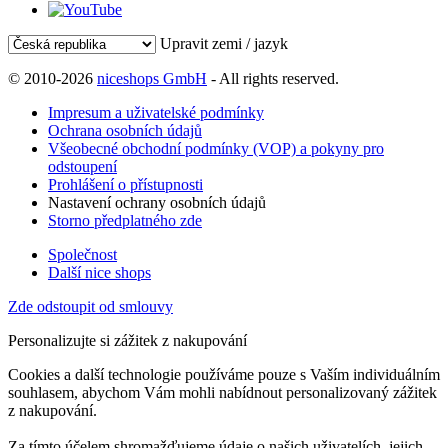
Upravit zemi / jazyk
© 2010-2026
niceshops GmbH
- All rights reserved.
Impresum a uživatelské podmínky
Ochrana osobních údajů
Všeobecné obchodní podmínky (VOP) a pokyny pro
odstoupení
Prohlášení o přístupnosti
Nastavení ochrany osobních údajů
Storno předplatného zde
Společnost
Další nice shops
Zde odstoupit od smlouvy
Personalizujte si zážitek z nakupování
Cookies a další technologie používáme pouze s Vaším individuálním
souhlasem, abychom Vám mohli nabídnout personalizovaný zážitek
z nakupování.
Za tímto účelem shromažďujeme údaje o našich uživatelích, jejich