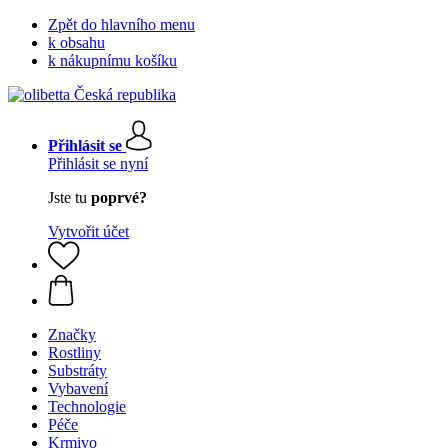
Zpět do hlavního menu
k obsahu
k nákupnímu košíku
Přihlásit se
Přihlásit se nyní
Jste tu
poprvé?
Vytvořit účet
Značky
Rostliny
Substráty
Vybavení
Technologie
Péče
Krmivo