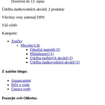
Doručení do 13. srpna
Údržba sladkovodních akvárií: 2 produkty
Všechny ceny zahrnují DPH
Váš výběr
Kategorie:
Značky
Microbe-Lift
Filtrační materiál (2)
Příslušenství (1)
Údržba mořských akvárií (2)
Údržba sladkovodních akvárií (2)
Z našeho blogu:
Aquascaping
Péče o vodu
Úprava vody
Poznejte svět Olibetta: