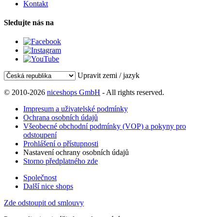
Kontakt
Sledujte nás na
Upravit zemi / jazyk
© 2010-2026
niceshops GmbH
- All rights reserved.
Impresum a uživatelské podmínky
Ochrana osobních údajů
Všeobecné obchodní podmínky (VOP) a pokyny pro
odstoupení
Prohlášení o přístupnosti
Nastavení ochrany osobních údajů
Storno předplatného zde
Společnost
Další nice shops
Zde odstoupit od smlouvy