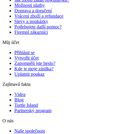
Možnosti platby
Doprava a doručení
Vrácení zboží a refundace
Slevy a poukázky
Potřebujete další pomoc?
Firemní zákazníci
Můj účet
Přihlásit se
Vytvořit účet
Zapomněli jste heslo?
Kde je moje zásilka?
Uplatnit poukaz
Zajímavá fakta
Videa
Blog
Turtle Island
Partnerský program
O nás
Naše společnost