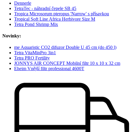
Dennerle
TetraTec - náhradní čepele SB 45
Tropica Microsorum pteropus 'Narrow' s přísavkou
Tropical Soft Line Africa Herbivore Size M
Tetra Pond Shrimp Mix
Novinky:
me Aquaristic CO2 difuzor Double U 45 cm (do 450 l)
Tetra VitaMinPro 3in1
Tetra PRO Fertility
JONNYS AIR CONCEPT Mobilní filtr 10 x 10 x 32 cm
Eheim Vnější filtr professional 4600T