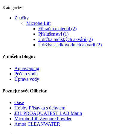
Kategorie:
Značky
Microbe-Lift
Filtrační materiál (2)
Příslušenství (1)
Údržba mořských akvárií (2)
Údržba sladkovodních akvárií (2)
Z našeho blogu:
Aquascaping
Péče o vodu
Úprava vody
Poznejte svět Olibetta:
Oase
Hobby Přísavka s úchytem
JBL PROAQUATEST LAB Marin
Microbe-Lift Zeopure Powder
Amtra CLEANWATER