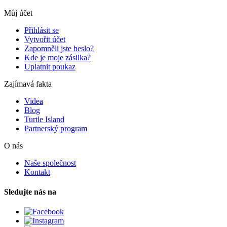
Můj účet
Přihlásit se
Vytvořit účet
Zapomněli jste heslo?
Kde je moje zásilka?
Uplatnit poukaz
Zajímavá fakta
Videa
Blog
Turtle Island
Partnerský program
O nás
Naše společnost
Kontakt
Sledujte nás na