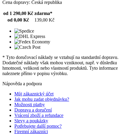
Cena dopravy: Česká republika
od 1 290,00 Kč
zdarma*
od 0,00 Kč
139,00 Kč
* Tyto doručovací náklady se vztahují na standardní dopravu.
Dodatečné náklady však mohou vzniknout, např. v důsledku
hmotnosti, velikosti nebo vlastností produktů. Tyto informace
naleznete přímo v popisu výrobku.
Nápověda a podpora
Můj zákaznický účet
Jak mohu zadat objednávku?
Možnosti platby
Doprava a doručení
Vrácení zboží a refundace
Slevy a poukázky
Potřebujete další pomoc?
Firemní zákazníci