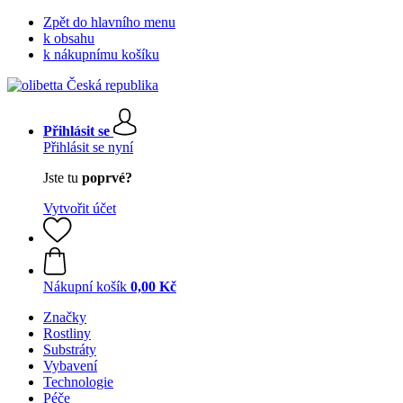
Zpět do hlavního menu
k obsahu
k nákupnímu košíku
Přihlásit se
Přihlásit se nyní
Jste tu
poprvé?
Vytvořit účet
Nákupní košík
0,00 Kč
Značky
Rostliny
Substráty
Vybavení
Technologie
Péče