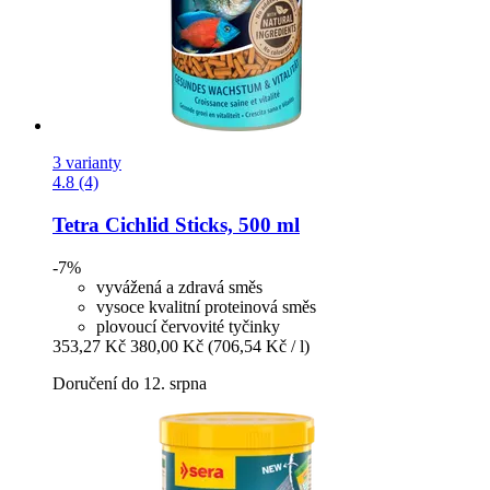
3 varianty
4.8 (4)
Tetra
Cichlid Sticks, 500 ml
-7%
vyvážená a zdravá směs
vysoce kvalitní proteinová směs
plovoucí červovité tyčinky
353,27 Kč
380,00 Kč
(706,54 Kč / l)
Doručení do 12. srpna