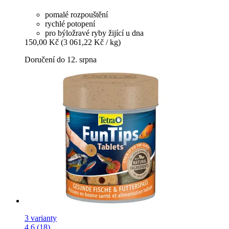
pomalé rozpouštění
rychlé potopení
pro býložravé ryby žijící u dna
150,00 Kč
(3 061,22 Kč / kg)
Doručení do 12. srpna
3 varianty
4.6 (18)