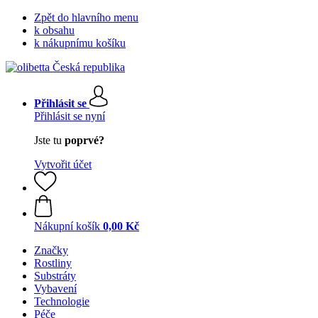
Zpět do hlavního menu
k obsahu
k nákupnímu košíku
Přihlásit se
Přihlásit se nyní
Jste tu
poprvé?
Vytvořit účet
Nákupní košík
0,00 Kč
Značky
Rostliny
Substráty
Vybavení
Technologie
Péče