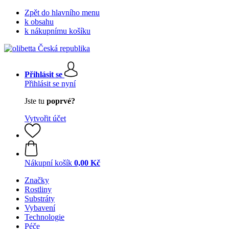
Zpět do hlavního menu
k obsahu
k nákupnímu košíku
Přihlásit se
Přihlásit se nyní
Jste tu
poprvé?
Vytvořit účet
Nákupní košík
0,00 Kč
Značky
Rostliny
Substráty
Vybavení
Technologie
Péče