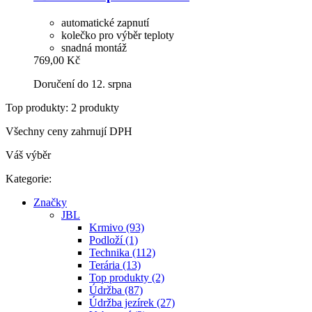
automatické zapnutí
kolečko pro výběr teploty
snadná montáž
769,00 Kč
Doručení do 12. srpna
Top produkty: 2 produkty
Všechny ceny zahrnují DPH
Váš výběr
Kategorie:
Značky
JBL
Krmivo (93)
Podloží (1)
Technika (112)
Terária (13)
Top produkty (2)
Údržba (87)
Údržba jezírek (27)