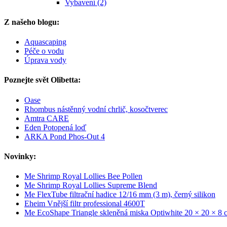
Vybavení (2)
Z našeho blogu:
Aquascaping
Péče o vodu
Úprava vody
Poznejte svět Olibetta:
Oase
Rhombus nástěnný vodní chrlič, kosočtverec
Amtra CARE
Eden Potopená loď
ARKA Pond Phos-Out 4
Novinky:
Me Shrimp Royal Lollies Bee Pollen
Me Shrimp Royal Lollies Supreme Blend
Me FlexTube filtrační hadice 12/16 mm (3 m), černý silikon
Eheim Vnější filtr professional 4600T
Me EcoShape Triangle skleněná miska Optiwhite 20 × 20 × 8 