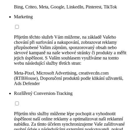
Bing, Criteo, Meta, Google, LinkedIn, Pinterest, TikTok
Marketing
Přijetím těchto služeb Vám můžeme, na základě Vašeho
chování při surfování a nakupování, zobrazovat reklamy
přizpůsobené Vašim zájmům, sponzorovaný obsah nebo
slevové kampaně na naše webové stránky či produkty a měřit
jejich úspěšnost. S Vaším souhlasem využíváme na tomto
webu následující služby třetích stran:
Meta-Pixel, Microsoft Advertising, creativecdn.com
(RTBHouse), Doporučení produktů podle klikání uživatelů,
Ads Defender
Rozšířený Conversion-Tracking
Přijetím této služby můžeme lépe pochopit a vyhodnotit
úspěšnost naší online reklamy a optimalizovat naši reklamní
nabídku. Za tímto účelem synchronizujeme Vaše zašifrované
osobní údaje s následujícími externími poskytovateli, pokud