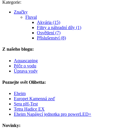
Kategorie:
Značky
Fluval
Akvária (15)
Filtry a náhradní díly (1)
Osvětlení (7)
Příslušenství (8)
Z našeho blogu:
Aquascaping
Péče o vodu
Úprava vody
Poznejte svět Olibetta:
Eheim
Europet Kamenná zeď
Sera pH-Test
Tetra Hadice EX
Eheim Napájecí jednotka pro powerLED+
Novinky: