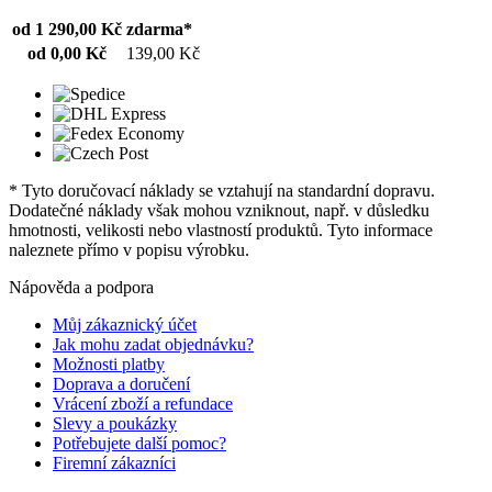
od 1 290,00 Kč
zdarma*
od 0,00 Kč
139,00 Kč
* Tyto doručovací náklady se vztahují na standardní dopravu.
Dodatečné náklady však mohou vzniknout, např. v důsledku
hmotnosti, velikosti nebo vlastností produktů. Tyto informace
naleznete přímo v popisu výrobku.
Nápověda a podpora
Můj zákaznický účet
Jak mohu zadat objednávku?
Možnosti platby
Doprava a doručení
Vrácení zboží a refundace
Slevy a poukázky
Potřebujete další pomoc?
Firemní zákazníci