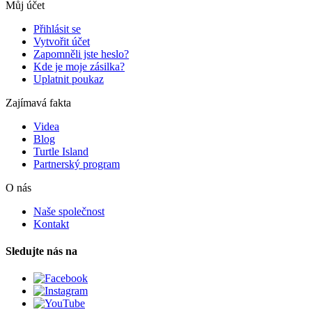
Můj účet
Přihlásit se
Vytvořit účet
Zapomněli jste heslo?
Kde je moje zásilka?
Uplatnit poukaz
Zajímavá fakta
Videa
Blog
Turtle Island
Partnerský program
O nás
Naše společnost
Kontakt
Sledujte nás na