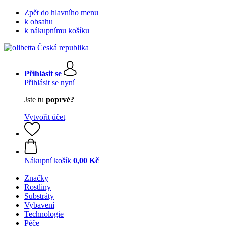
Zpět do hlavního menu
k obsahu
k nákupnímu košíku
Přihlásit se
Přihlásit se nyní
Jste tu
poprvé?
Vytvořit účet
Nákupní košík
0,00 Kč
Značky
Rostliny
Substráty
Vybavení
Technologie
Péče