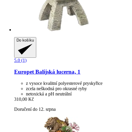
Do košíku
5.0 (1)
Europet
Balijská lucerna, 1
z vysoce kvalitní polyesterové pryskyřice
zcela neškodná pro okrasné ryby
netoxická a pH neutrální
310,00 Kč
Doručení do 12. srpna