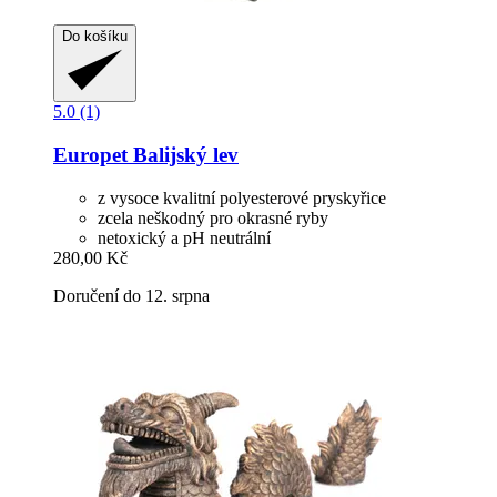
Do košíku
5.0 (1)
Europet
Balijský lev
z vysoce kvalitní polyesterové pryskyřice
zcela neškodný pro okrasné ryby
netoxický a pH neutrální
280,00 Kč
Doručení do 12. srpna