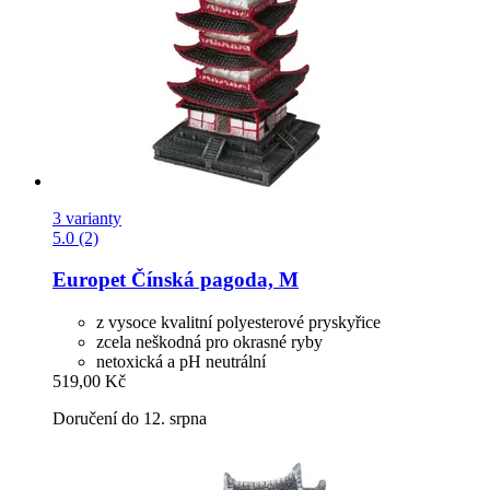
3 varianty
5.0 (2)
Europet
Čínská pagoda, M
z vysoce kvalitní polyesterové pryskyřice
zcela neškodná pro okrasné ryby
netoxická a pH neutrální
519,00 Kč
Doručení do 12. srpna