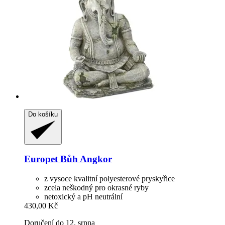
Do košíku
Europet
Bůh Angkor
z vysoce kvalitní polyesterové pryskyřice
zcela neškodný pro okrasné ryby
netoxický a pH neutrální
430,00 Kč
Doručení do 12. srpna