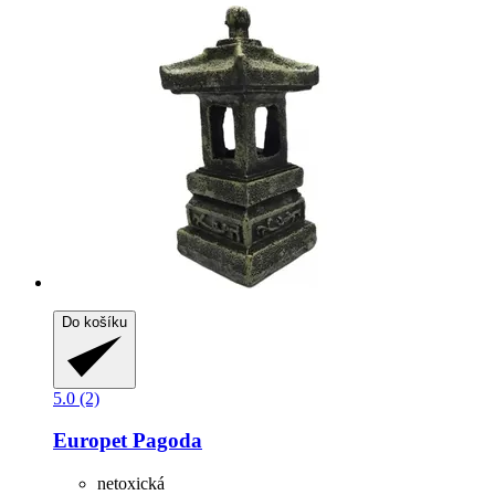
Do košíku
5.0 (2)
Europet
Pagoda
netoxická