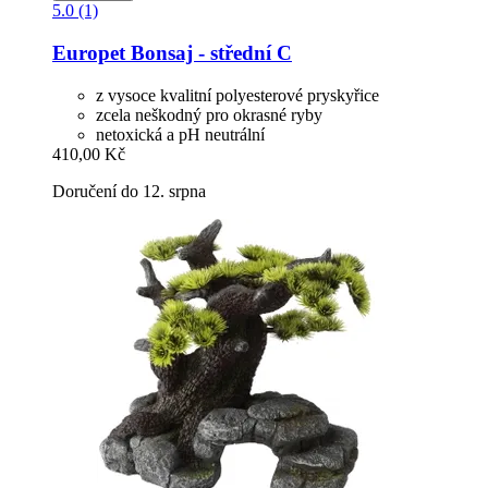
5.0 (1)
Europet
Bonsaj -​ střední C
z vysoce kvalitní polyesterové pryskyřice
zcela neškodný pro okrasné ryby
netoxická a pH neutrální
410,00 Kč
Doručení do 12. srpna