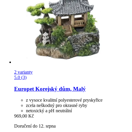
2 varianty
5.0 (3)
Europet
Korejský dům, Malý
z vysoce kvalitní polyesterové pryskyřice
zcela neškodný pro okrasné ryby
netoxický a pH neutrální
969,00 Kč
Doručení do 12. srpna