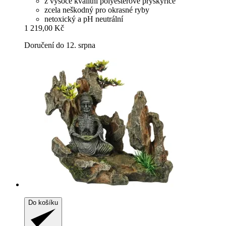
z vysoce kvalitní polyesterové pryskyřice
zcela neškodný pro okrasné ryby
netoxický a pH neutrální
1 219,00 Kč
Doručení do 12. srpna
Do košíku