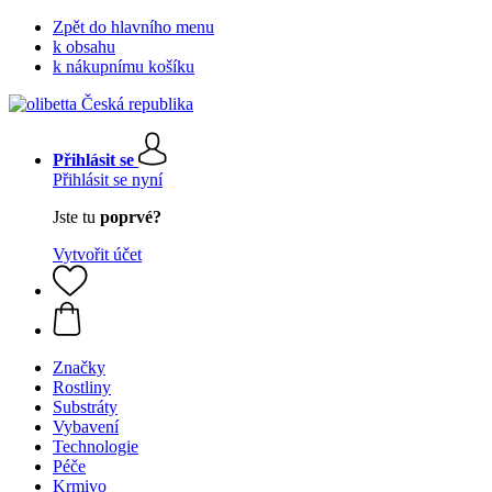
Zpět do hlavního menu
k obsahu
k nákupnímu košíku
Přihlásit se
Přihlásit se nyní
Jste tu
poprvé?
Vytvořit účet
Značky
Rostliny
Substráty
Vybavení
Technologie
Péče
Krmivo