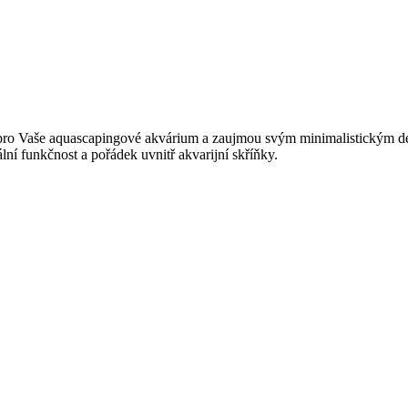
pro Vaše aquascapingové akvárium a zaujmou svým minimalistickým des
ální funkčnost a pořádek uvnitř akvarijní skříňky.