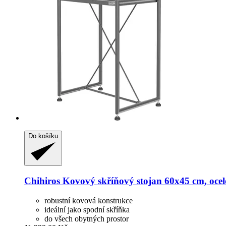
Do košíku
Chihiros
Kovový skříňový stojan 60x45 cm, ocelo
robustní kovová konstrukce
ideální jako spodní skříňka
do všech obytných prostor