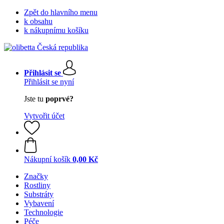
Zpět do hlavního menu
k obsahu
k nákupnímu košíku
Přihlásit se
Přihlásit se nyní
Jste tu
poprvé?
Vytvořit účet
Nákupní košík
0,00 Kč
Značky
Rostliny
Substráty
Vybavení
Technologie
Péče