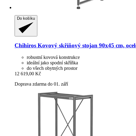
Do košíku
Chihiros
Kovový skříňový stojan 90x45 cm, ocelo
robustní kovová konstrukce
ideální jako spodní skříňka
do všech obytných prostor
12 619,00 Kč
Doprava zdarma do 01. září