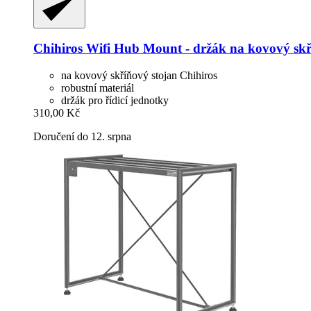
Chihiros
Wifi Hub Mount -​ držák na kovový skř
na kovový skříňový stojan Chihiros
robustní materiál
držák pro řídicí jednotky
310,00 Kč
Doručení do 12. srpna