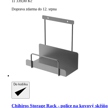
11 339,00 Kč
Doprava zdarma do 12. srpna
Do košíku
Chihiros
Storage Rack -​ police na kovový skříňo