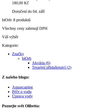
180,00 Kč
Doručení do 04. září
biOrb: 8 produktů
Všechny ceny zahrnují DPH
Váš výběr
Kategorie:
Značky
biOrb
Akvária (6)
Terarijní příslušenství (2)
Z našeho blogu:
Aquascaping
Péče o vodu
Úprava vody
Poznejte svět Olibetta: