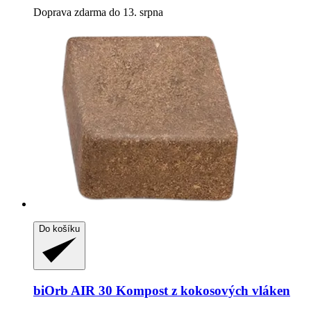
Doprava zdarma do 13. srpna
Do košíku
biOrb
AIR 30 Kompost z kokosových vláken