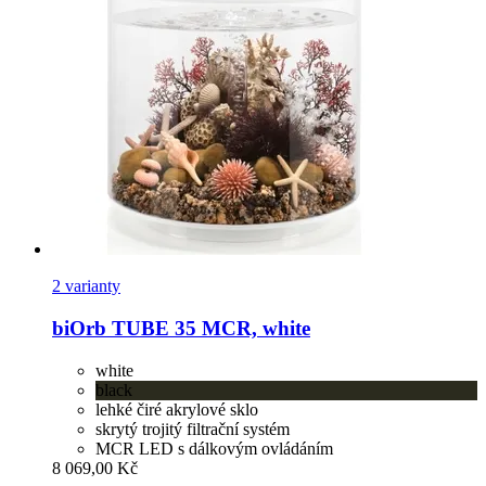
2 varianty
biOrb
TUBE 35 MCR, white
white
black
lehké čiré akrylové sklo
skrytý trojitý filtrační systém
MCR LED s dálkovým ovládáním
8 069,00 Kč