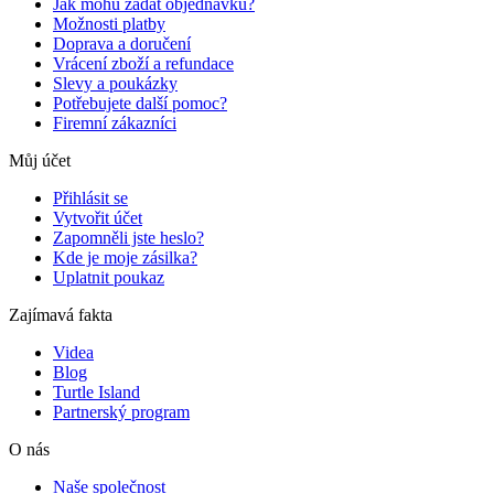
Jak mohu zadat objednávku?
Možnosti platby
Doprava a doručení
Vrácení zboží a refundace
Slevy a poukázky
Potřebujete další pomoc?
Firemní zákazníci
Můj účet
Přihlásit se
Vytvořit účet
Zapomněli jste heslo?
Kde je moje zásilka?
Uplatnit poukaz
Zajímavá fakta
Videa
Blog
Turtle Island
Partnerský program
O nás
Naše společnost