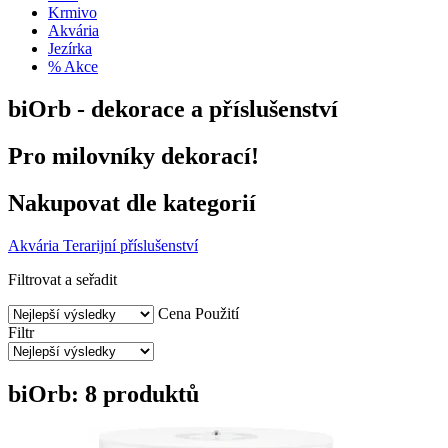
Krmivo
Akvária
Jezírka
% Akce
biOrb - dekorace a příslušenství
Pro milovníky dekorací!
Nakupovat dle kategorií
Akvária
Terarijní příslušenství
Filtrovat a seřadit
Cena
Použití
Filtr
biOrb: 8 produktů