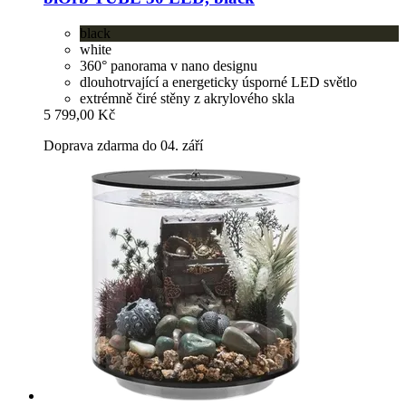
black
white
360° panorama v nano designu
dlouhotrvající a energeticky úsporné LED světlo
extrémně čiré stěny z akrylového skla
5 799,00 Kč
Doprava zdarma do 04. září