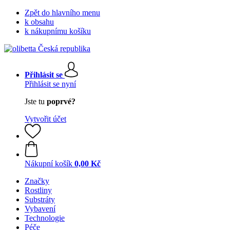
Zpět do hlavního menu
k obsahu
k nákupnímu košíku
Přihlásit se
Přihlásit se nyní
Jste tu
poprvé?
Vytvořit účet
Nákupní košík
0,00 Kč
Značky
Rostliny
Substráty
Vybavení
Technologie
Péče