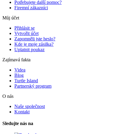
Potřebujete další pomoc?
Firemní zákazníci
Můj účet
Přihlásit se
Vytvořit účet
Zapomněli jste heslo?
Kde je moje zásilka?
Uplatnit poukaz
Zajímavá fakta
Videa
Blog
Turtle Island
Partnerský program
O nás
Naše společnost
Kontakt
Sledujte nás na