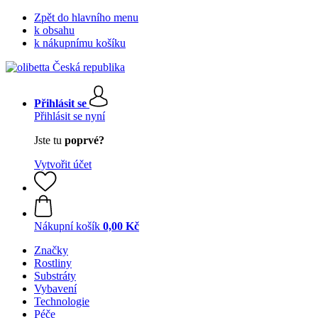
Zpět do hlavního menu
k obsahu
k nákupnímu košíku
Přihlásit se
Přihlásit se nyní
Jste tu
poprvé?
Vytvořit účet
Nákupní košík
0,00 Kč
Značky
Rostliny
Substráty
Vybavení
Technologie
Péče