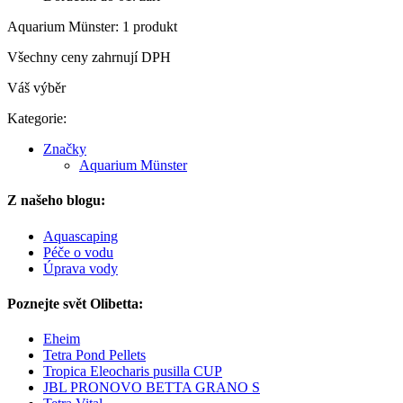
Aquarium Münster: 1 produkt
Všechny ceny zahrnují DPH
Váš výběr
Kategorie:
Značky
Aquarium Münster
Z našeho blogu:
Aquascaping
Péče o vodu
Úprava vody
Poznejte svět Olibetta:
Eheim
Tetra Pond Pellets
Tropica Eleocharis pusilla CUP
JBL PRONOVO BETTA GRANO S