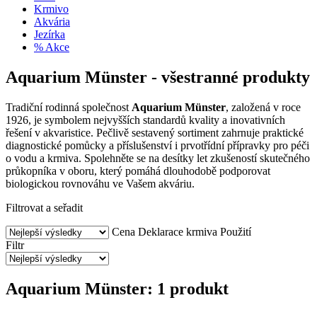
Krmivo
Akvária
Jezírka
% Akce
Aquarium Münster - všestranné produkty
Tradiční rodinná společnost
Aquarium Münster
, založená v roce
1926, je symbolem nejvyšších standardů kvality a inovativních
řešení v akvaristice. Pečlivě sestavený sortiment zahrnuje praktické
diagnostické pomůcky a příslušenství i prvotřídní přípravky pro péči
o vodu a krmiva. Spolehněte se na desítky let zkušeností skutečného
průkopníka v oboru, který pomáhá dlouhodobě podporovat
biologickou rovnováhu ve Vašem akváriu.
Filtrovat a seřadit
Cena
Deklarace krmiva
Použití
Filtr
Aquarium Münster: 1 produkt