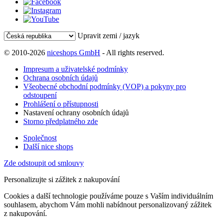
Upravit zemi / jazyk
© 2010-2026
niceshops GmbH
- All rights reserved.
Impresum a uživatelské podmínky
Ochrana osobních údajů
Všeobecné obchodní podmínky (VOP) a pokyny pro
odstoupení
Prohlášení o přístupnosti
Nastavení ochrany osobních údajů
Storno předplatného zde
Společnost
Další nice shops
Zde odstoupit od smlouvy
Personalizujte si zážitek z nakupování
Cookies a další technologie používáme pouze s Vaším individuálním
souhlasem, abychom Vám mohli nabídnout personalizovaný zážitek
z nakupování.