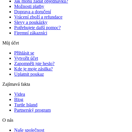
Jak mohu zadat objednávku?
Možnosti platby
Doprava a doručení
Vrácení zboží a refundace
Slevy a poukázky
Potřebujete další pomoc?
Firemní zákazníci
Můj účet
Přihlásit se
Vytvořit účet
Zapomněli jste heslo?
Kde je moje zásilka?
Uplatnit poukaz
Zajímavá fakta
Videa
Blog
Turtle Island
Partnerský program
O nás
Naše společnost