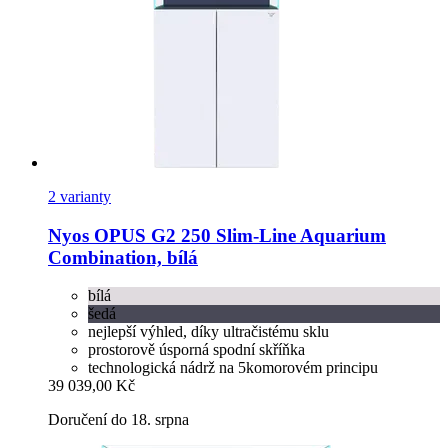
2 varianty
Nyos
OPUS G2 250 Slim-​Line Aquarium
Combination, bílá
bílá
šedá
nejlepší výhled, díky ultračistému sklu
prostorově úsporná spodní skříňka
technologická nádrž na 5komorovém principu
39 039,00 Kč
Doručení do 18. srpna