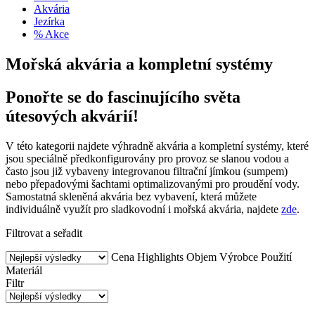
Akvária
Jezírka
% Akce
Mořská akvária a kompletní systémy
Ponořte se do fascinujícího světa
útesových akvárií!
V této kategorii najdete výhradně akvária a kompletní systémy, které
jsou speciálně předkonfigurovány pro provoz se slanou vodou a
často jsou již vybaveny integrovanou filtrační jímkou (sumpem)
nebo přepadovými šachtami optimalizovanými pro proudění vody.
Samostatná skleněná akvária bez vybavení, která můžete
individuálně využít pro sladkovodní i mořská akvária, najdete
zde
.
Filtrovat a seřadit
Cena
Highlights
Objem
Výrobce
Použití
Materiál
Filtr