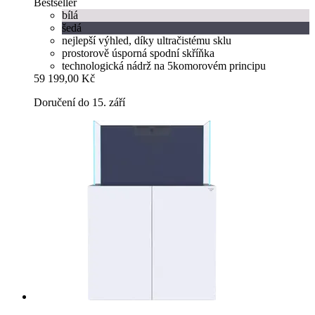
Bestseller
bílá
šedá
nejlepší výhled, díky ultračistému sklu
prostorově úsporná spodní skříňka
technologická nádrž na 5komorovém principu
59 199,00 Kč
Doručení do 15. září