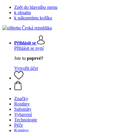
Zpět do hlavního menu
k obsahu
k nákupnímu košíku
Přihlásit se
Přihlásit se nyní
Jste tu
poprvé?
Vytvořit účet
Značky
Rostliny
Substráty
Vybavení
Technologie
Péče
Krmivo