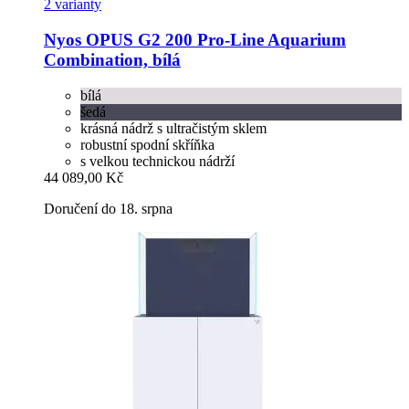
2 varianty
Nyos
OPUS G2 200 Pro-​Line Aquarium
Combination, bílá
bílá
šedá
krásná nádrž s ultračistým sklem
robustní spodní skříňka
s velkou technickou nádrží
44 089,00 Kč
Doručení do 18. srpna