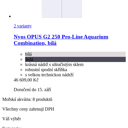
2 varianty
Nyos
OPUS G2 250 Pro-​Line Aquarium
Combination, bílá
bílá
šedá
krásná nádrž s ultračistým sklem
robustní spodní skříňka
s velkou technickou nádrží
46 609,00 Kč
Doručení do 15. září
Mořská akvária: 8 produktů
Všechny ceny zahrnují DPH
Váš výběr