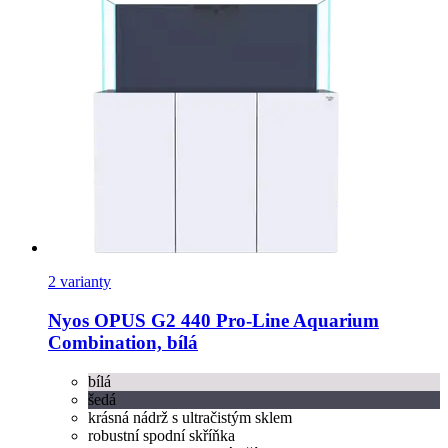
2 varianty
Nyos
OPUS G2 440 Pro-​Line Aquarium
Combination, bílá
bílá
šedá
krásná nádrž s ultračistým sklem
robustní spodní skříňka