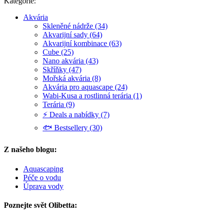
Kategorie:
Akvária
Skleněné nádrže (34)
Akvarijní sady (64)
Akvarijní kombinace (63)
Cube (25)
Nano akvária (43)
Skříňky (47)
Mořská akvária (8)
Akvária pro aquascape (24)
Wabi-Kusa a rostlinná terária (1)
Terária (9)
⚡ Deals a nabídky (7)
🐟 Bestsellery (30)
Z našeho blogu:
Aquascaping
Péče o vodu
Úprava vody
Poznejte svět Olibetta: