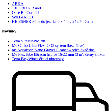
ARKA
JBL PROAIR a60
Oase BioCore 1 l
Söll GH-Plus
HEISSNER Fólie do jezírka 6 x 4 m / 24 m² - černá
Novinky:
Tetra VitaMinPro 3in1
Me Carbo Ultra Flex, CO2 systém (bez láhve)
me Aquaristic Nano Gravel Cleaner – odkalovač dna
Me FlexTube filtrační hadice 16/22 mm (3 m), černý silikon
Tetra EasyWipes čisticí ubrousky