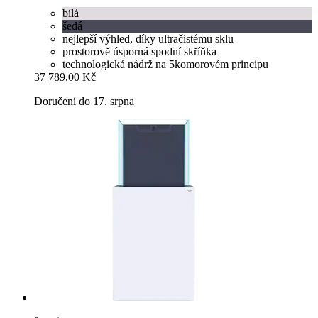
bílá
šedá
nejlepší výhled, díky ultračistému sklu
prostorově úsporná spodní skříňka
technologická nádrž na 5komorovém principu
37 789,00 Kč
Doručení do 17. srpna