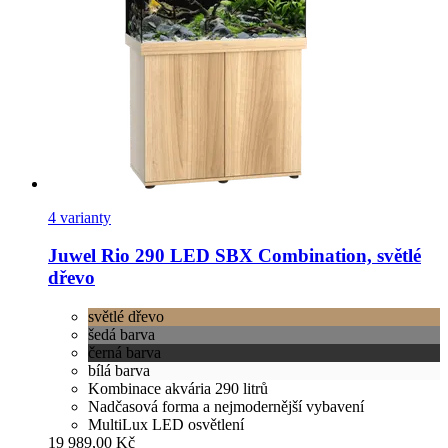
4 varianty
Juwel
Rio 290 LED SBX Combination, světlé
dřevo
světlé dřevo
šedá barva
černá barva
bílá barva
Kombinace akvária 290 litrů
Nadčasová forma a nejmodernější vybavení
MultiLux LED osvětlení
19 989,00 Kč