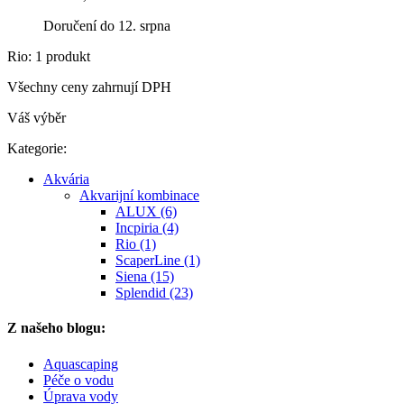
Doručení do 12. srpna
Rio: 1 produkt
Všechny ceny zahrnují DPH
Váš výběr
Kategorie:
Akvária
Akvarijní kombinace
ALUX (6)
Incpiria (4)
Rio (1)
ScaperLine (1)
Siena (15)
Splendid (23)
Z našeho blogu:
Aquascaping
Péče o vodu
Úprava vody