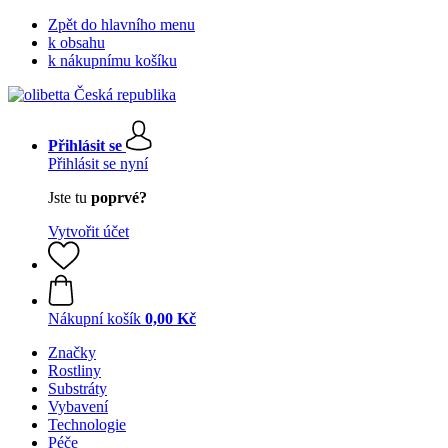
Zpět do hlavního menu
k obsahu
k nákupnímu košíku
Přihlásit se
Přihlásit se nyní
Jste tu
poprvé?
Vytvořit účet
Nákupní košík
0,00 Kč
Značky
Rostliny
Substráty
Vybavení
Technologie
Péče