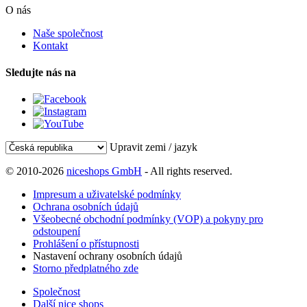
O nás
Naše společnost
Kontakt
Sledujte nás na
Upravit zemi / jazyk
© 2010-2026
niceshops GmbH
- All rights reserved.
Impresum a uživatelské podmínky
Ochrana osobních údajů
Všeobecné obchodní podmínky (VOP) a pokyny pro
odstoupení
Prohlášení o přístupnosti
Nastavení ochrany osobních údajů
Storno předplatného zde
Společnost
Další nice shops