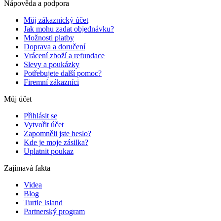
Nápověda a podpora
Můj zákaznický účet
Jak mohu zadat objednávku?
Možnosti platby
Doprava a doručení
Vrácení zboží a refundace
Slevy a poukázky
Potřebujete další pomoc?
Firemní zákazníci
Můj účet
Přihlásit se
Vytvořit účet
Zapomněli jste heslo?
Kde je moje zásilka?
Uplatnit poukaz
Zajímavá fakta
Videa
Blog
Turtle Island
Partnerský program