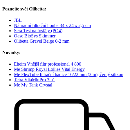
Poznejte svět Olibetta:
JBL
Náhradní filtrační houba 34 x 24 x 2,5 cm
Sera Test na fosfáty (PO4)
Oase BioSys Skimmer +
Olibetta Gravel Beige 0-2 mm
Novinky:
Eheim Vnější filtr professional 4 800
Me Shrimp Royal Lollies Vital Energy
Me FlexTube filtrační hadice 16/22 mm (3 m), černý silikon
Tetra VitaMinPro 3in1
Me My Tank Crystal