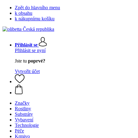
Zpět do hlavního menu
k obsahu
k nákupnímu košíku
Přihlásit se
Přihlásit se nyní
Jste tu
poprvé?
Vytvořit účet
Značky
Rostliny
Substráty
Vybavení
Technologie
Péče
Krmivo