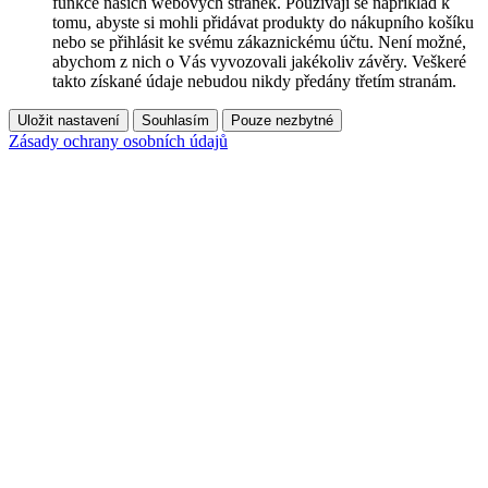
funkce našich webových stránek. Používají se například k
tomu, abyste si mohli přidávat produkty do nákupního košíku
nebo se přihlásit ke svému zákaznickému účtu. Není možné,
abychom z nich o Vás vyvozovali jakékoliv závěry. Veškeré
takto získané údaje nebudou nikdy předány třetím stranám.
Uložit nastavení
Souhlasím
Pouze nezbytné
Zásady ochrany osobních údajů