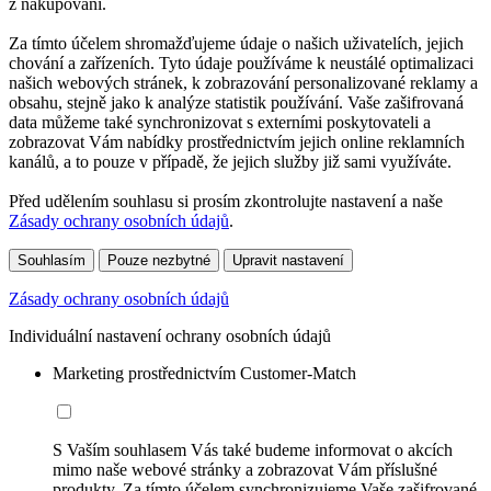
z nakupování.
Za tímto účelem shromažďujeme údaje o našich uživatelích, jejich
chování a zařízeních. Tyto údaje používáme k neustálé optimalizaci
našich webových stránek, k zobrazování personalizované reklamy a
obsahu, stejně jako k analýze statistik používání. Vaše zašifrovaná
data můžeme také synchronizovat s externími poskytovateli a
zobrazovat Vám nabídky prostřednictvím jejich online reklamních
kanálů, a to pouze v případě, že jejich služby již sami využíváte.
Před udělením souhlasu si prosím zkontrolujte nastavení a naše
Zásady ochrany osobních údajů
.
Souhlasím
Pouze nezbytné
Upravit nastavení
Zásady ochrany osobních údajů
Individuální nastavení ochrany osobních údajů
Marketing prostřednictvím Customer-Match
S Vaším souhlasem Vás také budeme informovat o akcích
mimo naše webové stránky a zobrazovat Vám příslušné
produkty. Za tímto účelem synchronizujeme Vaše zašifrované