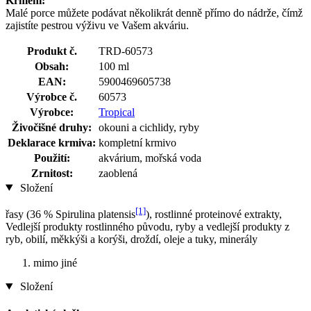
Krmení:
Malé porce můžete podávat několikrát denně přímo do nádrže, čímž
zajistíte pestrou výživu ve Vašem akváriu.
Produkt č.
TRD-60573
Obsah:
100 ml
EAN:
5900469605738
Výrobce č.
60573
Výrobce:
Tropical
Živočišné druhy:
okouni a cichlidy, ryby
Deklarace krmiva:
kompletní krmivo
Použití:
akvárium, mořská voda
Zrnitost:
zaoblená
Složení
[1]
řasy (36 % Spirulina platensis
), rostlinné proteinové extrakty,
Vedlejší produkty rostlinného původu, ryby a vedlejší produkty z
ryb, obilí, měkkýši a korýši, droždí, oleje a tuky, minerály
mimo jiné
Složení