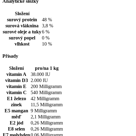
Analytické složky
Složení
surový protein
48 %
surová vláknina
3,8 %
surové oleje a tuky
6 %
surový popel
0 %
vlhkost
10 %
Přísady
Složení
pro/na 1 kg
vitamín A
38.000 IU
vitamín D3
2.000 IU
vitamín E
200 Milligramm
vitamín C
540 Milligramm
E1 železo
42 Milligramm
zinek
11,5 Milligramm
E5 mangan
9 Milligramm
měď
2,1 Milligramm
E2 jód
0,26 Milligramm
E8 selen
0,26 Milligramm
E7 molybden
0,06 Milligramm