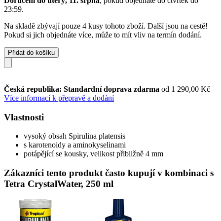
Doručení do úterý, 11. srpna
, pokud objednáte do
čtvrtek do
23:59
.
Na skladě zbývají pouze 4 kusy tohoto zboží. Další jsou na cestě!
Pokud si jich objednáte více, může to mít vliv na termín dodání.
Přidat do košíku
Česká republika: Standardní doprava zdarma
od 1 290,00 Kč
Více informací k přepravě a dodání
Vlastnosti
vysoký obsah Spirulina platensis
s karotenoidy a aminokyselinami
potápějící se kousky, velikost přibližně 4 mm
Zákazníci tento produkt často kupují v kombinaci s
Tetra CrystalWater, 250 ml