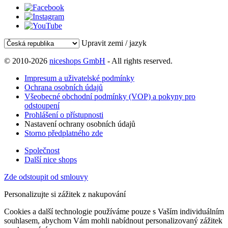
Upravit zemi / jazyk
© 2010-2026
niceshops GmbH
- All rights reserved.
Impresum a uživatelské podmínky
Ochrana osobních údajů
Všeobecné obchodní podmínky (VOP) a pokyny pro
odstoupení
Prohlášení o přístupnosti
Nastavení ochrany osobních údajů
Storno předplatného zde
Společnost
Další nice shops
Zde odstoupit od smlouvy
Personalizujte si zážitek z nakupování
Cookies a další technologie používáme pouze s Vaším individuálním
souhlasem, abychom Vám mohli nabídnout personalizovaný zážitek