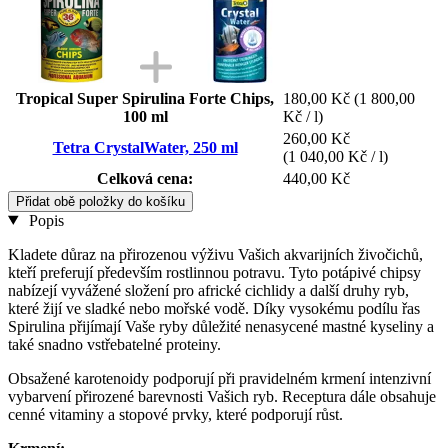
Tropical Super Spirulina Forte Chips,
180,00 Kč
(1 800,00
100 ml
Kč / l)
260,00 Kč
Tetra CrystalWater, 250 ml
(1 040,00 Kč / l)
Celková cena:
440,00 Kč
Přidat obě položky do košíku
Popis
Kladete důraz na přirozenou výživu Vašich akvarijních živočichů,
kteří preferují především rostlinnou potravu. Tyto potápivé chipsy
nabízejí vyvážené složení pro africké cichlidy a další druhy ryb,
které žijí ve sladké nebo mořské vodě. Díky vysokému podílu řas
Spirulina přijímají Vaše ryby důležité nenasycené mastné kyseliny a
také snadno vstřebatelné proteiny.
Obsažené karotenoidy podporují při pravidelném krmení intenzivní
vybarvení přirozené barevnosti Vašich ryb. Receptura dále obsahuje
cenné vitaminy a stopové prvky, které podporují růst.