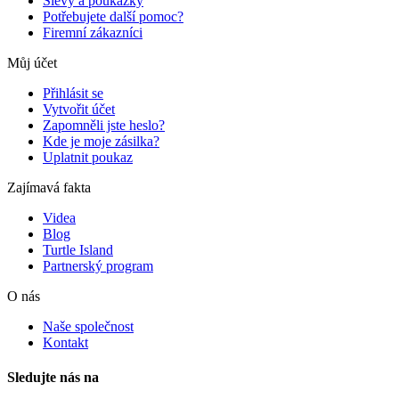
Slevy a poukázky
Potřebujete další pomoc?
Firemní zákazníci
Můj účet
Přihlásit se
Vytvořit účet
Zapomněli jste heslo?
Kde je moje zásilka?
Uplatnit poukaz
Zajímavá fakta
Videa
Blog
Turtle Island
Partnerský program
O nás
Naše společnost
Kontakt
Sledujte nás na