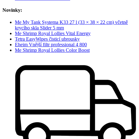
Novinky:
Me My Tank Systema K33 27 l (33 × 38 × 22 cm) včetně
krycího skla Slider 5 mm
Me Shrimp Royal Lollies Vital Energy
Tetra EasyWipes čisticí ubrousky
Eheim Vnější filtr professional 4 800
Me Shrimp Royal Lollies Color Boost