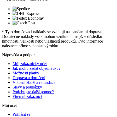
* Tyto doručovací náklady se vztahují na standardní dopravu.
Dodatečné náklady však mohou vzniknout, např. v důsledku
hmotnosti, velikosti nebo vlastností produktů. Tyto informace
naleznete přímo v popisu výrobku.
Nápověda a podpora
Můj zákaznický účet
Jak mohu zadat objednávku?
Možnosti platby
Doprava a doručení
Vrácení zboží a refundace
Slevy a poukázky
Potřebujete další pomoc?
Firemní zákazníci
Můj účet
Přihlásit se