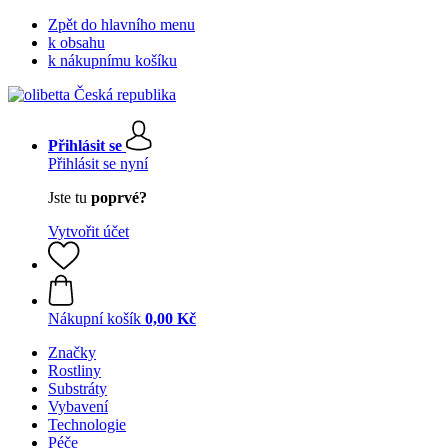
Zpět do hlavního menu
k obsahu
k nákupnímu košíku
Přihlásit se
Přihlásit se nyní
Jste tu
poprvé?
Vytvořit účet
Nákupní košík
0,00 Kč
Značky
Rostliny
Substráty
Vybavení
Technologie
Péče