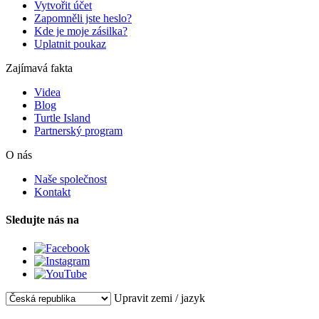
Vytvořit účet
Zapomněli jste heslo?
Kde je moje zásilka?
Uplatnit poukaz
Zajímavá fakta
Videa
Blog
Turtle Island
Partnerský program
O nás
Naše společnost
Kontakt
Sledujte nás na
Upravit zemi / jazyk