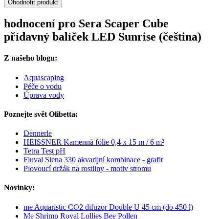
Ohodnotit produkt
hodnocení pro Sera Scaper Cube
přídavný balíček LED Sunrise (čeština)
Z našeho blogu:
Aquascaping
Péče o vodu
Úprava vody
Poznejte svět Olibetta:
Dennerle
HEISSNER Kamenná fólie 0,4 x 15 m / 6 m²
Tetra Test pH
Fluval Siena 330 akvarijní kombinace - grafit
Plovoucí držák na rostliny - motiv stromu
Novinky:
me Aquaristic CO2 difuzor Double U 45 cm (do 450 l)
Me Shrimp Royal Lollies Bee Pollen