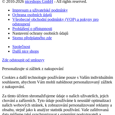
© 2010-2026
niceshops GmbH
- All rights reserved.
Impresum a uživatelské podmínky
Ochrana osobních údajů
Všeobecné obchodní podmínky (VOP) a pokyny pro
odstoupení
Prohlášení o přístupnosti
Nastavení ochrany osobních údajů
Storno předplatného zde
Společnost
Další nice shops
Zde odstoupit od smlouvy
Personalizujte si zážitek z nakupování
Cookies a další technologie používáme pouze s Vaším individuálním
souhlasem, abychom Vám mohli nabídnout personalizovaný zážitek
z nakupování.
Za tímto účelem shromažďujeme údaje o našich uživatelích, jejich
chování a zařízeních. Tyto údaje používáme k neustálé optimalizaci
našich webových stránek, k zobrazování personalizované reklamy a
obsahu, stejně jako k analýze statistik používání. Vaše zašifrovaná
data můžeme také synchronizovat s externími poskytovateli a