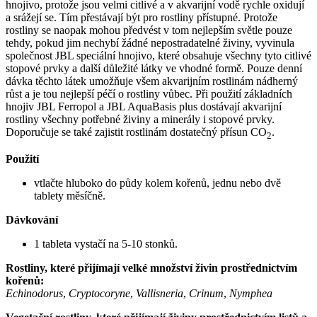
hnojivo, protože jsou velmi citlivé a v akvarijní vodě rychle oxidují
a srážejí se. Tím přestávají být pro rostliny přístupné. Protože
rostliny se naopak mohou předvést v tom nejlepším světle pouze
tehdy, pokud jim nechybí žádné nepostradatelné živiny, vyvinula
společnost JBL speciální hnojivo, které obsahuje všechny tyto citlivé
stopové prvky a další důležité látky ve vhodné formě. Pouze denní
dávka těchto látek umožňuje všem akvarijním rostlinám nádherný
růst a je tou nejlepší péčí o rostliny vůbec. Při použití základních
hnojiv JBL Ferropol a JBL AquaBasis plus dostávají akvarijní
rostliny všechny potřebné živiny a minerály i stopové prvky.
Doporučuje se také zajistit rostlinám dostatečný přísun CO
.
2
Použití
vtlačte hluboko do půdy kolem kořenů, jednu nebo dvě
tablety měsíčně.
Dávkování
1 tableta vystačí na 5-10 stonků.
Rostliny, které přijímají velké množství živin prostřednictvím
kořenů:
Echinodorus
,
Cryptocoryne
,
Vallisneria
,
Crinum
,
Nymphea