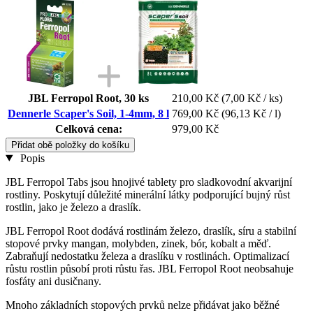
JBL Ferropol Root, 30 ks
210,00 Kč
(7,00 Kč / ks)
Dennerle Scaper's Soil, 1-4mm, 8 l
769,00 Kč
(96,13 Kč / l)
Celková cena:
979,00 Kč
Přidat obě položky do košíku
Popis
JBL Ferropol Tabs jsou hnojivé tablety pro sladkovodní akvarijní
rostliny. Poskytují důležité minerální látky podporující bujný růst
rostlin, jako je železo a draslík.
JBL Ferropol Root dodává rostlinám železo, draslík, síru a stabilní
stopové prvky mangan, molybden, zinek, bór, kobalt a měď.
Zabraňují nedostatku železa a draslíku v rostlinách. Optimalizací
růstu rostlin působí proti růstu řas. JBL Ferropol Root neobsahuje
fosfáty ani dusičnany.
Mnoho základních stopových prvků nelze přidávat jako běžné