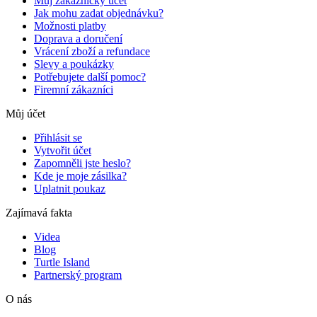
Můj zákaznický účet
Jak mohu zadat objednávku?
Možnosti platby
Doprava a doručení
Vrácení zboží a refundace
Slevy a poukázky
Potřebujete další pomoc?
Firemní zákazníci
Můj účet
Přihlásit se
Vytvořit účet
Zapomněli jste heslo?
Kde je moje zásilka?
Uplatnit poukaz
Zajímavá fakta
Videa
Blog
Turtle Island
Partnerský program
O nás