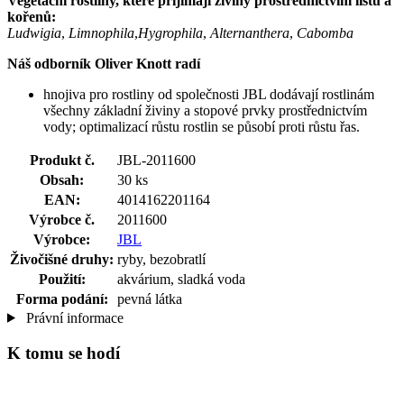
Vegetační rostliny, které přijímají živiny prostřednictvím listů a
kořenů:
Ludwigia
,
Limnophila
,
Hygrophila
,
Alternanthera
,
Cabomba
Náš odborník Oliver Knott radí
hnojiva pro rostliny od společnosti JBL dodávají rostlinám
všechny základní živiny a stopové prvky prostřednictvím
vody; optimalizací růstu rostlin se působí proti růstu řas.
Produkt č.
JBL-2011600
Obsah:
30 ks
EAN:
4014162201164
Výrobce č.
2011600
Výrobce:
JBL
Živočišné druhy:
ryby, bezobratlí
Použití:
akvárium, sladká voda
Forma podání:
pevná látka
Právní informace
K tomu se hodí