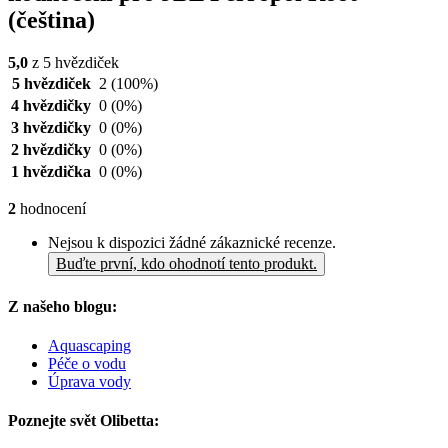
(čeština)
5,0
z 5 hvězdiček
5 hvězdiček
2
(100%)
4 hvězdičky
0
(0%)
3 hvězdičky
0
(0%)
2 hvězdičky
0
(0%)
1 hvězdička
0
(0%)
2
hodnocení
Nejsou k dispozici žádné zákaznické recenze.
Buďte první, kdo ohodnotí tento produkt.
Z našeho blogu:
Aquascaping
Péče o vodu
Úprava vody
Poznejte svět Olibetta: