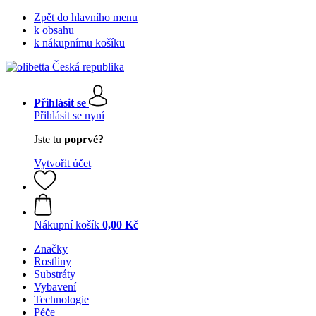
Zpět do hlavního menu
k obsahu
k nákupnímu košíku
Přihlásit se
Přihlásit se nyní
Jste tu
poprvé?
Vytvořit účet
Nákupní košík
0,00 Kč
Značky
Rostliny
Substráty
Vybavení
Technologie
Péče