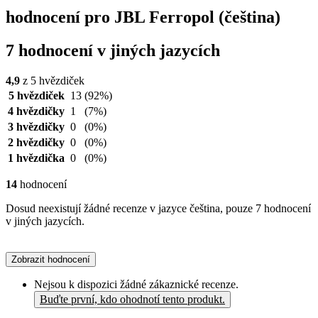
hodnocení pro JBL Ferropol (čeština)
7 hodnocení v jiných jazycích
4,9
z 5 hvězdiček
5 hvězdiček
13
(92%)
4 hvězdičky
1
(7%)
3 hvězdičky
0
(0%)
2 hvězdičky
0
(0%)
1 hvězdička
0
(0%)
14
hodnocení
Dosud neexistují žádné recenze v jazyce čeština, pouze 7 hodnocení
v jiných jazycích.
Zobrazit hodnocení
Nejsou k dispozici žádné zákaznické recenze.
Buďte první, kdo ohodnotí tento produkt.