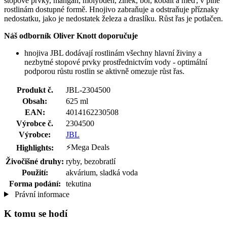
stopové prvky, mangan, molybden, zinek, bór, kobalt a měď, v plně
rostlinám dostupné formě. Hnojivo zabraňuje a odstraňuje příznaky
nedostatku, jako je nedostatek železa a draslíku. Růst řas je potlačen.
Náš odborník Oliver Knott doporučuje
hnojiva JBL dodávají rostlinám všechny hlavní živiny a
nezbytné stopové prvky prostřednictvím vody - optimální
podporou růstu rostlin se aktivně omezuje růst řas.
Produkt č.
JBL-2304500
Obsah:
625 ml
EAN:
4014162230508
Výrobce č.
2304500
Výrobce:
JBL
⚡Mega Deals
Highlights:
Živočišné druhy:
ryby, bezobratlí
Použití:
akvárium, sladká voda
Forma podání:
tekutina
Právní informace
K tomu se hodí