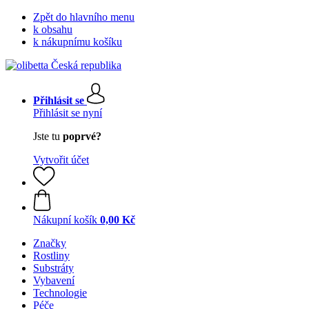
Zpět do hlavního menu
k obsahu
k nákupnímu košíku
Přihlásit se
Přihlásit se nyní
Jste tu
poprvé?
Vytvořit účet
Nákupní košík
0,00 Kč
Značky
Rostliny
Substráty
Vybavení
Technologie
Péče