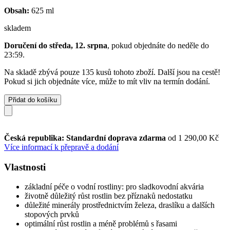
Obsah:
625 ml
skladem
Doručení do středa, 12. srpna
, pokud objednáte do
neděle do
23:59
.
Na skladě zbývá pouze 135 kusů tohoto zboží. Další jsou na cestě!
Pokud si jich objednáte více, může to mít vliv na termín dodání.
Přidat do košíku
Česká republika: Standardní doprava zdarma
od 1 290,00 Kč
Více informací k přepravě a dodání
Vlastnosti
základní péče o vodní rostliny: pro sladkovodní akvária
životně důležitý růst rostlin bez příznaků nedostatku
důležité minerály prostřednictvím železa, draslíku a dalších
stopových prvků
optimální růst rostlin a méně problémů s řasami