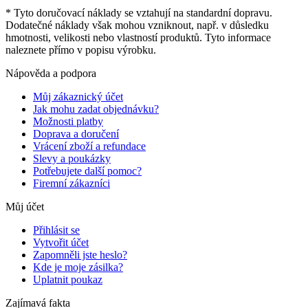
* Tyto doručovací náklady se vztahují na standardní dopravu.
Dodatečné náklady však mohou vzniknout, např. v důsledku
hmotnosti, velikosti nebo vlastností produktů. Tyto informace
naleznete přímo v popisu výrobku.
Nápověda a podpora
Můj zákaznický účet
Jak mohu zadat objednávku?
Možnosti platby
Doprava a doručení
Vrácení zboží a refundace
Slevy a poukázky
Potřebujete další pomoc?
Firemní zákazníci
Můj účet
Přihlásit se
Vytvořit účet
Zapomněli jste heslo?
Kde je moje zásilka?
Uplatnit poukaz
Zajímavá fakta