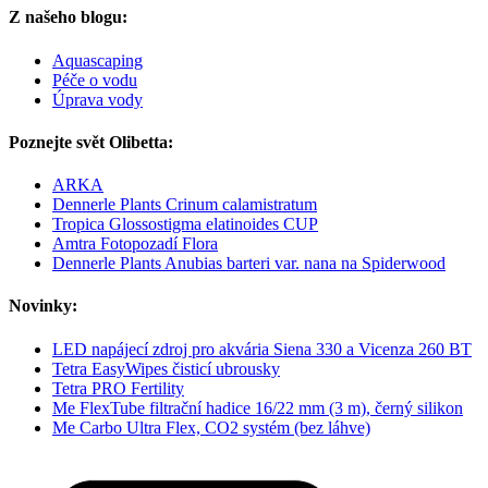
Z našeho blogu:
Aquascaping
Péče o vodu
Úprava vody
Poznejte svět Olibetta:
ARKA
Dennerle Plants Crinum calamistratum
Tropica Glossostigma elatinoides CUP
Amtra Fotopozadí Flora
Dennerle Plants Anubias barteri var. nana na Spiderwood
Novinky:
LED napájecí zdroj pro akvária Siena 330 a Vicenza 260 BT
Tetra EasyWipes čisticí ubrousky
Tetra PRO Fertility
Me FlexTube filtrační hadice 16/22 mm (3 m), černý silikon
Me Carbo Ultra Flex, CO2 systém (bez láhve)