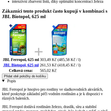
intenzivní zbarvení listů, díky optimální koncentraci železa
Zákazníci tento produkt často kupují v kombinaci s
JBL Biotopol, 625 ml
JBL Ferropol, 625 ml
303,49 Kč
(485,58 Kč / l)
JBL Biotopol, 625 ml
261,53 Kč
(418,45 Kč / l)
Celková cena:
565,02 Kč
Přidat obě položky do košíku
Popis
JBL Ferropol je hnojivo pro rostliny ve sladkovodních akváriích,
které poskytuje základní péči vodním rostlinám a je k dispozici v
různých baleních.
JBL Ferropol dodává rostlinám železo, draslík, síru a stabilní