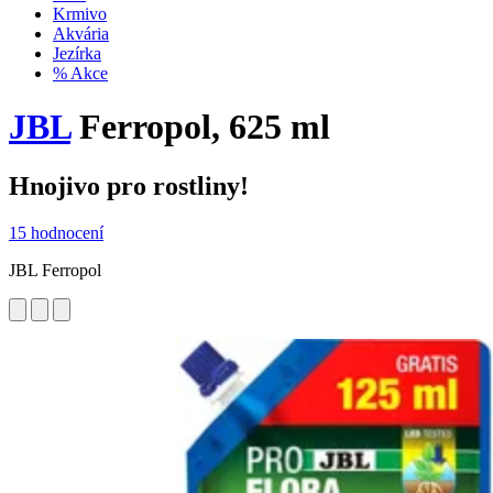
Krmivo
Akvária
Jezírka
% Akce
JBL
Ferropol, 625 ml
Hnojivo pro rostliny!
15 hodnocení
JBL Ferropol