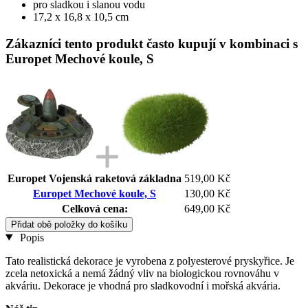
pro sladkou i slanou vodu
17,2 x 16,8 x 10,5 cm
Zákazníci tento produkt často kupují v kombinaci s
Europet Mechové koule, S
Europet Vojenská raketová základna
519,00 Kč
Europet Mechové koule, S
130,00 Kč
Celková cena:
649,00 Kč
Přidat obě položky do košíku
Popis
Tato realistická dekorace je vyrobena z polyesterové pryskyřice. Je
zcela netoxická a nemá žádný vliv na biologickou rovnováhu v
akváriu. Dekorace je vhodná pro sladkovodní i mořská akvária.