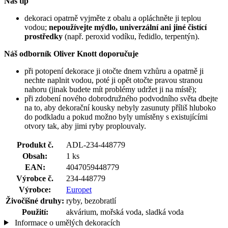
Náš tip
dekoraci opatrně vyjměte z obalu a opláchněte ji teplou
vodou;
nepoužívejte mýdlo, univerzální ani jiné čistící
prostředky
(např. peroxid vodíku, ředidlo, terpentýn).
Náš odborník Oliver Knott doporučuje
při potopení dekorace ji otočte dnem vzhůru a opatrně ji
nechte naplnit vodou, poté ji opět otočte pravou stranou
nahoru (jinak budete mít problémy udržet ji na místě);
při zdobení nového dobrodružného podvodního světa dbejte
na to, aby dekorační kousky nebyly zasunuty příliš hluboko
do podkladu a pokud možno byly umístěny s existujícími
otvory tak, aby jimi ryby proplouvaly.
Produkt č.
ADL-234-448779
Obsah:
1 ks
EAN:
4047059448779
Výrobce č.
234-448779
Výrobce:
Europet
Živočišné druhy:
ryby, bezobratlí
Použití:
akvárium, mořská voda, sladká voda
Informace o umělých dekoracích