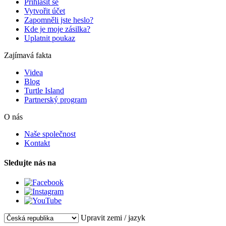
Přihlásit se
Vytvořit účet
Zapomněli jste heslo?
Kde je moje zásilka?
Uplatnit poukaz
Zajímavá fakta
Videa
Blog
Turtle Island
Partnerský program
O nás
Naše společnost
Kontakt
Sledujte nás na
Upravit zemi / jazyk