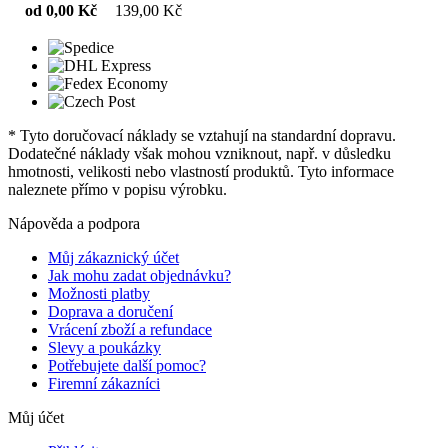
od 0,00 Kč
139,00 Kč
* Tyto doručovací náklady se vztahují na standardní dopravu.
Dodatečné náklady však mohou vzniknout, např. v důsledku
hmotnosti, velikosti nebo vlastností produktů. Tyto informace
naleznete přímo v popisu výrobku.
Nápověda a podpora
Můj zákaznický účet
Jak mohu zadat objednávku?
Možnosti platby
Doprava a doručení
Vrácení zboží a refundace
Slevy a poukázky
Potřebujete další pomoc?
Firemní zákazníci
Můj účet