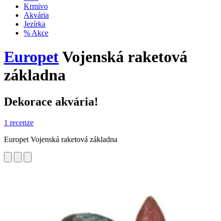
Krmivo
Akvária
Jezírka
% Akce
Europet
Vojenská raketová
základna
Dekorace akvária!
1 recenze
Europet Vojenská raketová základna