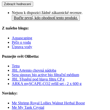
Zobrazit hodnocení
Nejsou k dispozici žádné zákaznické recenze.
Buďte první, kdo ohodnotí tento produkt.
Z našeho blogu:
Aquascaping
Péče o vodu
Úprava vody
Poznejte svět Olibetta:
Tetra
JBL Artemio chovná nádoba
Sera siporax bio active bio filtrační médium
JBL Těsnění pod hlavu filtru CP e
ARKA mySCAPE-CO2 refill set - 2 x 600 g
Novinky:
Me Shrimp Royal Lollies Walnut Herbal Boost
Me My Tank Crystal