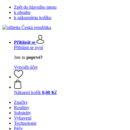
Zpět do hlavního menu
k obsahu
k nákupnímu košíku
Přihlásit se
Přihlásit se nyní
Jste tu
poprvé?
Vytvořit účet
Nákupní košík
0,00 Kč
Značky
Rostliny
Substráty
Vybavení
Technologie
Péče