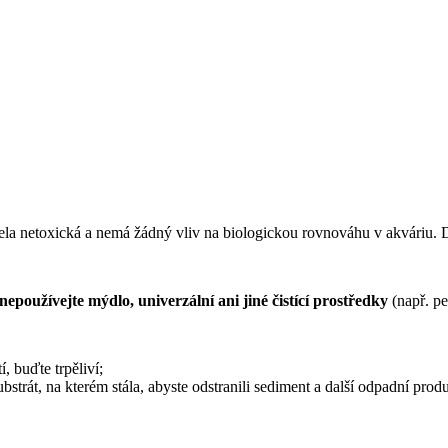
zcela netoxická a nemá žádný vliv na biologickou rovnováhu v akváriu.
nepoužívejte mýdlo, univerzální ani jiné čistící prostředky
(např. pe
, buďte trpěliví;
bstrát, na kterém stála, abyste odstranili sediment a další odpadní produ