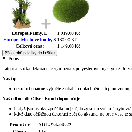
Europet Palmy, L
1 019,00 Kč
Europet Mechové koule, S
130,00 Kč
Celková cena:
1 149,00 Kč
Přidat obě položky do košíku
Popis
Tato realistická dekorace je vyrobena z polyesterové pryskyřice. Je 
Náš tip
dekoraci opatrně vyjměte z obalu a opláchněte ji teplou vodou;
Náš odborník Oliver Knott doporučuje
i když jsou rybky zpočátku nejisté, brzy se do svého úkrytu vrátí
když dáte očištěnou dekoraci zpět do akvária, nejprve vysajte su
Produkt č.
ADL-234-448809
Obsah:
1 ks