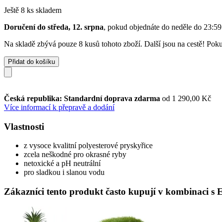
Ještě 8 ks skladem
Doručení do středa, 12. srpna
, pokud objednáte do
neděle do 23:59
Na skladě zbývá pouze 8 kusů tohoto zboží. Další jsou na cestě! Pokud
Přidat do košíku
Česká republika: Standardní doprava zdarma
od 1 290,00 Kč
Více informací k přepravě a dodání
Vlastnosti
z vysoce kvalitní polyesterové pryskyřice
zcela neškodné pro okrasné ryby
netoxické a pH neutrální
pro sladkou i slanou vodu
Zákazníci tento produkt často kupují v kombinaci s 