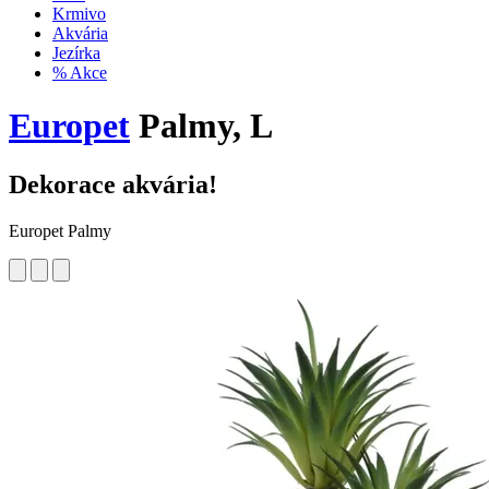
Krmivo
Akvária
Jezírka
% Akce
Europet
Palmy, L
Dekorace akvária!
Europet Palmy