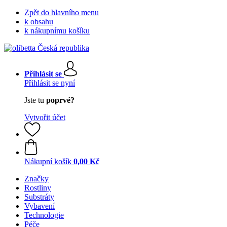
Zpět do hlavního menu
k obsahu
k nákupnímu košíku
Přihlásit se
Přihlásit se nyní
Jste tu
poprvé?
Vytvořit účet
Nákupní košík
0,00 Kč
Značky
Rostliny
Substráty
Vybavení
Technologie
Péče