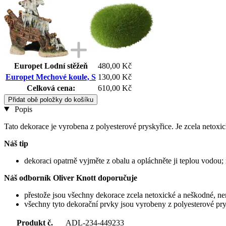
Europet Lodní stěžeň
480,00 Kč
Europet Mechové koule, S
130,00 Kč
Celková cena:
610,00 Kč
Přidat obě položky do košíku
Popis
Tato dekorace je vyrobena z polyesterové pryskyřice. Je zcela netox
Náš tip
dekoraci opatrně vyjměte z obalu a opláchněte ji teplou vodou;
Náš odborník Oliver Knott doporučuje
přestože jsou všechny dekorace zcela netoxické a neškodné, nem
všechny tyto dekorační prvky jsou vyrobeny z polyesterové pry
Produkt č.
ADL-234-449233