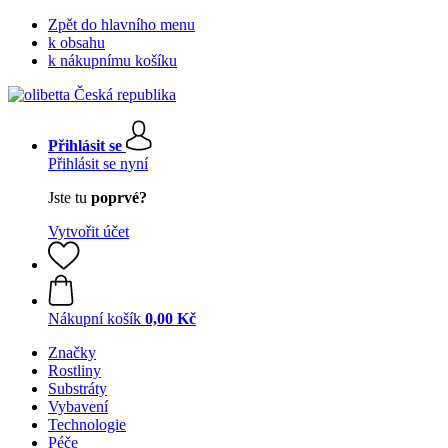
Zpět do hlavního menu
k obsahu
k nákupnímu košíku
Přihlásit se
Přihlásit se nyní
Jste tu
poprvé?
Vytvořit účet
Nákupní košík
0,00 Kč
Značky
Rostliny
Substráty
Vybavení
Technologie
Péče