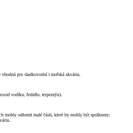
e vhodná pro sladkovodní i mořská akvária.
roxid vodíku, ředidlo, terpentýn).
ch mohly odlomit malé části, které by mohly být spolknuty;
váriu.