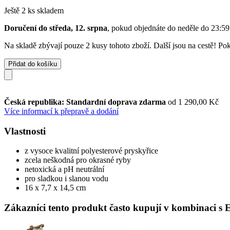
Ještě 2 ks skladem
Doručení do středa, 12. srpna
, pokud objednáte do
neděle do 23:59
Na skladě zbývají pouze 2 kusy tohoto zboží. Další jsou na cestě! Pok
Přidat do košíku
Česká republika: Standardní doprava zdarma
od 1 290,00 Kč
Více informací k přepravě a dodání
Vlastnosti
z vysoce kvalitní polyesterové pryskyřice
zcela neškodná pro okrasné ryby
netoxická a pH neutrální
pro sladkou i slanou vodu
16 x 7,7 x 14,5 cm
Zákazníci tento produkt často kupují v kombinaci s 