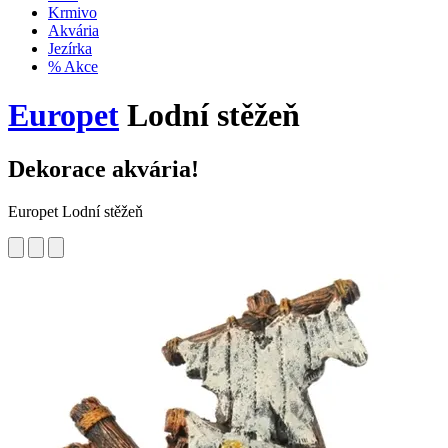
Krmivo
Akvária
Jezírka
% Akce
Europet
Lodní stěžeň
Dekorace akvária!
Europet Lodní stěžeň