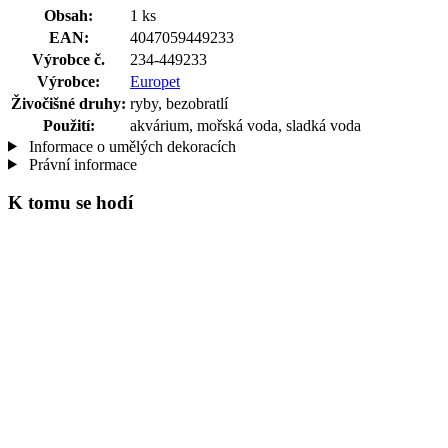
Obsah:
1 ks
EAN:
4047059449233
Výrobce č.
234-449233
Výrobce:
Europet
Živočišné druhy:
ryby, bezobratlí
Použití:
akvárium, mořská voda, sladká voda
Informace o umělých dekoracích
Právní informace
K tomu se hodí