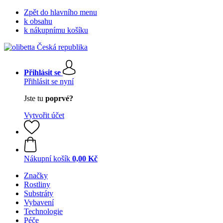
Zpět do hlavního menu
k obsahu
k nákupnímu košíku
Přihlásit se
Přihlásit se nyní
Jste tu
poprvé?
Vytvořit účet
Nákupní košík
0,00 Kč
Značky
Rostliny
Substráty
Vybavení
Technologie
Péče