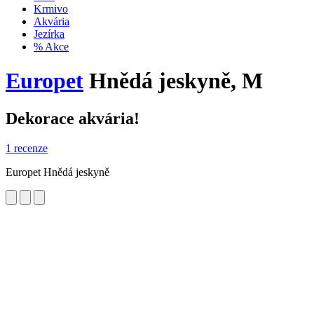
Krmivo
Akvária
Jezírka
% Akce
Europet
Hnědá jeskyně, M
Dekorace akvária!
1 recenze
Europet Hnědá jeskyně