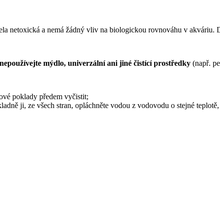
zcela netoxická a nemá žádný vliv na biologickou rovnováhu v akváriu.
nepoužívejte mýdlo, univerzální ani jiné čistící prostředky
(např. pe
ové poklady předem vyčistit;
ladně ji, ze všech stran, opláchněte vodou z vodovodu o stejné teplotě