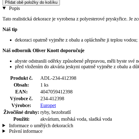
Přidat obě položky do košíku
Popis
Tato realistická dekorace je vyrobena z polyesterové pryskyřice. Je 
Náš tip
dekoraci opatrně vyjměte z obalu a opláchněte ji teplou vodou;
Náš odborník Oliver Knott doporučuje
abyste odstranili oděrky způsobené přepravou, měli byste své n
před vložením do akvária jeskyni opatrně vyjměte z obalu a důk
Produkt č.
ADL-234-412398
Obsah:
1 ks
EAN:
4047059412398
Výrobce č.
234-412398
Výrobce:
Europet
Živočišné druhy:
ryby, bezobratlí
Použití:
akvárium, mořská voda, sladká voda
Informace o umělých dekoracích
Právní informace