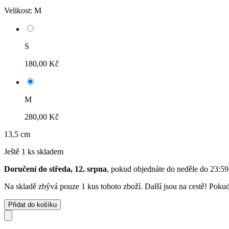
Velikost:
M
S
180,00 Kč
M
280,00 Kč
13,5 cm
Ještě 1 ks skladem
Doručení do středa, 12. srpna
, pokud objednáte do
neděle do 23:59
Na skladě zbývá pouze 1 kus tohoto zboží. Další jsou na cestě! Pokud 
Přidat do košíku