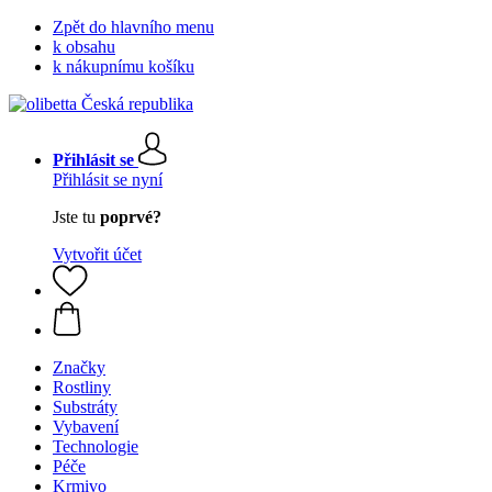
Zpět do hlavního menu
k obsahu
k nákupnímu košíku
Přihlásit se
Přihlásit se nyní
Jste tu
poprvé?
Vytvořit účet
Značky
Rostliny
Substráty
Vybavení
Technologie
Péče
Krmivo