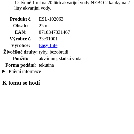
1× týdně 1 ml na 20 litrů akvarijní vody NEBO 2 kapky na 2
litry akvarijní vody.
Produkt č.
ESL-102063
Obsah:
25 ml
EAN:
8718347331467
Výrobce č.
33e91001
Výrobce:
Easy-Life
Živočišné druhy:
ryby, bezobratlí
Použití:
akvárium, sladká voda
Forma podání:
tekutina
Právní informace
K tomu se hodí