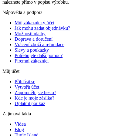
naleznete přímo v popisu výrobku.
Nápověda a podpora
Můj zákaznický účet
Jak mohu zadat objednávku?
Možnosti platby
Doprava a doručení
Vrácení zboží a refundace
Slevy a poukázky
Potřebujete další pomoc?
Firemní zákazníci
Můj účet
Přihlásit se
Vytvořit účet
Zapomněli jste heslo?
Kde je moje zásilka?
Uplatnit poukaz
Zajímavá fakta
Videa
Blog
Turtle Island