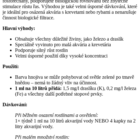
fosforečnany, podporujete biologickou rovnováhu bez zbytečné
stimulace růstu řas. Výhodou je také velmi úsporné dávkování, které
je ideální pro osázená akvária s krevetami nebo rybami a nenarušuje
činnost biologické filtrace.
Hlavní výhody:
Obsahuje všechny důležité živiny, jako železo a draslík
Speciálně vyvinuto pro malá akvária a krevetária
Podporuje silný růst rostlin
Velmi úsporné použití díky vysoké koncentraci
Použití:
Barva hnojiva se může pohybovat od světle zelené po tmavě
hnědou – nemá to žádný vliv na účinnost.
1 ml na 10 litrů přidá:
1,5 mg/l draslíku (K), 0,2 mg/l železa
(Fe) a všechny další potřebné stopové prvky.
Dávkování:
Při běžném osazení rostlinami a osvětlení:
1× týdně 1 ml na 10 litrů akvarijní vody NEBO 4 kapky na 2
litry akvarijní vody.
Při malém množství rostlin: