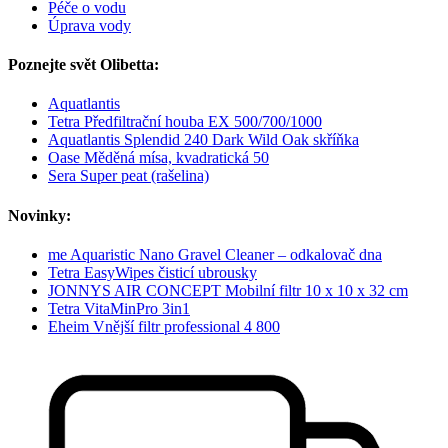
Péče o vodu
Úprava vody
Poznejte svět Olibetta:
Aquatlantis
Tetra Předfiltrační houba EX 500/700/1000
Aquatlantis Splendid 240 Dark Wild Oak skříňka
Oase Měděná mísa, kvadratická 50
Sera Super peat (rašelina)
Novinky:
me Aquaristic Nano Gravel Cleaner – odkalovač dna
Tetra EasyWipes čisticí ubrousky
JONNYS AIR CONCEPT Mobilní filtr 10 x 10 x 32 cm
Tetra VitaMinPro 3in1
Eheim Vnější filtr professional 4 800