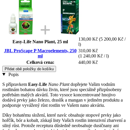
130,00 Kč
(5 200,00 Kč /
Easy-Life Nano Plant, 25 ml
l)
JBL ProScape P Macroelements, 250
310,00 Kč
ml
(1 240,00 Kč / l)
Celková cena:
440,00 Kč
Přidat obě položky do košíku
Popis
S přípravkem
Easy-Life
Nano Plant
dopřejete Vašim vodním
rostlinám bohatou dávku živin, které jsou speciálně přizpůsobeny
potřebám malých akvárií. Toto vysoce koncentrované hnojivo
dodává prvky jako železo, draslík a mangan v jediném produktu a
podporuje vyvážený růst rostlin ve Vašem nano akváriu.
Díky bohatému složení, které navíc obsahuje stopové prvky jako
hořčík, bór a kobalt, získají listy Vašich rostlin intenzivní zbarvení a
silný růst. Protože receptura důsledně neobsahuje dusičnany ani