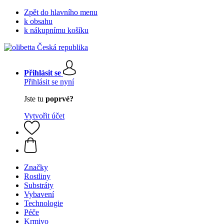
Zpět do hlavního menu
k obsahu
k nákupnímu košíku
Přihlásit se
Přihlásit se nyní
Jste tu
poprvé?
Vytvořit účet
Značky
Rostliny
Substráty
Vybavení
Technologie
Péče
Krmivo