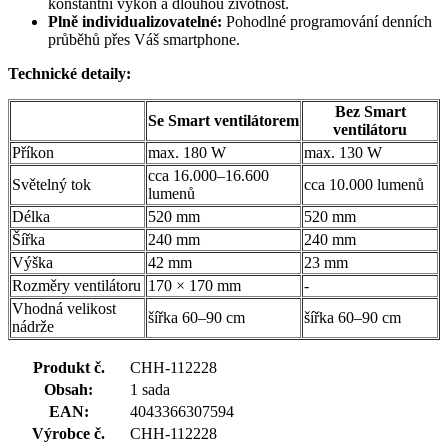
konstantní výkon a dlouhou životnost.
Plně individualizovatelné:
Pohodlné programování denních
průběhů přes Váš smartphone.
Technické detaily:
Bez Smart
Se Smart ventilátorem
ventilátoru
Příkon
max. 180 W
max. 130 W
cca 16.000–16.600
Světelný tok
cca 10.000 lumenů
lumenů
Délka
520 mm
520 mm
Šířka
240 mm
240 mm
Výška
42 mm
23 mm
Rozměry ventilátoru
170 × 170 mm
-
Vhodná velikost
šířka 60–90 cm
šířka 60–90 cm
nádrže
Produkt č.
CHH-112228
Obsah:
1 sada
EAN:
4043366307594
Výrobce č.
CHH-112228