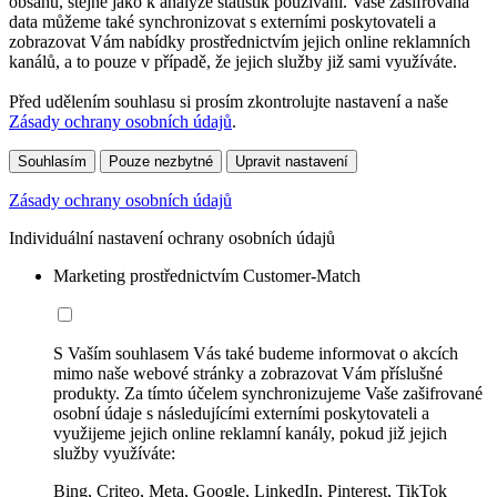
obsahu, stejně jako k analýze statistik používání. Vaše zašifrovaná
data můžeme také synchronizovat s externími poskytovateli a
zobrazovat Vám nabídky prostřednictvím jejich online reklamních
kanálů, a to pouze v případě, že jejich služby již sami využíváte.
Před udělením souhlasu si prosím zkontrolujte nastavení a naše
Zásady ochrany osobních údajů
.
Souhlasím
Pouze nezbytné
Upravit nastavení
Zásady ochrany osobních údajů
Individuální nastavení ochrany osobních údajů
Marketing prostřednictvím Customer-Match
S Vaším souhlasem Vás také budeme informovat o akcích
mimo naše webové stránky a zobrazovat Vám příslušné
produkty. Za tímto účelem synchronizujeme Vaše zašifrované
osobní údaje s následujícími externími poskytovateli a
využijeme jejich online reklamní kanály, pokud již jejich
služby využíváte:
Bing, Criteo, Meta, Google, LinkedIn, Pinterest, TikTok