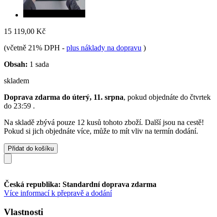
15 119,00 Kč
(včetně 21% DPH
-
plus náklady na dopravu
)
Obsah:
1 sada
skladem
Doprava zdarma do úterý, 11. srpna
, pokud objednáte do
čtvrtek
do 23:59
.
Na skladě zbývá pouze 12 kusů tohoto zboží. Další jsou na cestě!
Pokud si jich objednáte více, může to mít vliv na termín dodání.
Přidat do košíku
Česká republika: Standardní doprava zdarma
Více informací k přepravě a dodání
Vlastnosti