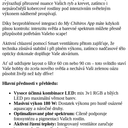
zvýrazňují přirozené nuance Vašich ryb a krevet, zatímco i
nejnáročnější kobercové rostliny pod intenzivním světelným
výkonem nádherně prospívají.
Díky bezproblémové integraci do
My Chihiros App
máte kdykoli
plnou kontrolu: intenzitu světla a barevné spektrum můžete přesně
přizpůsobit potřebám Vašeho scape!
Aktivní chlazení pomocí Smart ventilátoru přitom zajišťuje, že
technika zůstává stabilní i při plném výkonu, zatímco nadčasové tělo
opticky dokonale doplňuje Vaše akvárium.
Ať už udržujete layout o šířce 60 cm nebo 90 cm – toto svítidlo staví
Vaše hobby do zcela nového světla a nechává Vaši zelenou oázu
působit živěji než kdy dříve!
Hlavní přednosti v přehledu:
Vysoce účinná kombinace LED:
mix 3v1 RGB a bílých
LED pro maximální věrnost barev.
Masivní výkon 180 W:
Dostatek výkonu pro hustě osázené
aquascapy a náročné druhy.
Optimalizované plné spektrum:
Cíleně podporuje
fotosyntézu a pigmentaci Vašich rostlin.
Aktivní řízení teploty:
Integrovaný ventilátor zaručuje