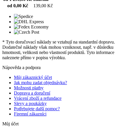
od 0,00 Kč
139,00 Kč
* Tyto doručovací náklady se vztahují na standardní dopravu.
Dodatečné náklady však mohou vzniknout, např. v důsledku
hmotnosti, velikosti nebo vlastností produktů. Tyto informace
naleznete přímo v popisu výrobku.
Nápověda a podpora
Můj zákaznický účet
Jak mohu zadat objednávku?
Možnosti platby
Doprava a doručení
Vrácení zboží a refundace
Slevy a poukázky
Potřebujete další pomoc?
Firemní zákazníci
Můj účet