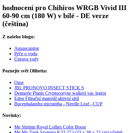
hodnocení pro Chihiros WRGB Vivid III
60-90 cm (180 W) v bílé - DE verze
(čeština)
Z našeho blogu:
Aquascaping
Péče o vodu
Úprava vody
Poznejte svět Olibetta:
Oase
JBL PRONOVO INSECT STICK S
Dennerle Plants Cryptocoryne walkeri var. legroi
Eden Filtrační materiál aktivní uhlí
Bucephalandra micrantha - Needle Leaf - CUP
Novinky:
Me Shrimp Royal Lollies Color Boost
Me My Tank Systema K33 27 l (33 × 38 × 22 cm) včetně