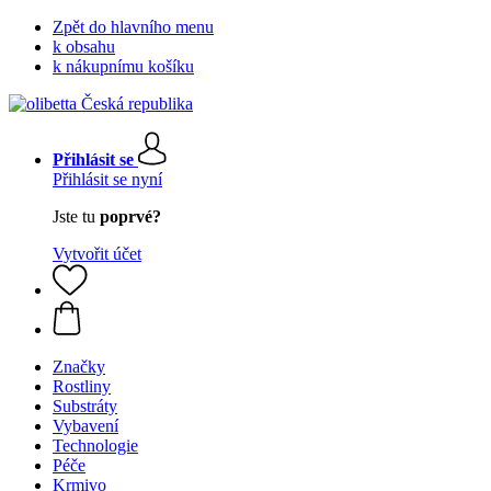
Zpět do hlavního menu
k obsahu
k nákupnímu košíku
Přihlásit se
Přihlásit se nyní
Jste tu
poprvé?
Vytvořit účet
Značky
Rostliny
Substráty
Vybavení
Technologie
Péče
Krmivo