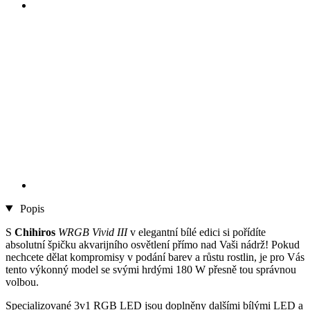
Popis
S
Chihiros
WRGB Vivid III
v elegantní bílé edici si pořídíte
absolutní špičku akvarijního osvětlení přímo nad Vaši nádrž! Pokud
nechcete dělat kompromisy v podání barev a růstu rostlin, je pro Vás
tento výkonný model se svými hrdými 180 W přesně tou správnou
volbou.
Specializované 3v1 RGB LED jsou doplněny dalšími bílými LED a