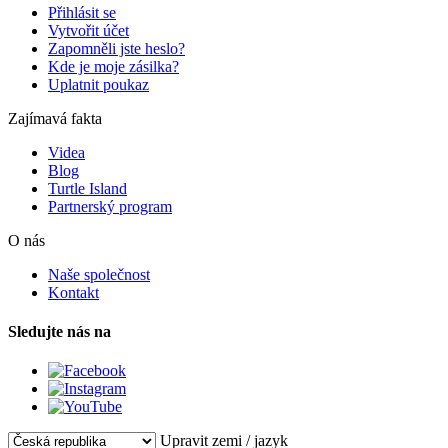
Přihlásit se
Vytvořit účet
Zapomněli jste heslo?
Kde je moje zásilka?
Uplatnit poukaz
Zajímavá fakta
Videa
Blog
Turtle Island
Partnerský program
O nás
Naše společnost
Kontakt
Sledujte nás na
Upravit zemi / jazyk