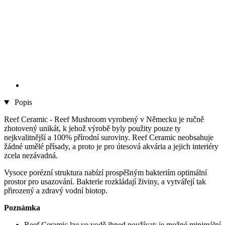
Popis
Reef Ceramic - Reef Mushroom vyrobený v Německu je ručně
zhotovený unikát, k jehož výrobě byly použity pouze ty
nejkvalitnější a 100% přírodní suroviny. Reef Ceramic neobsahuje
žádné umělé přísady, a proto je pro útesová akvária a jejich interiéry
zcela nezávadná.
Vysoce porézní struktura nabízí prospěšným bakteriím optimální
prostor pro usazování. Bakterie rozkládají živiny, a vytvářejí tak
přirozený a zdravý vodní biotop.
Poznámka
Reef Ceramic lze ve vodě ihned používat; je možné minimální