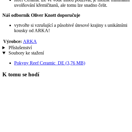
uvolňování křemičitanů, ale tomu lze snadno čelit.
Náš odborník Oliver Knott doporučuje
vytvořte si vzrušující a působivé útesové krajiny s unikátními
kousky od ARKA!
Výrobce:
ARKA
Příslušenství
Soubory ke stažení
Pokyny Reef Ceramic_DE
(3,76 MB)
K tomu se hodí