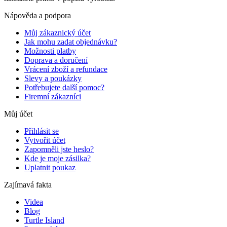
Nápověda a podpora
Můj zákaznický účet
Jak mohu zadat objednávku?
Možnosti platby
Doprava a doručení
Vrácení zboží a refundace
Slevy a poukázky
Potřebujete další pomoc?
Firemní zákazníci
Můj účet
Přihlásit se
Vytvořit účet
Zapomněli jste heslo?
Kde je moje zásilka?
Uplatnit poukaz
Zajímavá fakta
Videa
Blog
Turtle Island