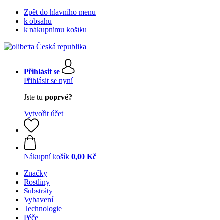
Zpět do hlavního menu
k obsahu
k nákupnímu košíku
Přihlásit se
Přihlásit se nyní
Jste tu
poprvé?
Vytvořit účet
Nákupní košík
0,00 Kč
Značky
Rostliny
Substráty
Vybavení
Technologie
Péče