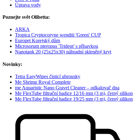
Úprava vody
Poznejte svět Olibetta:
ARKA
Tropica Cryptocoryne wendtii 'Green' CUP
Europet Korejský dům
Microsorum pteropus 'Trident' s přísavkou
Nanotank 20 (25x25x30) náhradní skleněný kryt
Novinky:
Tetra EasyWipes čisticí ubrousky
Me Shrimp Royal Complete
me Aquaristic Nano Gravel Cleaner – odkalovač dna
Me FlexTube filtrační hadice 12/16 mm (3 m), černý silikon
Me FlexTube filtrační hadice 19/25 mm (3 m), černý silikon