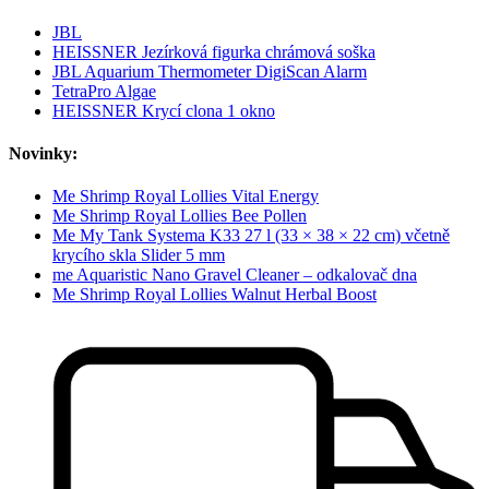
JBL
HEISSNER Jezírková figurka chrámová soška
JBL Aquarium Thermometer DigiScan Alarm
TetraPro Algae
HEISSNER Krycí clona 1 okno
Novinky:
Me Shrimp Royal Lollies Vital Energy
Me Shrimp Royal Lollies Bee Pollen
Me My Tank Systema K33 27 l (33 × 38 × 22 cm) včetně
krycího skla Slider 5 mm
me Aquaristic Nano Gravel Cleaner – odkalovač dna
Me Shrimp Royal Lollies Walnut Herbal Boost