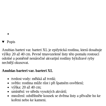
Popis
Anubias barteri var. barteri XL je epifytická rostlina, která dosahuje
výšky 20 až 40 cm. Pevné tmavozelené listy této pomalu rostoucí
odolné a poměrně nenáročné akvarijní rostliny býložravé ryby
nechtějí okusovat.
Anubias barteri var. barteri XL
tvrdost vody: měkká až tvrdá;
světlo: rostlina může růst i při špatném osvětlení;
výška: 20 až 40 cm;
umístění: ve středu vysokých akvárií;
množení: odstřihněte kousek se dvěma listy a přivažte ho ke
kořeni nebo ke kameni.