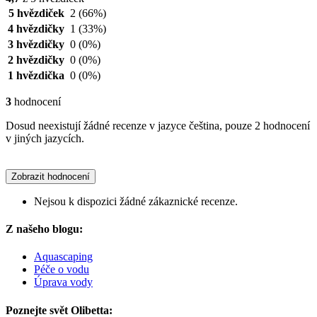
5 hvězdiček
2
(66%)
4 hvězdičky
1
(33%)
3 hvězdičky
0
(0%)
2 hvězdičky
0
(0%)
1 hvězdička
0
(0%)
3
hodnocení
Dosud neexistují žádné recenze v jazyce čeština, pouze 2 hodnocení
v jiných jazycích.
Zobrazit hodnocení
Nejsou k dispozici žádné zákaznické recenze.
Z našeho blogu:
Aquascaping
Péče o vodu
Úprava vody
Poznejte svět Olibetta: