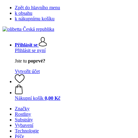
Zpět do hlavního menu
k obsahu
k nákupnímu košíku
Přihlásit se
Přihlásit se nyní
Jste tu
poprvé?
Vytvořit účet
Nákupní košík
0,00 Kč
Značky
Rostliny
Substráty
Vybavení
Technologie
Péče