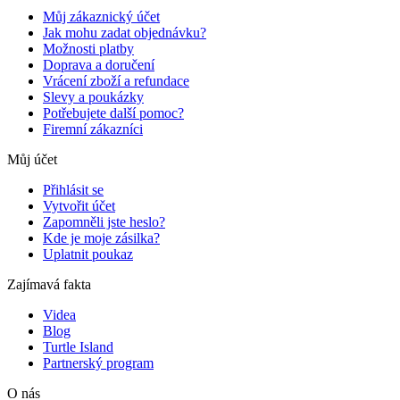
Můj zákaznický účet
Jak mohu zadat objednávku?
Možnosti platby
Doprava a doručení
Vrácení zboží a refundace
Slevy a poukázky
Potřebujete další pomoc?
Firemní zákazníci
Můj účet
Přihlásit se
Vytvořit účet
Zapomněli jste heslo?
Kde je moje zásilka?
Uplatnit poukaz
Zajímavá fakta
Videa
Blog
Turtle Island
Partnerský program
O nás